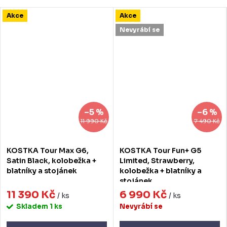
Akce
Akce
Nevyrábí se
–5 %
–6 %
11 990 Kč
7 490 Kč
KOSTKA Tour Max G6,
KOSTKA Tour Fun+ G5
Satin Black, kolobežka +
Limited, Strawberry,
blatníky a stojánek
kolobežka + blatníky a
stojánek
11 390 Kč
6 990 Kč
/ ks
/ ks
Skladem
1 ks
Nevyrábí se