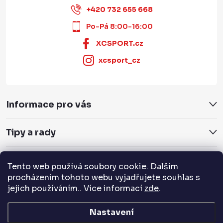
+420 732 655 668
Po-Pá 8:00-16:00
XCSPORT.cz
xcsport_cz
Informace pro vás
Tipy a rady
Servis a služby
Tento web používá soubory cookie. Dalším
procházením tohoto webu vyjadřujete souhlas s
jejich používáním.. Více informací
zde
.
Přijímáme online platby
Nastavení