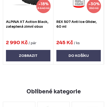
-18%
-30%
3 640 Kč
350 Kč
ALPINA XT Action Black,
REX 507 Anti Ice Glider,
zateplená zimní obuv
60 ml
2 990 Kč
245 Kč
/ pár
/ ks
DO KOŠÍKU
ZOBRAZIT
Oblíbené kategorie