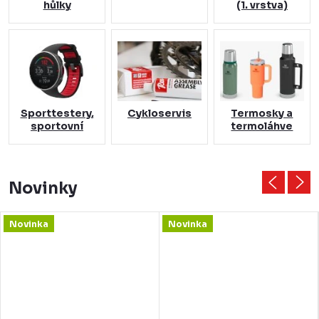
hůlky
(1. vrstva)
Sporttestery,
Cykloservis
Termosky a
sportovní
termoláhve
hodinky
Novinky
Novinka
Novinka