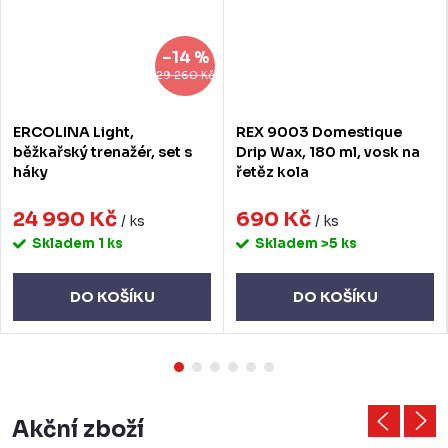
–14 %
29 260 Kč
ERCOLINA Light,
REX 9003 Domestique
běžkařský trenažér, set s
Drip Wax, 180 ml, vosk na
háky
řetěz kola
24 990 Kč
690 Kč
/ ks
/ ks
Skladem
1 ks
Skladem
>5 ks
DO KOŠÍKU
DO KOŠÍKU
Akční zboží