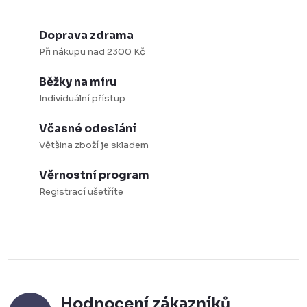
a
c
Doprava zdrama
í
Při nákupu nad 2300 Kč
p
r
Běžky na míru
v
Individuální přístup
k
Včasné odeslání
y
Většina zboží je skladem
v
ý
Věrnostní program
p
Registrací ušetříte
i
s
u
Hodnocení zákazníků