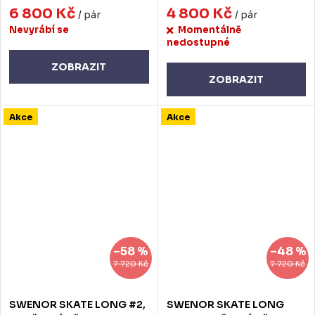
6 800 Kč
4 800 Kč
/ pár
/ pár
Nevyrábí se
Momentálně
nedostupné
ZOBRAZIT
ZOBRAZIT
Akce
Akce
–58 %
–48 %
7 720 Kč
7 720 Kč
SWENOR SKATE LONG #2,
SWENOR SKATE LONG