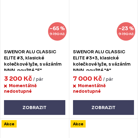
–65 %
–23 %
9 190 Kč
9 190 Kč
SWENOR ALU CLASSIC
SWENOR ALU CLASSIC
ELITE #3, klasické
ELITE #3+3, klasické
kolečkové lyže, s vázáním
kolečkové lyže, s vázáním
NNN, použité "E"
NNN, použité "A"
3 200 Kč
7 000 Kč
/ pár
/ pár
Momentálně
Momentálně
nedostupné
nedostupné
ZOBRAZIT
ZOBRAZIT
Akce
Akce