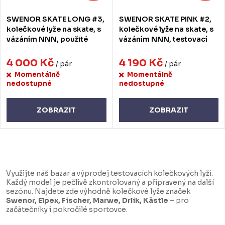
SWENOR SKATE LONG #3,
SWENOR SKATE PINK #2,
kolečkové lyže na skate, s
kolečkové lyže na skate, s
vázáním NNN, použité
vázáním NNN, testovací
4 000 Kč
4 190 Kč
/ pár
/ pár
Momentálně
Momentálně
nedostupné
nedostupné
ZOBRAZIT
ZOBRAZIT
O
v
Využijte náš bazar a výprodej testovacích kolečkových lyží.
l
Každý model je pečlivě zkontrolovaný a připravený na další
sezónu. Najdete zde výhodně kolečkové lyže značek
á
Swenor, Elpex, Fischer, Marwe, Drlik, Kästle
– pro
d
začátečníky i pokročilé sportovce.