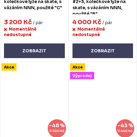
kolečkové lyže na skate, s
#2+3, kolečkové lyže na
vázáním NNN, použité "C"
skate, s vázáním NNN,
použité "B"
3 200 Kč
4 000 Kč
/ pár
/ pár
Momentálně
Momentálně
nedostupné
nedostupné
ZOBRAZIT
ZOBRAZIT
Akce
Akce
Výprodej
–48 %
–43 %
7 720 Kč
7 440 Kč