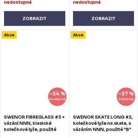
nedostupné
nedostupné
ZOBRAZIT
ZOBRAZIT
Akce
Akce
–34 %
–37 %
10 420 Kč
7 720 Kč
SWENOR FIBREGLASS #3 +
SWENOR SKATE LONG #2,
vázání NNN, klasické
kolečkové lyže na skate, s
kolečkové lyže, použité
vázáním NNN, použité "B"