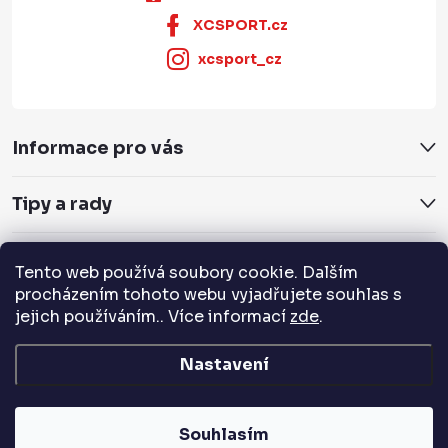
XCSPORT.cz
xcsport_cz
Informace pro vás
Tipy a rady
Servis a služby
Tento web používá soubory cookie. Dalším
procházením tohoto webu vyjadřujete souhlas s
Přijímáme online platby
jejich používáním.. Více informací
zde
.
Nastavení
Copyright 2026
XCSPORT.cz
. Všechna práva vyhrazena.
Souhlasím