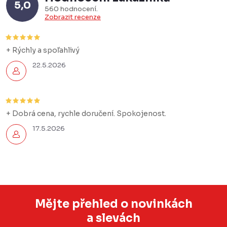
5,0
560 hodnocení
Zobrazit recenze
+ Rýchly a spoľahlivý
22.5.2026
+ Dobrá cena, rychle doručení. Spokojenost.
17.5.2026
Mějte přehled o novinkách
a slevách
Z