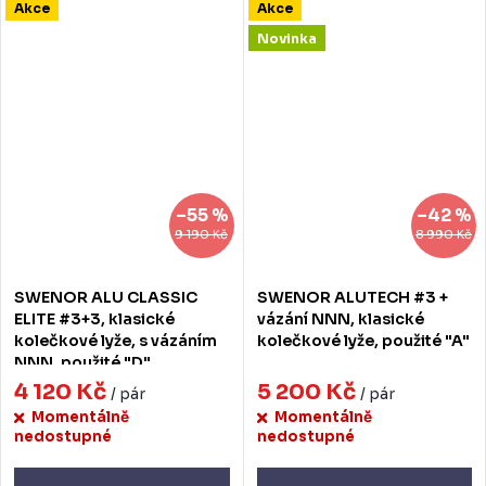
Akce
Akce
Novinka
–55 %
–42 %
9 190 Kč
8 990 Kč
SWENOR ALU CLASSIC
SWENOR ALUTECH #3 +
ELITE #3+3, klasické
vázání NNN, klasické
kolečkové lyže, s vázáním
kolečkové lyže, použité "A"
NNN, použité "D"
4 120 Kč
5 200 Kč
/ pár
/ pár
Momentálně
Momentálně
nedostupné
nedostupné