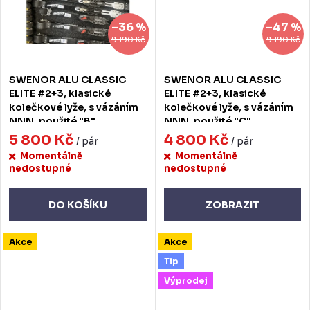
–36 %
–47 %
9 190 Kč
9 190 Kč
SWENOR ALU CLASSIC
SWENOR ALU CLASSIC
ELITE #2+3, klasické
ELITE #2+3, klasické
kolečkové lyže, s vázáním
kolečkové lyže, s vázáním
NNN, použité "B"
NNN, použité "C"
5 800 Kč
4 800 Kč
/ pár
/ pár
Momentálně
Momentálně
nedostupné
nedostupné
DO KOŠÍKU
ZOBRAZIT
Akce
Akce
Tip
Výprodej