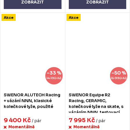
ZOBRAZIT
ZOBRAZIT
Akce
Akce
–33 %
–50 %
14 190 Kč
15 990 Kč
SWENOR ALUTECH Racing
SWENOR Equipe R2
+ vázání NNN, klasické
Racing, CERAMIC,
kolečkové lyže, použité
kolečkové lyže na skate, s
vázáním NNN, testovací
(78A)
9 400 Kč
7 995 Kč
/ pár
/ pár
Momentálně
Momentálně