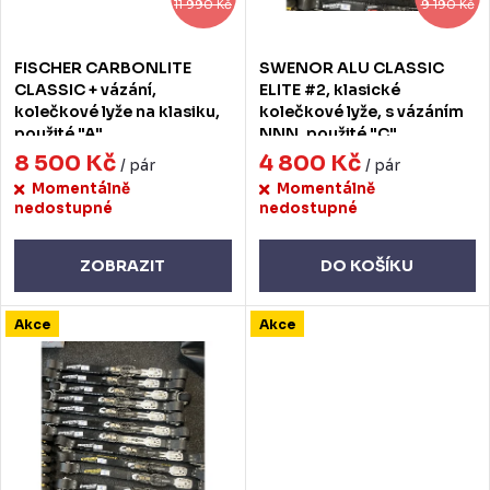
o
r
11 990 Kč
9 190 Kč
d
o
FISCHER CARBONLITE
SWENOR ALU CLASSIC
u
d
CLASSIC + vázání,
ELITE #2, klasické
kolečkové lyže na klasiku,
kolečkové lyže, s vázáním
k
u
použité "A"
NNN, použité "C"
t
8 500 Kč
4 800 Kč
k
/ pár
/ pár
Momentálně
Momentálně
ů
t
nedostupné
nedostupné
ů
ZOBRAZIT
DO KOŠÍKU
Akce
Akce