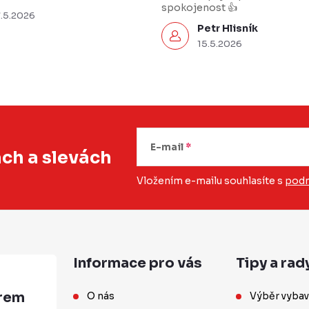
spokojenost 👍
7.5.2026
Petr Hlisník
15.5.2026
E-mail
ách
a slevách
Vložením e-mailu souhlasíte s
podm
Informace pro vás
Tipy a rad
O nás
Výběr vybav