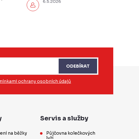
6.5.2026
ODEBÍRAT
ínkami ochrany osobních údajů
y
Servis a služby
ení na běžky
Půjčovna kolečkových
lyží