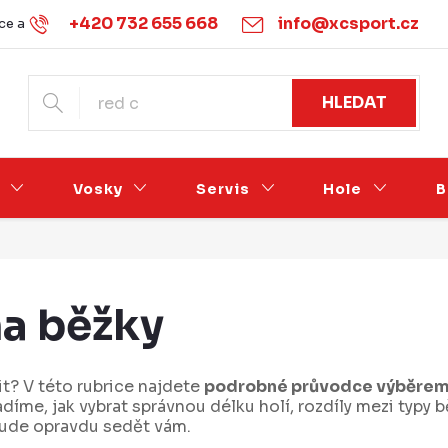
+420 732 655 668
info@xcsport.cz
e a vrácení
Obchodní podmínky
Ochrana osobních údajů
HLEDAT
Vosky
Servis
Hole
B
na běžky
lit? V této rubrice najdete
podrobné průvodce výběrem
e, jak vybrat správnou délku holí, rozdíly mezi typy běž
 bude opravdu sedět vám.