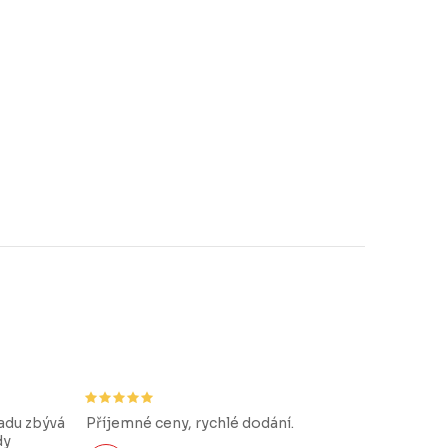
řadu zbývá
Příjemné ceny, rychlé dodání.
dy