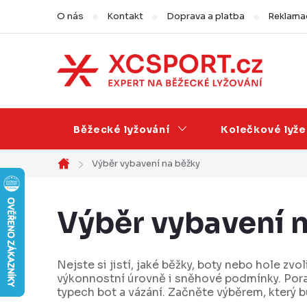
Přejít
O nás
Kontakt
Doprava a platba
Reklamac
na
obsah
Běžecké lyžování
Kolečkové lyže
Výběr vybavení na běžky
Domů
Výběr vybavení 
Nejste si jistí, jaké běžky, boty nebo hole zvo
výkonnostní úrovně i sněhové podmínky. Poradím
typech bot a vázání. Začněte výběrem, který