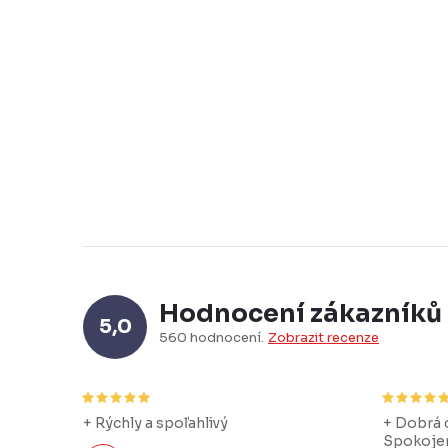
O
v
l
á
d
a
c
Hodnocení zákazníků
5,0
í
560 hodnocení
Zobrazit recenze
p
r
v
+ Rýchly a spoľahlivý
+ Dobrá c
Spokojen
k