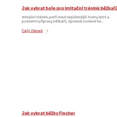
V
Jak vybrat hole pro imitační trénink běžkař
ý
Imitační trénink patří mezi nejúčinnější formy letní a
podzimní přípravy běžkařů. Správně zvolené ho...
p
Celý článek
i
s
č
l
á
n
k
ů
Jak vybrat běžky Fischer