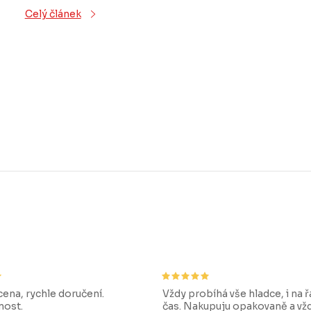
Celý článek
ena, rychle doručení.
Vždy probíhá vše hladce, i na 
ost.
čas. Nakupuju opakovaně a vž