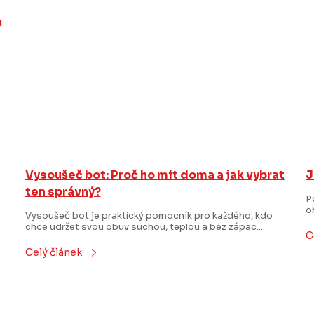
ů
Vysoušeč bot: Proč ho mít doma a jak vybrat
J
ten správný?
P
o
Vysoušeč bot je praktický pomocník pro každého, kdo
chce udržet svou obuv suchou, teplou a bez zápac...
C
Celý článek