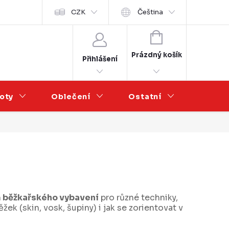
Velkoobchod
CZK
Čeština
NÁKUPNÍ
KOŠÍK
Prázdný košík
Přihlášení
oty
Oblečení
Ostatní
Výprod
 běžkařského vybavení
pro různé techniky,
ek (skin, vosk, šupiny) i jak se zorientovat v