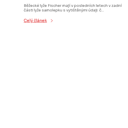
Běžecké lyže Fischer mají v posledních letech v zadní
části lyže samolepku s vytištěnými údaji: č...
Celý článek