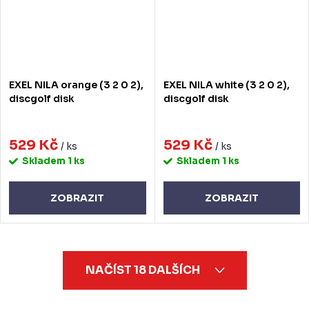
EXEL NILA orange (3 2 0 2),
EXEL NILA white (3 2 0 2),
discgolf disk
discgolf disk
529 Kč
529 Kč
/ ks
/ ks
Skladem
1 ks
Skladem
1 ks
ZOBRAZIT
ZOBRAZIT
O
NAČÍST 18 DALŠÍCH
v
l