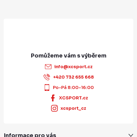
í
info
@
xcsport.cz
+420 732 655 668
Po-Pá 8:00-16:00
XCSPORT.cz
xcsport_cz
Informace pro vás