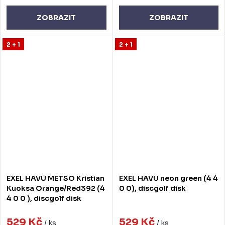
ZOBRAZIT
ZOBRAZIT
2 + 1
2 + 1
EXEL HAVU METSO Kristian
EXEL HAVU neon green (4 4
Kuoksa Orange/Red392 (4
0 0), discgolf disk
4 0 0 ), discgolf disk
529 Kč
529 Kč
/ ks
/ ks