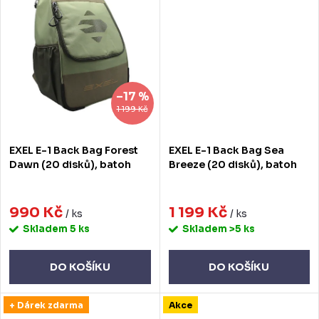
–17 %
1 199 Kč
EXEL E-1 Back Bag Forest
EXEL E-1 Back Bag Sea
Dawn (20 disků), batoh
Breeze (20 disků), batoh
990 Kč
1 199 Kč
/ ks
/ ks
Skladem
5 ks
Skladem
>5 ks
DO KOŠÍKU
DO KOŠÍKU
+ Dárek zdarma
Akce