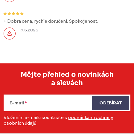
+ Dobrá cena, rychle doručení. Spokojenost.
17.5.2026
Mějte přehled o novinkách
a slevách
Z
á
E-mail
ODEBÍRAT
p
a
Vložením e-mailu souhlasíte s
podmínkami ochrany
osobních údajů
t