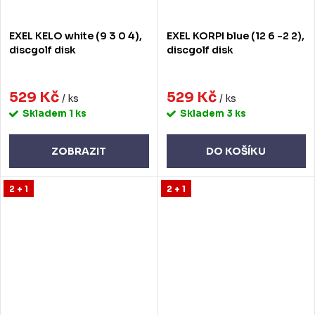
EXEL KELO white (9 3 0 4),
EXEL KORPI blue (12 6 -2 2),
discgolf disk
discgolf disk
529 Kč
529 Kč
/ ks
/ ks
Skladem
1 ks
Skladem
3 ks
ZOBRAZIT
DO KOŠÍKU
2 + 1
2 + 1