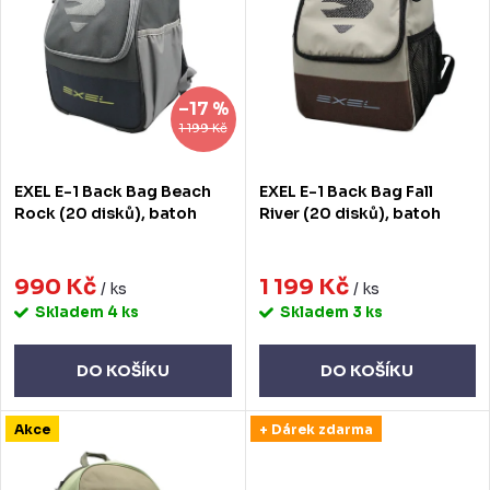
í
i
p
s
r
p
–17 %
o
r
1 199 Kč
d
o
EXEL E-1 Back Bag Beach
EXEL E-1 Back Bag Fall
u
d
Rock (20 disků), batoh
River (20 disků), batoh
k
u
t
990 Kč
1 199 Kč
k
/ ks
/ ks
Skladem
4 ks
Skladem
3 ks
ů
t
ů
DO KOŠÍKU
DO KOŠÍKU
Akce
+ Dárek zdarma