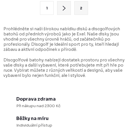
á
S
1
2
d
t
a
r
c
á
Prohlédněte si naši širokou nabídku disků a discgolfových
batohů od předních výrobců jako je Exel. Naše disky jsou
í
n
vhodné pro všechny úrovně hráčů, od začátečníků po
p
k
profesionály. Discgolf je ideální sport pro ty, kteří hledají
zábavu a aktivní odpočinek v přírodě.
r
o
v
v
Discgolfové batohy nabízejí dostatek prostoru pro všechny
vaše disky a další vybavení, které potřebujete mít při hře po
k
á
ruce. Vybírat můžete z různých velikostí a designů, aby vaše
y
n
vybavení bylo nejen funkční, ale i stylové.
v
í
ý
p
Doprava zdrama
Při nákupu nad 2300 Kč
i
s
Běžky na míru
u
Individuální přístup