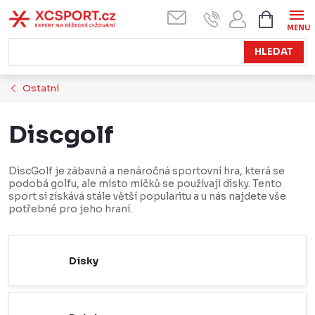
Přejít
NÁKUPN
KOŠÍK
na
obsah
HLEDAT
Ostatní
Discgolf
DiscGolf je zábavná a nenáročná sportovní hra, která se
podobá golfu, ale místo míčků se používají disky. Tento
sport si získává stále větší popularitu a u nás najdete vše
potřebné pro jeho hraní.
Disky