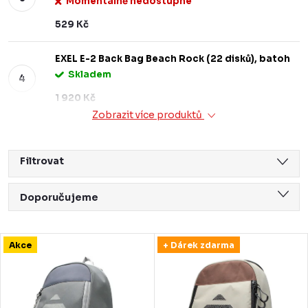
Momentálně nedostupné
529 Kč
EXEL E-2 Back Bag Beach Rock (22 disků), batoh
Skladem
1 920 Kč
Zobrazit více produktů
Filtrovat
Ř
Doporučujeme
a
Nejlevnější
z
V
Akce
+ Dárek zdarma
Nejdražší
e
ý
Nejprodávanější
n
p
Abecedně