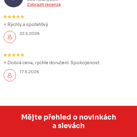
Zobrazit recenze
+ Rýchly a spoľahlivý
22.5.2026
+ Dobrá cena, rychle doručení. Spokojenost.
17.5.2026
Mějte přehled o novinkách
a slevách
Z