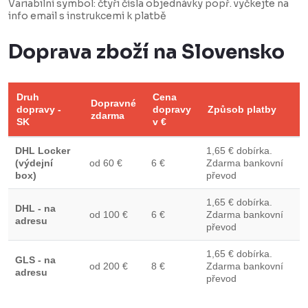
Variabilní symbol: čtyři čísla objednávky popř. vyčkejte na
info email s instrukcemi k platbě
Doprava zboží na Slovensko
Druh
Cena
Dopravné
dopravy -
dopravy
Způsob platby
zdarma
SK
v €
DHL Locker
1,65 € dobírka.
(výdejní
od 60 €
6 €
Zdarma bankovní
box)
převod
1,65 € dobírka.
DHL - na
od 100 €
6 €
Zdarma bankovní
adresu
převod
1,65 € dobírka.
GLS - na
od 200 €
8 €
Zdarma bankovní
adresu
převod