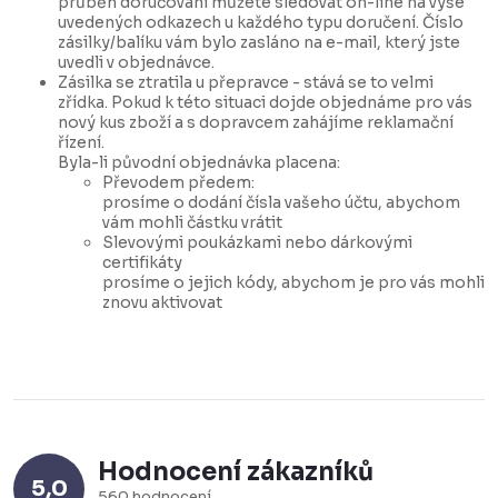
průběh doručování můžete sledovat on-line na výše
uvedených odkazech u každého typu doručení. Číslo
zásilky/balíku vám bylo zasláno na e-mail, který jste
uvedli v objednávce.
Zásilka se ztratila u přepravce - stává se to velmi
zřídka. Pokud k této situaci dojde objednáme pro vás
nový kus zboží a s dopravcem zahájíme reklamační
řízení.
Byla-li původní objednávka placena:
Převodem předem:
prosíme o dodání čísla vašeho účtu, abychom
vám mohli částku vrátit
Slevovými poukázkami nebo dárkovými
certifikáty
prosíme o jejich kódy, abychom je pro vás mohli
znovu aktivovat
Hodnocení zákazníků
5,0
560 hodnocení