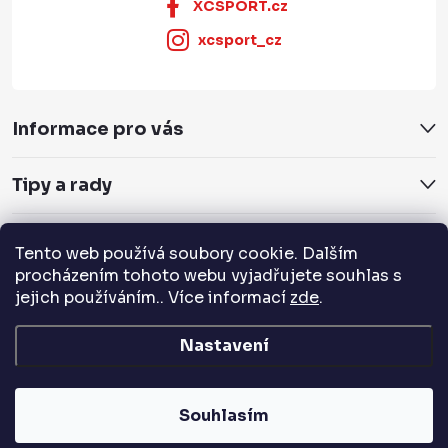
XCSPORT.cz
xcsport_cz
Informace pro vás
Tipy a rady
Servis a služby
Tento web používá soubory cookie. Dalším
procházením tohoto webu vyjadřujete souhlas s
Přijímáme online platby
jejich používáním.. Více informací
zde
.
Nastavení
Copyright 2026
XCSPORT.cz
. Všechna práva vyhrazena.
Souhlasím
Vytvořil Shoptet