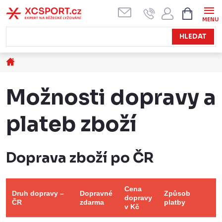
Přejít
NÁKUPN
KOŠÍK
na
obsah
HLEDAT
Domů
Možnosti dopravy a
plateb zboží
Doprava zboží po ČR
Cena
Druh dopravy –
Dopravné
Způsob
dopravy
ČR
zdarma
platby
v Kč