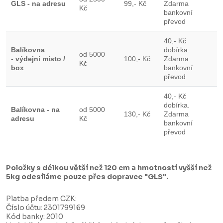
GLS - na adresu
99,- Kč
Zdarma
Kč
bankovní
převod
40,- Kč
Balíkovna
dobírka.
od 5000
- výdejní místo /
100,- Kč
Zdarma
Kč
box
bankovní
převod
40,- Kč
dobírka.
Balíkovna - na
od 5000
130,- Kč
Zdarma
adresu
Kč
bankovní
převod
Položky s délkou větší než 120 cm a hmotností vyšší než
5kg odesíláme pouze přes dopravce "GLS".
Platba předem CZK:
Číslo účtu: 2301799169
Kód banky: 2010