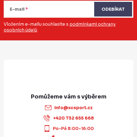
á
E-mail
ODEBÍRAT
p
a
Vložením e-mailu souhlasíte s
podmínkami ochrany
osobních údajů
t
í
info
@
xcsport.cz
+420 732 655 668
Po-Pá 8:00-16:00