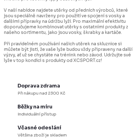
a
V naší nabídce najdete utěrky od předních výrobců, které
c
jsou speciálně navrženy pro použití ve spojení s vosky a
dalšími přípravky na údržbu lyží. Pro maximální efektivitu
í
doporučujeme kombinovat utěrky s ostatními produkty z
našeho sortimentu, jako jsou vosky, škrabky a kartáče.
p
r
Při pravidelném používání našich utěrek na skluznice si
můžete být jisti, že vaše lyže budou vždy připraveny na další
v
výzvy, ať už se chystáte na trénink nebo závod. Udržujte své
k
lyže v top kondici s produkty od XCSPORT.cz!
y
v
ý
Doprava zdrama
p
Při nákupu nad 2300 Kč
i
Běžky na míru
s
Individuální přístup
u
Včasné odeslání
Většina zboží je skladem