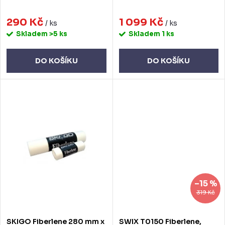
k
u
t
290 Kč
1 099 Kč
k
/ ks
/ ks
Skladem
>5 ks
Skladem
1 ks
ů
t
ů
DO KOŠÍKU
DO KOŠÍKU
–15 %
319 Kč
SKIGO Fiberlene 280 mm x
SWIX T0150 Fiberlene,