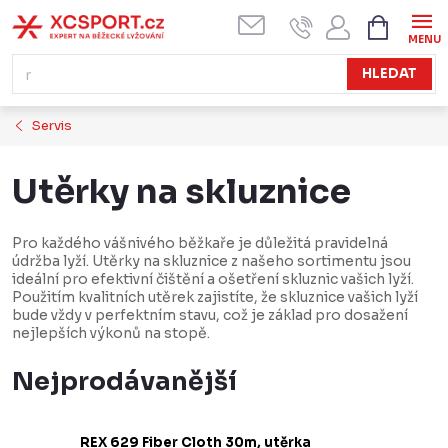
Přejít
NÁKUPN
KOŠÍK
na
obsah
HLEDAT
Servis
Utěrky na skluznice
Pro každého vášnivého běžkaře je důležitá pravidelná
údržba lyží. Utěrky na skluznice z našeho sortimentu jsou
ideální pro efektivní čištění a ošetření skluznic vašich lyží.
Použitím kvalitních utěrek zajistíte, že skluznice vašich lyží
bude vždy v perfektním stavu, což je základ pro dosažení
nejlepších výkonů na stopě.
Nejprodávanější
REX 629 Fiber Cloth 30m, utěrka