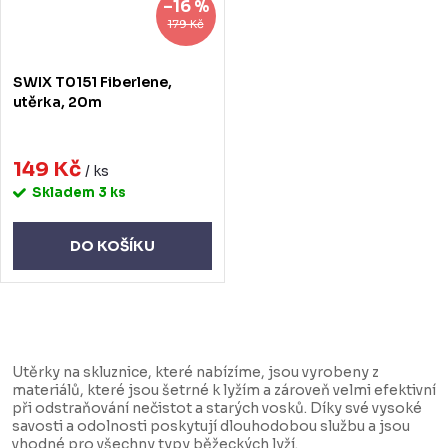
–16 %
179 Kč
SWIX T0151 Fiberlene,
utěrka, 20m
149 Kč
/ ks
Skladem
3 ks
DO KOŠÍKU
O
v
Utěrky na skluznice, které nabízíme, jsou vyrobeny z
l
materiálů, které jsou šetrné k lyžím a zároveň velmi efektivní
při odstraňování nečistot a starých vosků. Díky své vysoké
á
savosti a odolnosti poskytují dlouhodobou službu a jsou
d
vhodné pro všechny typy běžeckých lyží.