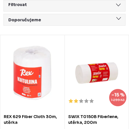
Filtrovat
Ř
Doporučujeme
a
Nejlevnější
z
V
Nejdražší
e
ý
Nejprodávanější
n
p
Abecedně
í
i
p
s
r
p
–15 %
o
r
1 299 Kč
d
o
REX 629 Fiber Cloth 30m,
SWIX T0150B Fiberlene,
u
d
utěrka
utěrka, 200m