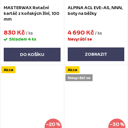
MASTERWAX Rotační
ALPINA ACL EVE-AS, NNN,
kartáč z koňských žíní, 100
boty na běžky
mm
830 Kč
4 690 Kč
/ ks
/ ks
Skladem
4 ks
Nevyrábí se
ZOBRAZIT
DO KOŠÍKU
Akce
Akce
Nevyrábí se
–20 %
–30 %