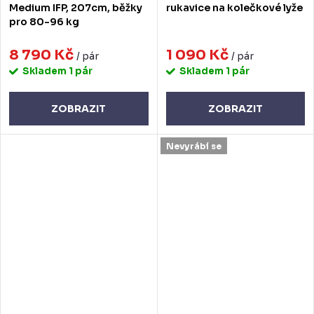
Medium IFP, 207cm, běžky
rukavice na kolečkové lyže
pro 80-96 kg
8 790 Kč
1 090 Kč
/ pár
/ pár
Skladem
1 pár
Skladem
1 pár
ZOBRAZIT
ZOBRAZIT
Nevyrábí se