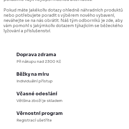
v
k
á
Pokud máte jakékoliv dotazy ohledně náhradních produktů
y
n
nebo potřebujete poradit s výběrem nového vybavení,
neváhejte se na nás obrátit. Náš tým odborníků je zde, aby
v
í
vám pomohl s jakýmkoliv dotazem týkajícím se běžeckého
ý
lyžování a příslušenství.
p
i
Doprava zdrama
s
Při nákupu nad 2300 Kč
u
Běžky na míru
Individuální přístup
Včasné odeslání
Většina zboží je skladem
Věrnostní program
Registrací ušetříte