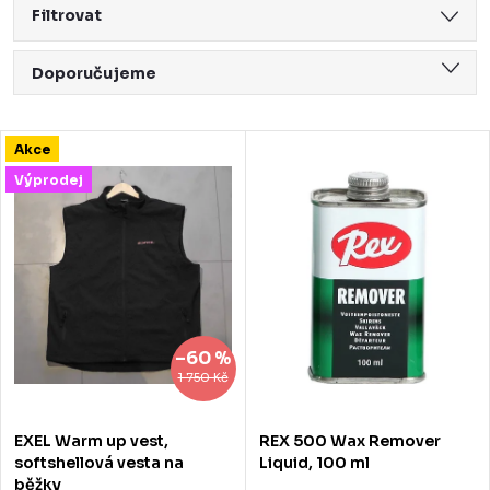
Filtrovat
Ř
Doporučujeme
a
Nejlevnější
z
V
Akce
Nejdražší
e
ý
Výprodej
Nejprodávanější
n
p
Abecedně
í
i
p
s
r
p
–60 %
o
r
1 750 Kč
d
o
EXEL Warm up vest,
REX 500 Wax Remover
u
d
softshellová vesta na
Liquid, 100 ml
běžky