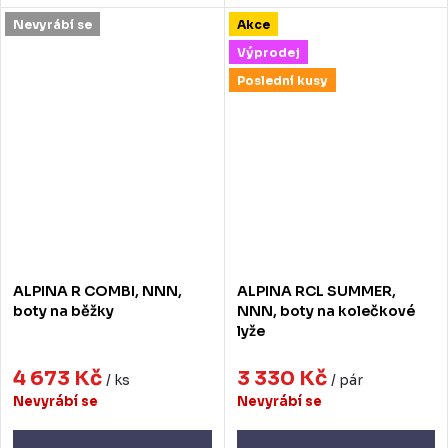
Nevyrábí se
Akce
Výprodej
Poslední kusy
ALPINA R COMBI, NNN,
ALPINA RCL SUMMER,
boty na běžky
NNN, boty na kolečkové
lyže
4 673 Kč
3 330 Kč
/ ks
/ pár
Nevyrábí se
Nevyrábí se