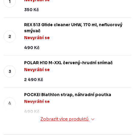
350 Kč
REX 513 Glide cleaner UHW, 170 ml, nefluorový
smývač
Nevyrábí se
490 Kč
POLAR H10 M-XXL červený-hrudní snímač
Nevyrábí se
2 490 Kč
POCKEI Biathlon strap, náhradní poutka
Nevyrábí se
490 Kč
Zobrazit více produktů