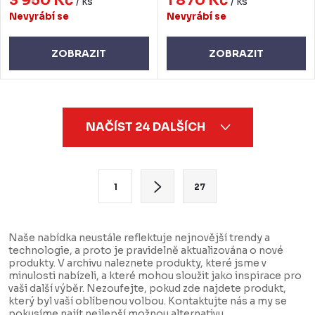
3 950 Kč
1 870 Kč
/ ks
/ ks
Nevyrábí se
Nevyrábí se
ZOBRAZIT
ZOBRAZIT
O
NAČÍST 24 DALŠÍCH
v
l
á
S
1
27
d
t
a
r
c
á
Naše nabídka neustále reflektuje nejnovější trendy a
technologie, a proto je pravidelně aktualizována o nové
í
n
produkty. V archivu naleznete produkty, které jsme v
p
k
minulosti nabízeli, a které mohou sloužit jako inspirace pro
vaši další výběr. Nezoufejte, pokud zde najdete produkt,
r
o
který byl vaší oblíbenou volbou. Kontaktujte nás a my se
v
pokusíme najít nejlepší možnou alternativu.