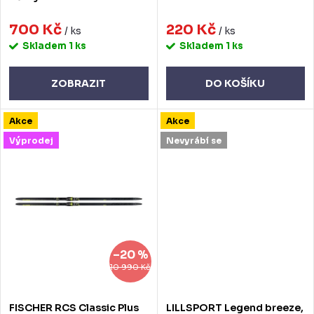
k
u
t
700 Kč
220 Kč
k
/ ks
/ ks
Skladem
1 ks
Skladem
1 ks
ů
t
ů
ZOBRAZIT
DO KOŠÍKU
Akce
Akce
Výprodej
Nevyrábí se
–20 %
10 990 Kč
FISCHER RCS Classic Plus
LILLSPORT Legend breeze,