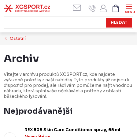
Přejít
NÁKUPN
KOŠÍK
na
obsah
HLEDAT
Ostatní
Archiv
Vítejte v archivu produktů XCSPORT.cz, kde najdete
vyřazené položky z naší nabídky. Tyto produkty již nejsou k
dispozici pro prodej, ale rádi vám pomůžeme najít vhodnou
náhradu, která splní vaše očekávání a potřeby v oblasti
běžeckého lyžování.
Nejprodávanější
REX 508 Skin Care Conditioner spray, 65 ml
Nevyrábí se