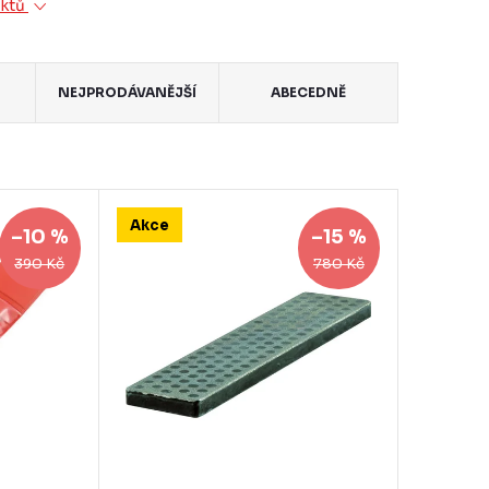
uktů
NEJPRODÁVANĚJŠÍ
ABECEDNĚ
Akce
–10 %
–15 %
390 Kč
780 Kč