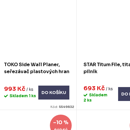
TOKO Side Wall Planer,
STAR Titum File, ti
seřezávač plastových hran
pilník
693 Kč
993 Kč
/ ks
/ ks
DO KOŠÍKU
DO 
Skladem
Skladem
1 ks
2 ks
Kód:
5549832
–10 %
649 Kč