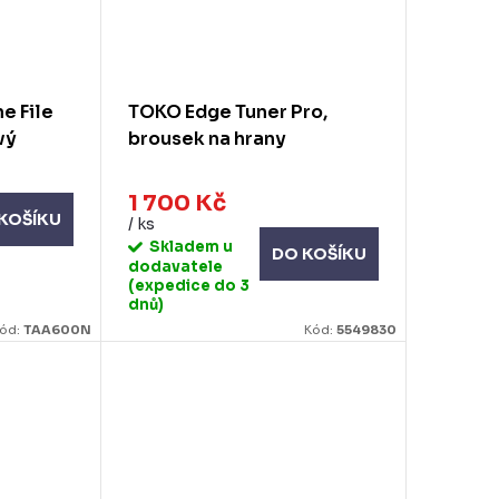
e File
TOKO Edge Tuner Pro,
vý
brousek na hrany
1 700 Kč
KOŠÍKU
/ ks
Skladem u
DO KOŠÍKU
dodavatele
(expedice do 3
dnů)
ód:
TAA600N
Kód:
5549830