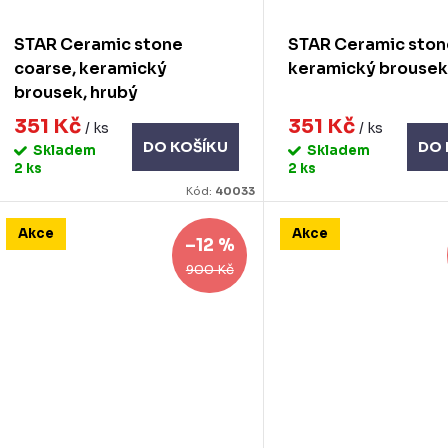
k
d
STAR Ceramic stone
STAR Ceramic stone
u
coarse, keramický
keramický brousek
ů
brousek, hrubý
k
351 Kč
351 Kč
/ ks
/ ks
DO KOŠÍKU
DO 
Skladem
Skladem
ů
2 ks
2 ks
Kód:
40033
Akce
Akce
–12 %
900 Kč