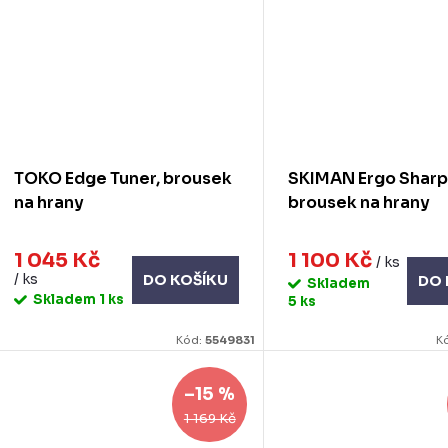
TOKO Edge Tuner, brousek
SKIMAN Ergo Sharp
na hrany
brousek na hrany
1 045 Kč
1 100 Kč
/ ks
/ ks
DO KOŠÍKU
DO 
Skladem
Skladem
1 ks
5 ks
Kód:
5549831
K
–15 %
1 169 Kč