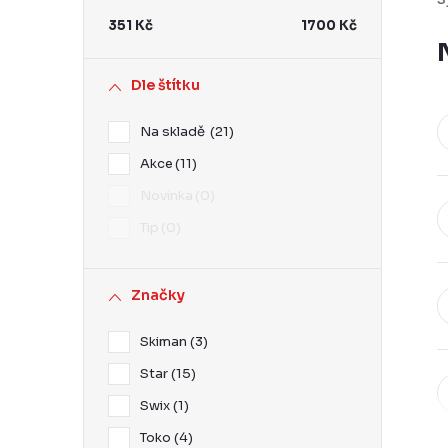
r
351
Kč
1700
Kč
a
n
Dle štítku
n
Na skladě
21
í
Akce
11
p
Novinka
0
a
Tip
0
n
e
Značky
l
Skiman
3
Star
15
Swix
1
Toko
4