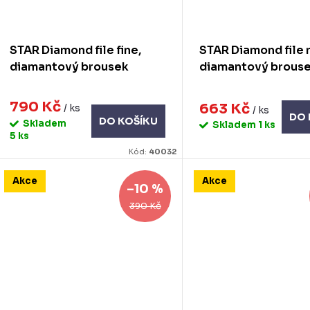
STAR Diamond file fine,
STAR Diamond file
diamantový brousek
diamantový brous
790 Kč
663 Kč
/ ks
/ ks
DO 
DO KOŠÍKU
Skladem
Skladem
1 ks
5 ks
Kód:
40032
Akce
Akce
–10 %
390 Kč