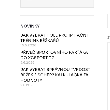
NOVINKY
JAK VYBRAT HOLE PRO IMITAČNÍ
2
TRÉNINK BĚŽKAŘŮ
15.6.2026
PŘIVEĎ SPORTOVNÍHO PARŤÁKA
DO XCSPORT.CZ
í
9.6.2026
JAK VYBRAT SPRÁVNOU TVRDOST
i
BĚŽEK FISCHER? KALKULAČKA FA
r
HODNOTY
9.5.2026
r