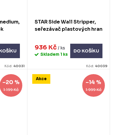
 medium,
STAR Side Wall Stripper,
ek
seřezávač plastových hran
936 Kč
/ ks
KOŠÍKU
DO KOŠÍKU
Skladem
1 ks
Kód:
40031
Kód:
40039
Akce
–20 %
–14 %
1 199 Kč
1 999 Kč