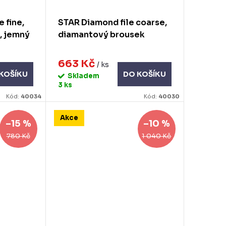
 fine,
STAR Diamond file coarse,
, jemný
diamantový brousek
663 Kč
/ ks
KOŠÍKU
DO KOŠÍKU
Skladem
3 ks
Kód:
40034
Kód:
40030
Akce
–15 %
–10 %
780 Kč
1 040 Kč