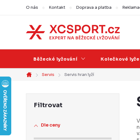
Přejít
O nás
Kontakt
Doprava a platba
Reklamac
na
obsah
Běžecké lyžování
Kolečkové lyže
Servis
Servis hran lyží
Domů
P
o
s
V
Dle ceny
n
t
v
s