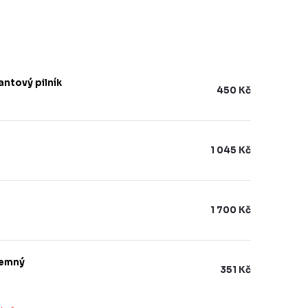
ntový pilník
450 Kč
1 045 Kč
1 700 Kč
jemný
351 Kč