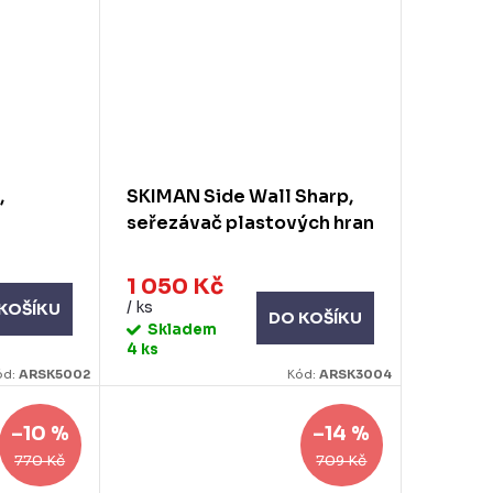
,
SKIMAN Side Wall Sharp,
seřezávač plastových hran
1 050 Kč
/ ks
KOŠÍKU
DO KOŠÍKU
Skladem
4 ks
ód:
ARSK5002
Kód:
ARSK3004
–10 %
–14 %
770 Kč
709 Kč