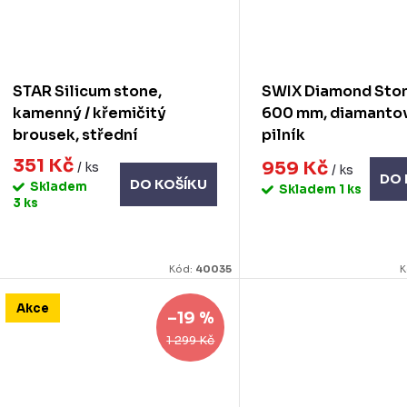
STAR Silicum stone,
SWIX Diamond Ston
kamenný / křemičitý
600 mm, diamanto
brousek, střední
pilník
351 Kč
959 Kč
/ ks
/ ks
DO 
DO KOŠÍKU
Skladem
Skladem
1 ks
3 ks
Kód:
40035
K
Akce
–19 %
1 299 Kč