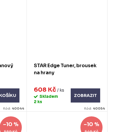
tanový
STAR Edge Tuner, brousek
na hrany
608 Kč
/ ks
KOŠÍKU
ZOBRAZIT
Skladem
2 ks
Kód:
40044
Kód:
40054
–10 %
–10 %
559 Kč
545 Kč