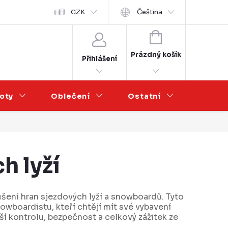
Velkoobchod
CZK
Čeština
NÁKUPNÍ
KOŠÍK
Prázdný košík
Přihlášení
oty
Oblečení
Ostatní
Výprod
h lyží
ušení hran sjezdových lyží a snowboardů. Tyto
owboardistu, kteří chtějí mít své vybavení
í kontrolu, bezpečnost a celkový zážitek ze