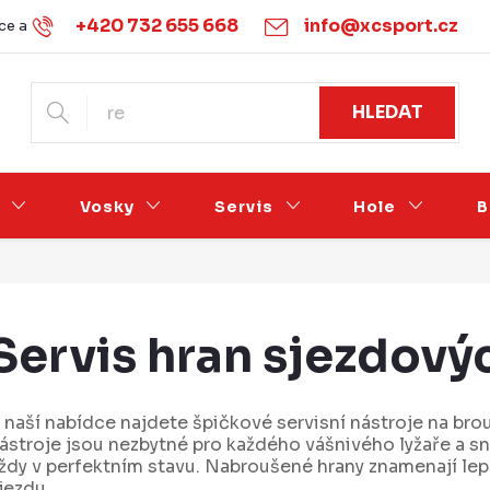
+420 732 655 668
info@xcsport.cz
e a vrácení
Obchodní podmínky
Ochrana osobních údajů
HLEDAT
Vosky
Servis
Hole
B
Servis hran sjezdovýc
 naší nabídce najdete špičkové servisní nástroje na bro
ástroje jsou nezbytné pro každého vášnivého lyžaře a sn
ždy v perfektním stavu. Nabroušené hrany znamenají lepš
jezdu.