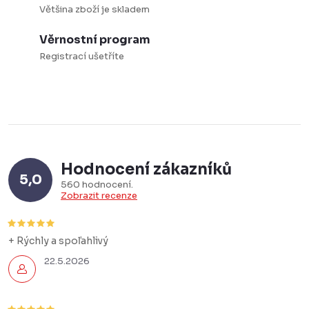
s
Většina zboží je skladem
u
Věrnostní program
Registrací ušetříte
Hodnocení zákazníků
5,0
560 hodnocení
Zobrazit recenze
+ Rýchly a spoľahlivý
22.5.2026