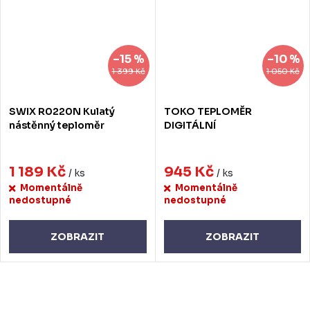
–15 %
–10 %
1 399 Kč
1 050 Kč
SWIX R0220N Kulatý
TOKO TEPLOMĚR
nástěnný teploměr
DIGITÁLNÍ
1 189 Kč
945 Kč
/ ks
/ ks
Momentálně
Momentálně
nedostupné
nedostupné
ZOBRAZIT
ZOBRAZIT
O