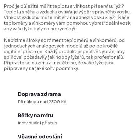
v
Proč je důležité měřit teplotu a vlhkost při servisu lyží?
l
Teplota sněhu a vzduchu ovlivňuje výběr správného vosku.
Vlhkost vzduchu může mít vliv na adhezi vosku k lyži. Naše
á
teploměry a vlhkoměry vám pomohou vybrat ideální vosk,
d
aby vaše lyže byly co nejrychlejší.
a
Nabízíme široký sortiment teploměrů a vlhkoměrů, od
c
jednoduchých analogových modelů až po pokročilé
digitální přístroje. Každý produkt je pečlivě vybrán, aby
í
splňoval požadavky jak hobby lyžařů, tak profesionálů.
Připravte se na zimu a ujistěte se, že vaše lyže jsou
p
připraveny na jakékoliv podmínky.
r
v
k
Doprava zdrama
y
Při nákupu nad 2300 Kč
v
Běžky na míru
ý
Individuální přístup
p
i
Včasné odeslání