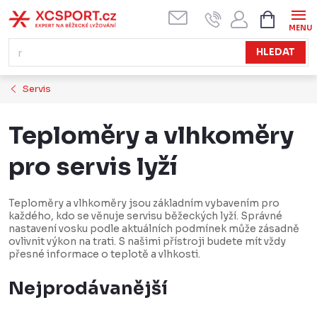
Přejít
NÁKUPN
KOŠÍK
na
obsah
HLEDAT
Servis
Teploměry a vlhkoměry
pro servis lyží
Teploměry a vlhkoměry jsou základním vybavením pro
každého, kdo se věnuje servisu běžeckých lyží. Správné
nastavení vosku podle aktuálních podmínek může zásadně
ovlivnit výkon na trati. S našimi přístroji budete mít vždy
přesné informace o teplotě a vlhkosti.
Nejprodávanější