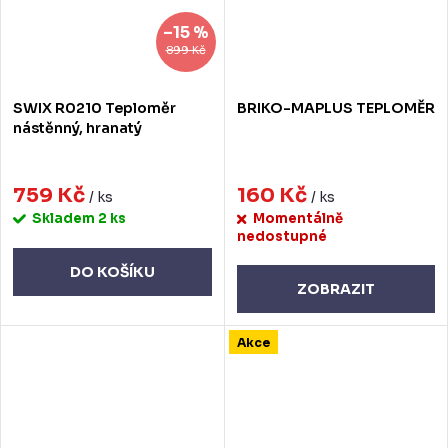
–15 %
899 Kč
SWIX R0210 Teploměr
BRIKO-MAPLUS TEPLOMĚR
nástěnný, hranatý
759 Kč
160 Kč
/ ks
/ ks
Skladem
2 ks
Momentálně
nedostupné
DO KOŠÍKU
ZOBRAZIT
Akce