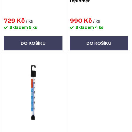
u
d
teploměr
k
u
t
729 Kč
990 Kč
k
/ ks
/ ks
Skladem
5 ks
Skladem
4 ks
ů
t
ů
DO KOŠÍKU
DO KOŠÍKU