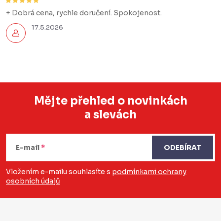
+ Dobrá cena, rychle doručení. Spokojenost.
17.5.2026
Mějte přehled o novinkách
a slevách
Z
á
E-mail
ODEBÍRAT
p
a
Vložením e-mailu souhlasíte s
podmínkami ochrany
osobních údajů
t
í