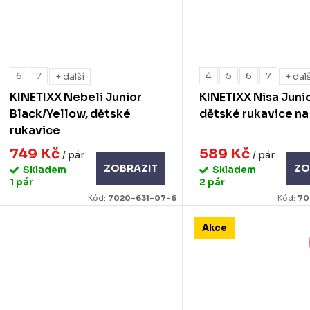
6
7
4
5
6
7
+ další
+ dal
KINETIXX Nebeli Junior
KINETIXX Nisa Junio
Black/Yellow, dětské
dětské rukavice na
rukavice
749 Kč
589 Kč
/ pár
/ pár
ZOBRAZIT
ZO
Skladem
Skladem
1 pár
2 pár
Kód:
7020-631-07-6
Kód:
70
Akce