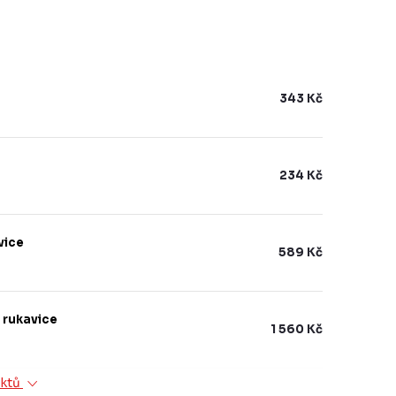
343 Kč
234 Kč
vice
589 Kč
é rukavice
1 560 Kč
uktů