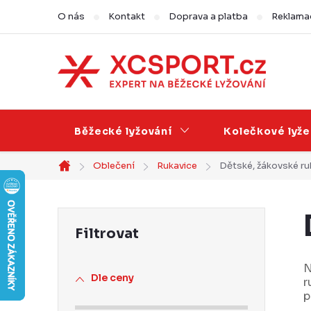
Přejít
O nás
Kontakt
Doprava a platba
Reklamac
na
obsah
Běžecké lyžování
Kolečkové lyže
Oblečení
Rukavice
Dětské, žákovské ru
Domů
P
o
s
N
Dle ceny
r
t
p