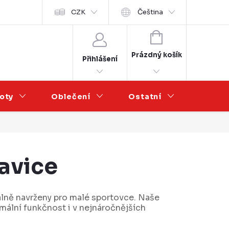
Velkoobchod
CZK
Čeština
NÁKUPNÍ
KOŠÍK
Prázdný košík
Přihlášení
oty
Oblečení
Ostatní
Výprod
avice
iálně navrženy pro malé sportovce. Naše
timální funkčnost i v nejnáročnějších