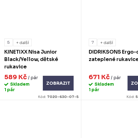
5
7
+ další
+ další
KINETIXX Nisa Junior
DIDRIKSONS Ergo-
Black/Yellow, dětské
zateplené rukavic
rukavice
589 Kč
671 Kč
/ pár
/ pár
ZOBRAZIT
ZO
Skladem
Skladem
1 pár
1 pár
Kód:
7020-630-07-5
Kód:
5