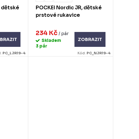
, dětské
POCKEI Nordic JR, dětské
prstové rukavice
234 Kč
/ pár
BRAZIT
ZOBRAZIT
Skladem
3 pár
d:
PC_LJR19-4
Kód:
PC_NJR19-4