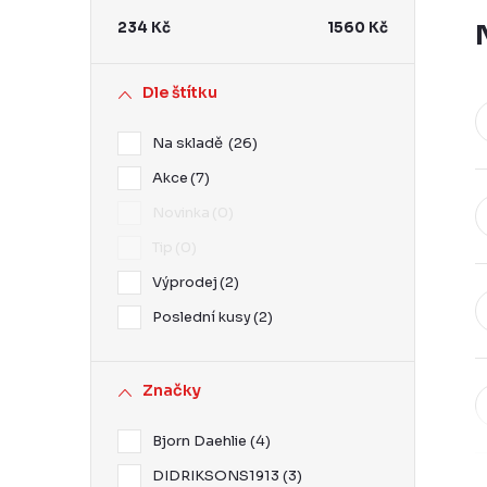
r
234
Kč
1560
Kč
a
n
Dle štítku
n
Na skladě
26
í
Akce
7
p
Novinka
0
a
Tip
0
n
Výprodej
2
e
Poslední kusy
2
l
Značky
Bjorn Daehlie
4
DIDRIKSONS1913
3