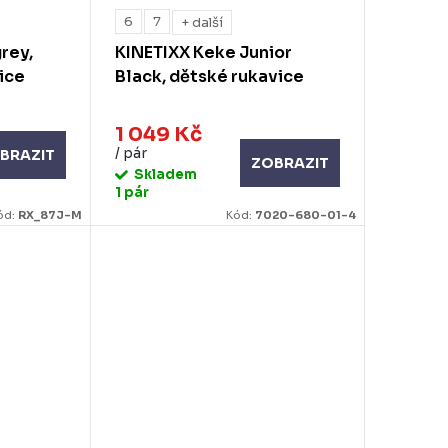
6
7
+ další
rey,
KINETIXX Keke Junior
ice
Black, dětské rukavice
1 049 Kč
/ pár
BRAZIT
ZOBRAZIT
Skladem
1 pár
ód:
RX_87J-M
Kód:
7020-680-01-4