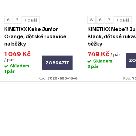
6
7
5
6
7
+ další
+ další
KINETIXX Keke Junior
KINETIXX Nebeli Ju
Orange, dětské rukavice
Black, dětské ruka
na běžky
běžky
1 049 Kč
749 Kč
/ pár
/ pár
ZO
Skladem
ZOBRAZIT
Skladem
2 pár
1 pár
Kód:
7020-680-13-6
Kód:
7