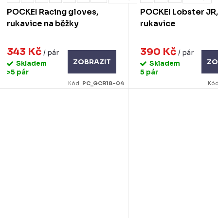
k
d
POCKEI Racing gloves,
POCKEI Lobster JR
u
rukavice na běžky
rukavice
ů
k
343 Kč
390 Kč
/ pár
/ pár
ZOBRAZIT
ZO
Skladem
Skladem
ů
>5 pár
5 pár
Kód:
PC_GCR18-04
Kó