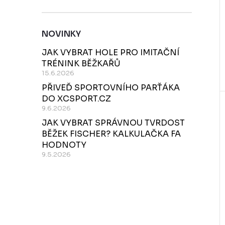
t
NOVINKY
JAK VYBRAT HOLE PRO IMITAČNÍ
t
TRÉNINK BĚŽKAŘŮ
15.6.2026
PŘIVEĎ SPORTOVNÍHO PARŤÁKA
DO XCSPORT.CZ
9.6.2026
JAK VYBRAT SPRÁVNOU TVRDOST
BĚŽEK FISCHER? KALKULAČKA FA
HODNOTY
9.5.2026