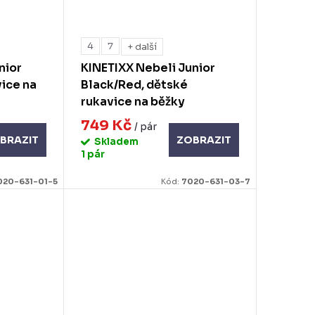
4
7
+ další
nior
KINETIXX Nebeli Junior
vice na
Black/Red, dětské
rukavice na běžky
749 Kč
/ pár
BRAZIT
ZOBRAZIT
Skladem
1 pár
020-631-01-5
Kód:
7020-631-03-7