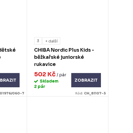
3
+ další
dětské
CHIBA Nordic Plus Kids -
e
běžkařské juniorské
rukavice
502 Kč
/ pár
BRAZIT
ZOBRAZIT
Skladem
2 pár
01976/060-7
Kód:
CH_81107-3