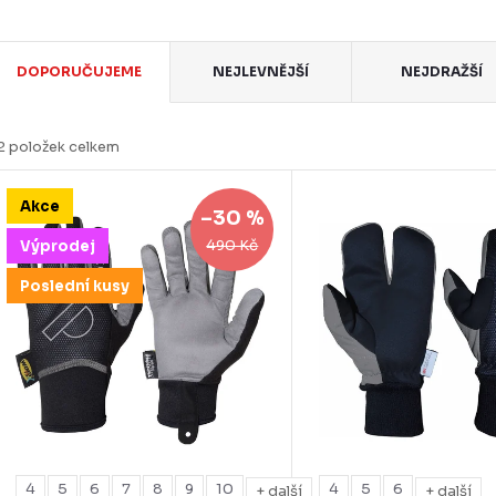
Ř
DOPORUČUJEME
NEJLEVNĚJŠÍ
NEJDRAŽŠÍ
a
z
2
položek celkem
e
V
Akce
n
–30 %
ý
490 Kč
Výprodej
p
Poslední kusy
p
s
o
p
d
u
o
4
5
6
7
8
9
10
4
5
6
+ další
+ další