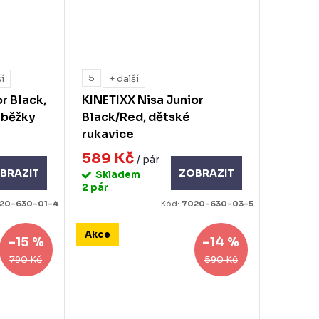
5
ší
+ další
r Black,
KINETIXX Nisa Junior
 běžky
Black/Red, dětské
rukavice
589 Kč
/ pár
BRAZIT
ZOBRAZIT
Skladem
2 pár
20-630-01-4
Kód:
7020-630-03-5
Akce
–15 %
–14 %
790 Kč
590 Kč