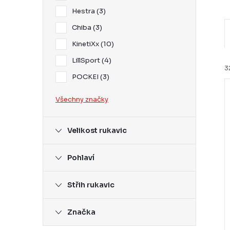
Hestra
3
Chiba
3
KinetiXx
10
LillSport
4
3
POCKEI
3
Všechny značky
í
Velikost rukavic
i
r
Pohlaví
Střih rukavic
r
Značka