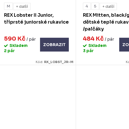
M
4
5
+ další
+ další
REX Lobster II Junior,
REX Mitten, black/g
tříprsté juniorské rukavice
dětské teplé rukav
/palčáky
590 Kč
484 Kč
/ pár
/ pár
ZOBRAZIT
ZO
Skladem
Skladem
2 pár
3 pár
Kód:
RX_LOBST_JR-M
K