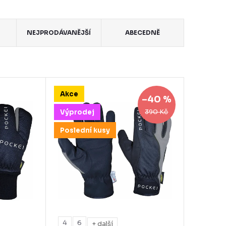
NEJPRODÁVANĚJŠÍ
ABECEDNĚ
Akce
–40 %
390 Kč
Výprodej
Poslední kusy
4
6
+ další