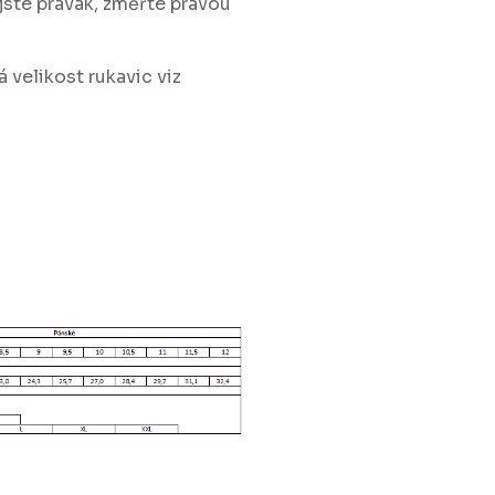
jste pravák, změřte pravou
velikost rukavic viz