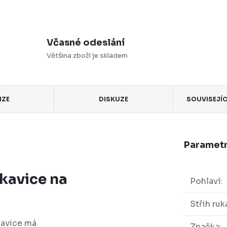
Včasné odeslání
Většina zboží je skladem
NZE
DISKUZE
SOUVISEJÍ
Parametr
kavice na
Pohlaví
:
Střih ruk
kavice má
Značka
: