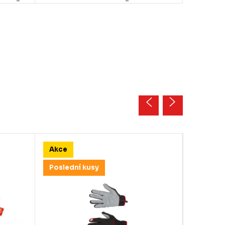
Akce
Akce
Poslední kusy
Posledn