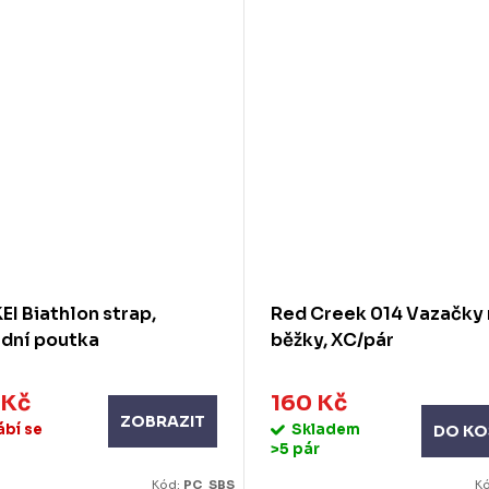
I Biathlon strap,
Red Creek 014 Vazačky 
dní poutka
běžky, XC/pár
 Kč
160 Kč
ZOBRAZIT
ábí se
Skladem
DO KO
>5 pár
Kód:
PC_SBS
K