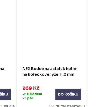
na
NEX Bodce na asfalt k holím
ARC Ty
na kolečkové lyže 11,0 mm
skluzni
269 Kč
33 Kč
Skladem
Skla
ŠÍKU
DO KOŠÍKU
>5 pár
ód:
RC_014
Kód:
NE_75717401747-11