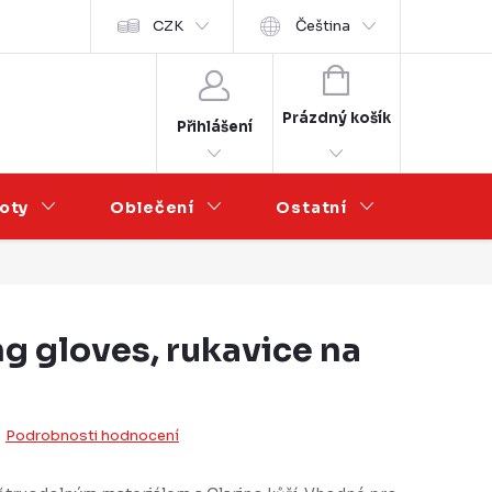
Velkoobchod
CZK
Čeština
NÁKUPNÍ
KOŠÍK
Prázdný košík
Přihlášení
oty
Oblečení
Ostatní
Výprod
g gloves, rukavice na
Podrobnosti hodnocení
u