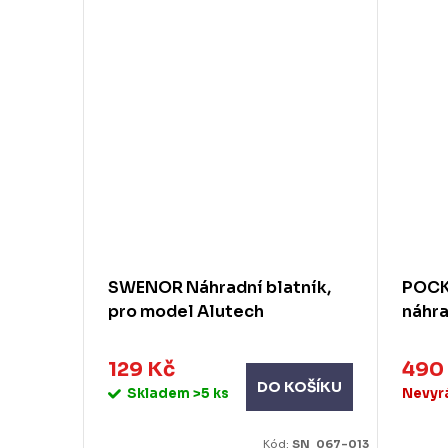
640 Kč
,
SWENOR Náhradní blatník,
POCKE
pro model Alutech
náhra
129 Kč
490
DO KOŠÍKU
Skladem
>5 ks
Nevyr
KOŠÍKU
d:
850040112
Kód:
SN_067-013