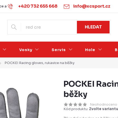
+420 732 655 668
info@xcsport.cz
e a vrácení
Obchodní podmínky
Ochrana osobních údajů
HLEDAT
Vosky
Servis
Hole
B
POCKEI Racing gloves, rukavice na běžky
POCKEI Racin
běžky
Neohodnoceno
Kód produktu:
Zvolte variant