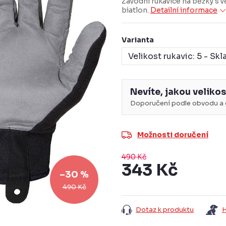
Závodní rukavice na běžky s 
biatlon.
Detailní informace
Varianta
Nevíte, jakou velikos
Doporučení podle obvodu a d
Možnosti doručení
490 Kč
343 Kč
–30 %
Měrná
490 Kč
cena:
Dotaz k produktu
H