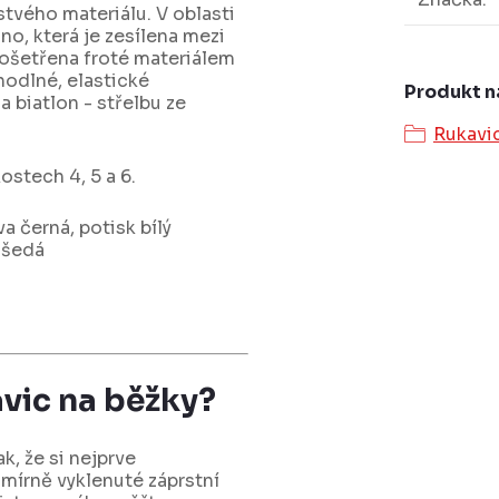
tvého materiálu. V oblasti
no, která je zesílena mezi
 ošetřena froté materiálem
hodlné, elastické
Produkt n
 biatlon - střelbu ze
Rukavi
ostech 4, 5 a 6.
a černá, potisk bílý
a šedá
avic na běžky?
k, že si nejprve
mírně vyklenuté záprstní