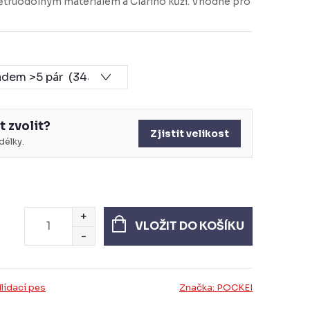
větruodolným materiálem a Clarino kůží. Vhodné pro
t zvolit?
Zjistit velikost
élky.
VLOŽIT DO KOŠÍKU
lídací pes
Značka:
POCKEI