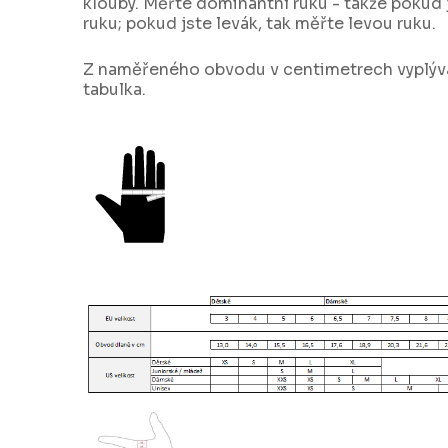
klouby. Měřte dominantní ruku - takže pokud 
ruku; pokud jste levák, tak měřte levou ruku.
Z naměřeného obvodu v centimetrech vyplývá 
tabulka.