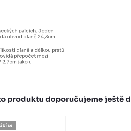
ěmeckých palcích. Jeden
vídá obvod dlaně 24,3cm.
likostí dlaně a délkou prstů
povídá přepočet mezi
 2,7cm jako u
o produktu doporučujeme ještě 
ábí se