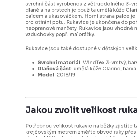
svrchní část vyrobenou z větruodolného 3-vrs
dlaně a na prstech je použita umělá kůže Clari
palcem a ukazováčkem. Horní strana palce je
pro otírání potu. Rukavice je ukončena do po
neoprenové manžety. Rukavice jsou vhodné na
vzduchovky popř. malorážky.
Rukavice jsou také dostupné v dětských velik
Svrchní materiál
: WindTex 3-vrstvý, barv
Dlaňová část
: umělá kůže Clarino, barv
Model
: 2018/19
Jakou zvolit velikost ruk
Potřebnou velikost rukavic na běžky zjistíte ta
krejčovským metrem změřte obvod ruky přes 