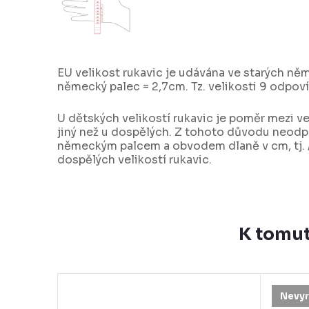
EU velikost rukavic je udávána ve starých n
německý palec = 2,7cm. Tz. velikosti 9 odpo
U dětských velikostí rukavic je poměr mezi ve
jiný než u dospělých. Z tohoto důvodu neod
německým palcem a obvodem dlaně v cm, tj. /
dospělých velikostí rukavic.
K tomut
Nevyr
–9 %