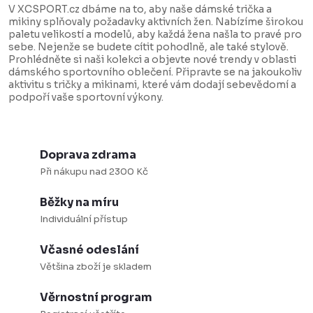
v
V XCSPORT.cz dbáme na to, aby naše dámské trička a
l
mikiny splňovaly požadavky aktivních žen. Nabízíme širokou
paletu velikostí a modelů, aby každá žena našla to pravé pro
á
sebe. Nejenže se budete cítit pohodlně, ale také stylově.
d
Prohlédněte si naši kolekci a objevte nové trendy v oblasti
dámského sportovního oblečení. Připravte se na jakoukoliv
a
aktivitu s tričky a mikinami, které vám dodají sebevědomí a
podpoří vaše sportovní výkony.
c
í
p
Doprava zdrama
r
Při nákupu nad 2300 Kč
v
k
Běžky na míru
y
Individuální přístup
v
Včasné odeslání
ý
Většina zboží je skladem
p
i
Věrnostní program