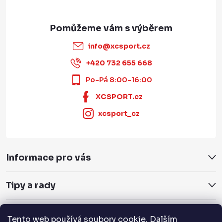
info
@
xcsport.cz
+420 732 655 668
Po-Pá 8:00-16:00
XCSPORT.cz
xcsport_cz
Informace pro vás
Tipy a rady
Servis a služby
Tento web používá soubory cookie. Dalším