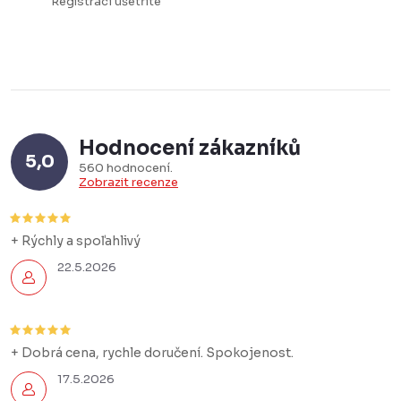
s
Registrací ušetříte
u
Hodnocení zákazníků
5,0
560 hodnocení
Zobrazit recenze
+ Rýchly a spoľahlivý
22.5.2026
+ Dobrá cena, rychle doručení. Spokojenost.
17.5.2026