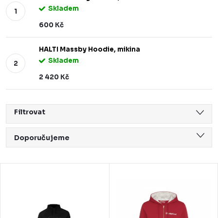
Skladem
600 Kč
HALTI Massby Hoodie, mikina
Skladem
2 420 Kč
Filtrovat
Ř
Doporučujeme
a
Nejlevnější
z
V
Nejdražší
e
ý
Nejprodávanější
n
p
Abecedně