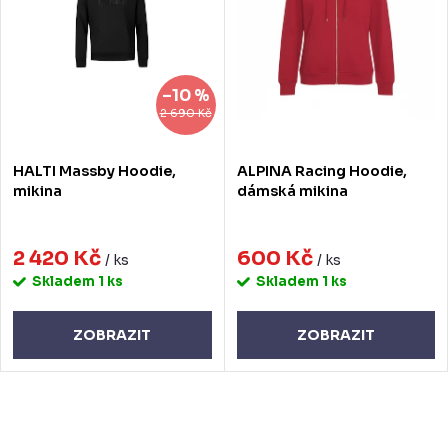
í
i
p
s
r
p
–10 %
o
r
2 690 Kč
d
o
HALTI Massby Hoodie,
ALPINA Racing Hoodie,
u
d
mikina
dámská mikina
k
u
t
2 420 Kč
600 Kč
k
/ ks
/ ks
Skladem
1 ks
Skladem
1 ks
ů
t
ů
ZOBRAZIT
ZOBRAZIT
O