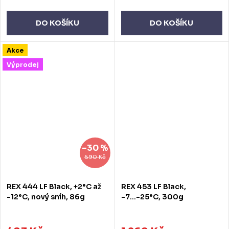
DO KOŠÍKU
DO KOŠÍKU
Akce
Výprodej
–30 %
690 Kč
REX 444 LF Black, +2°C až
REX 453 LF Black,
-12°C, nový sníh, 86g
-7...-25°C, 300g