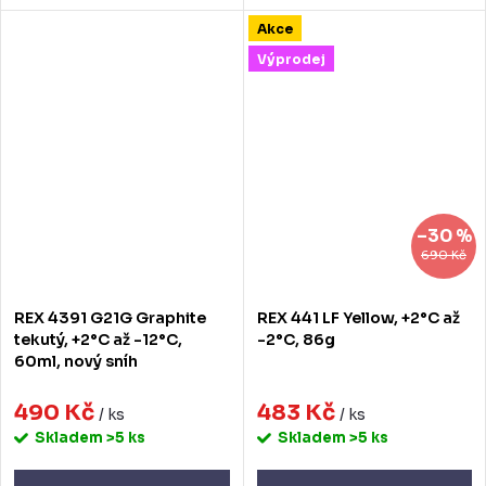
Akce
Výprodej
–30 %
690 Kč
REX 4391 G21G Graphite
REX 441 LF Yellow, +2°C až
tekutý, +2°C až -12°C,
-2°C, 86g
60ml, nový sníh
490 Kč
483 Kč
/ ks
/ ks
Skladem
>5 ks
Skladem
>5 ks