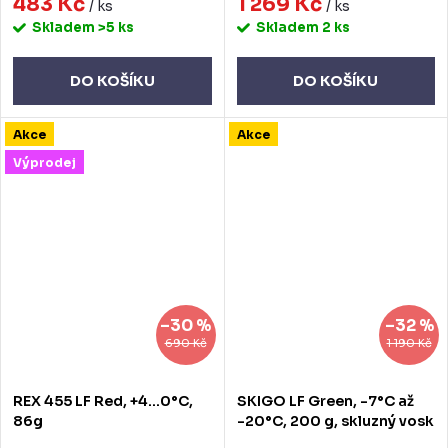
483 Kč
1 269 Kč
/ ks
/ ks
Skladem
>5 ks
Skladem
2 ks
DO KOŠÍKU
DO KOŠÍKU
Akce
Akce
Výprodej
–30 %
–32 %
690 Kč
1 190 Kč
REX 455 LF Red, +4...0°C,
SKIGO LF Green, -7°C až
86g
-20°C, 200 g, skluzný vosk