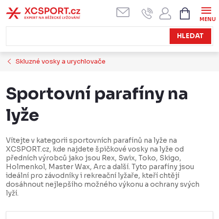
Přejít
NÁKUPN
KOŠÍK
na
obsah
HLEDAT
Skluzné vosky a urychlovače
Sportovní parafíny na
lyže
Vítejte v kategorii sportovních parafínů na lyže na
XCSPORT.cz, kde najdete špičkové vosky na lyže od
předních výrobců jako jsou Rex, Swix, Toko, Skigo,
Holmenkol, Master Wax, Arc a další. Tyto parafíny jsou
ideální pro závodníky i rekreační lyžaře, kteří chtějí
dosáhnout nejlepšího možného výkonu a ochrany svých
lyží.