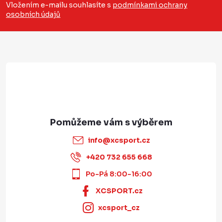
a
Vložením e-mailu souhlasíte s
podmínkami ochrany
osobních údajů
t
í
info
@
xcsport.cz
+420 732 655 668
Po-Pá 8:00-16:00
XCSPORT.cz
xcsport_cz