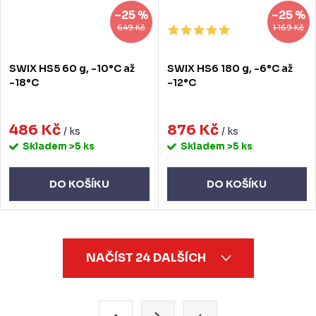
–25 %
–25 %
649 Kč
1 169 Kč
SWIX HS5 60 g, -10°C až
SWIX HS6 180 g, -6°C až
-18°C
-12°C
486 Kč
876 Kč
/ ks
/ ks
Skladem
>5 ks
Skladem
>5 ks
DO KOŠÍKU
DO KOŠÍKU
O
NAČÍST 24 DALŠÍCH
v
l
á
S