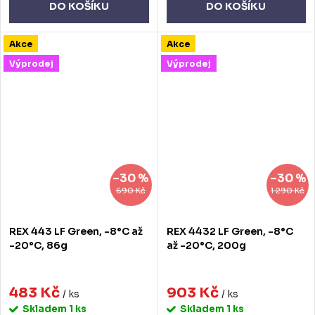
DO KOŠÍKU
DO KOŠÍKU
Akce
Akce
Výprodej
Výprodej
–30 %
–30 %
690 Kč
1 290 Kč
REX 443 LF Green, -8°C až
REX 4432 LF Green, -8°C
-20°C, 86g
až -20°C, 200g
483 Kč
903 Kč
/ ks
/ ks
Skladem
1 ks
Skladem
1 ks