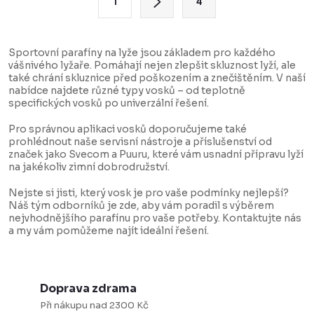
1
4
d
t
a
r
c
á
Sportovní parafíny na lyže jsou základem pro každého
vášnivého lyžaře. Pomáhají nejen zlepšit skluznost lyží, ale
í
n
také chrání skluznice před poškozením a znečištěním. V naší
p
k
nabídce najdete různé typy vosků – od teplotně
specifických vosků po univerzální řešení.
r
o
v
v
Pro správnou aplikaci vosků doporučujeme také
prohlédnout naše servisní nástroje a příslušenství od
k
á
značek jako Svecom a Puuru, které vám usnadní přípravu lyží
y
n
na jakékoliv zimní dobrodružství.
v
í
Nejste si jisti, který vosk je pro vaše podmínky nejlepší?
ý
Náš tým odborníků je zde, aby vám poradil s výběrem
nejvhodnějšího parafínu pro vaše potřeby. Kontaktujte nás
p
a my vám pomůžeme najít ideální řešení.
i
s
u
Doprava zdrama
Při nákupu nad 2300 Kč