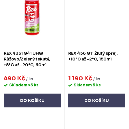
REX 4351 G41 UHW
REX 436 G11 Žlutý sprej,
Růžovo/Zelený tekutý,
+10°C až -2°C, 150ml
+5°C až -20°C, 60ml
490 Kč
1 190 Kč
/ ks
/ ks
Skladem
>5 ks
Skladem
5 ks
DO KOŠÍKU
DO KOŠÍKU