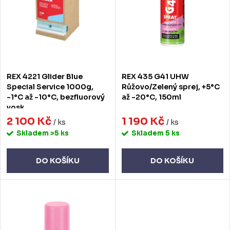
p
s
r
p
o
r
d
o
REX 4221 Glider Blue
REX 435 G41 UHW
u
d
Special Service 1000g,
Růžovo/Zelený sprej, +5°C
-1°C až -10°C, bezfluorový
až -20°C, 150ml
k
u
vosk
t
2 100 Kč
1 190 Kč
k
/ ks
/ ks
Skladem
>5 ks
Skladem
5 ks
ů
t
ů
DO KOŠÍKU
DO KOŠÍKU