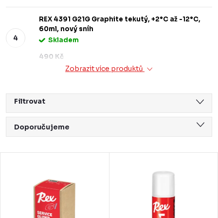
REX 4391 G21G Graphite tekutý, +2°C až -12°C,
60ml, nový sníh
Skladem
490 Kč
Zobrazit více produktů
Filtrovat
Ř
Doporučujeme
a
Nejlevnější
z
V
Nejdražší
e
ý
Nejprodávanější
n
p
Abecedně
í
i