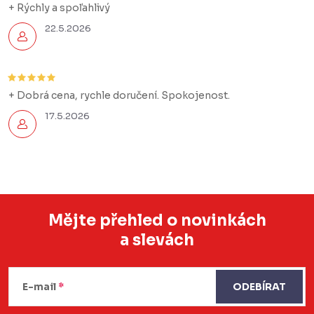
+ Rýchly a spoľahlivý
22.5.2026
+ Dobrá cena, rychle doručení. Spokojenost.
17.5.2026
Mějte přehled o novinkách
a slevách
Z
á
E-mail
ODEBÍRAT
p