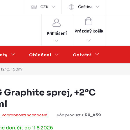
Velkoobchod
CZK
Čeština
NÁKUPNÍ
KOŠÍK
Prázdný košík
Přihlášení
oty
Oblečení
Ostatní
Výprod
-12°C, 150ml
 Graphite sprej, +2°C
ml
Podrobnosti hodnocení
Kód produktu:
RX_439
11.8.2026