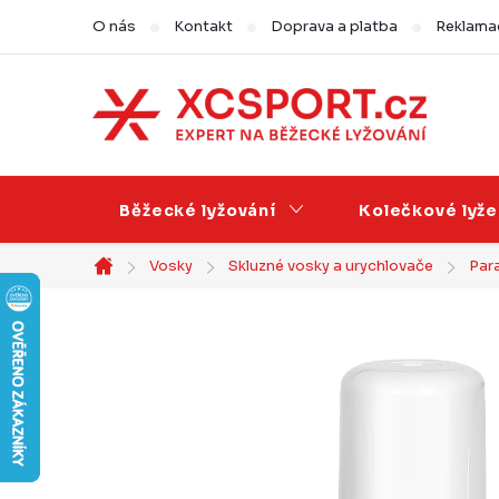
Přejít
O nás
Kontakt
Doprava a platba
Reklamac
na
obsah
Běžecké lyžování
Kolečkové lyže
Vosky
Skluzné vosky a urychlovače
Para
Domů