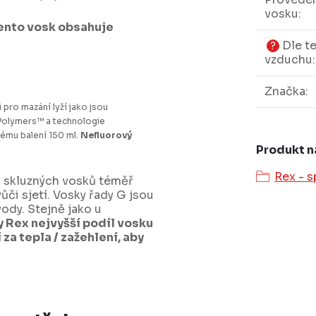
vosku
:
Tento vosk obsahuje
Dle te
?
vzduchu
:
Značka
:
pro mazání lyží jako jsou
Polymers™ a technologie
ému balení 150 ml.
Nefluorový
Produkt n
Rex - s
n skluzných vosků téměř
ůči sjetí. Vosky řady G jsou
vody. Stejně jako u
y Rex nejvyšší podíl vosku
za tepla / zažehlení, aby