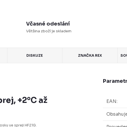
Včasné odeslání
Většina zboží je skladem
DISKUZE
ZNAČKA
REX
SO
Parametr
rej, +2°C až
EAN
:
Obsahuje
osku ve spreji HF21G.
Provede