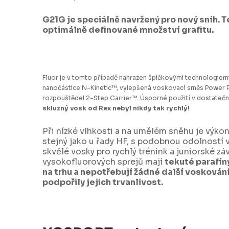
G21G je speciálně navržený pro nový sníh. 
optimálně definované množství grafitu.
Fluor je v tomto případě nahrazen špičkovými technologiemi 
nanočástice N-Kinetic™, vylepšená voskovací směs Power 
rozpouštědel 2-Step Carrier™. Úsporné použití v dostatečn
skluzný vosk od Rex nebyl nikdy tak rychlý!
Při nízké vlhkosti a na umělém sněhu je výko
stejný jako u řady HF, s podobnou odolností v
skvělé vosky pro rychlý trénink a juniorské zá
vysokofluorových sprejů mají
tekuté parafín
na trhu a nepotřebují žádné další voskování 
podpořily jejich trvanlivost.