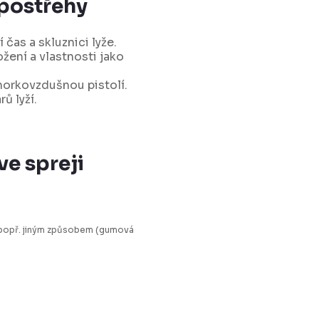
 postřehy
 čas a skluznici lyže.
žení a vlastnosti jako
orkovzdušnou pistolí.
ů lyží.
ve spreji
 popř. jiným způsobem (gumová