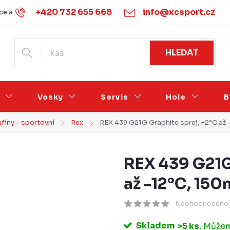
+420 732 655 668
info@xcsport.cz
e a vrácení
Obchodní podmínky
Ochrana osobních údajů
HLEDAT
Vosky
Servis
Hole
B
fíny - sportovní
Rex
REX 439 G21G Graphite sprej, +2°C až 
REX 439 G21G
až -12°C, 150
Neohodnoceno
Skladem
>5 ks