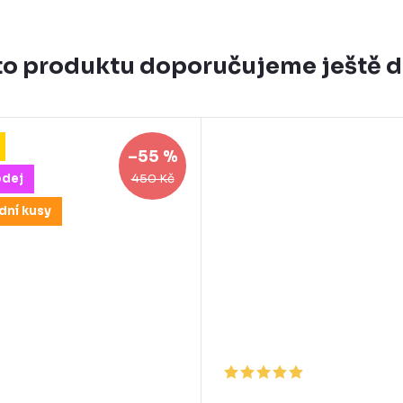
o produktu doporučujeme ještě 
–55 %
450 Kč
odej
dní kusy