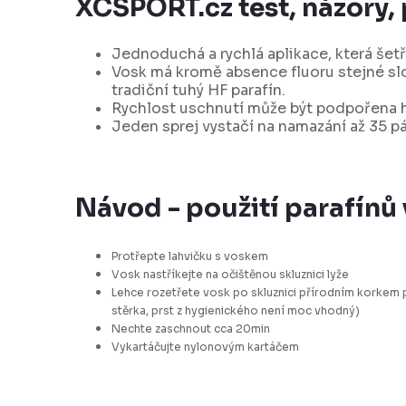
XCSPORT.cz test, názory,
Jednoduchá a rychlá aplikace, která šetří
Vosk má kromě absence fluoru stejné slo
tradiční tuhý HF parafín.
Rychlost uschnutí může být podpořena h
Jeden sprej vystačí na namazání až 35 pár
Návod - použití parafínů 
Protřepte lahvičku s voskem
Vosk nastříkejte na očištěnou skluznici lyže
Lehce rozetřete vosk po skluznici přírodním korkem
stěrka, prst z hygienického není moc vhodný)
Nechte zaschnout cca 20min
Vykartáčujte nylonovým kartáčem