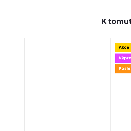
K tomut
Akce
Výpr
Posle