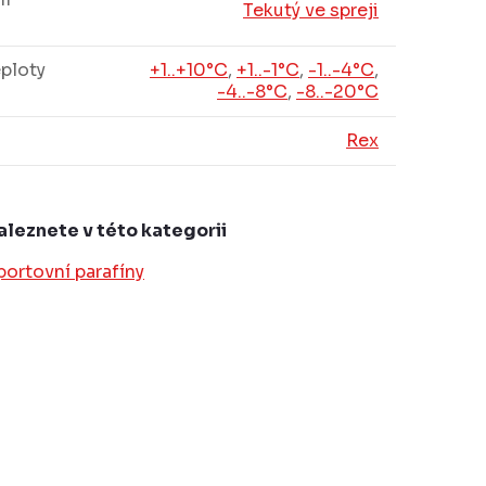
Tekutý ve spreji
ploty
+1..+10°C
,
+1..-1°C
,
-1..-4°C
,
-4..-8°C
,
-8..-20°C
Rex
aleznete v této kategorii
portovní parafíny