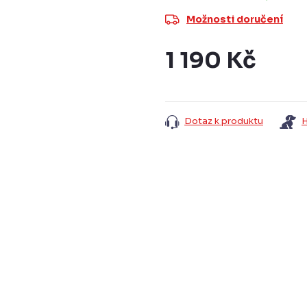
Možnosti doručení
1 190 Kč
Měrná
cena:
Dotaz k produktu
H