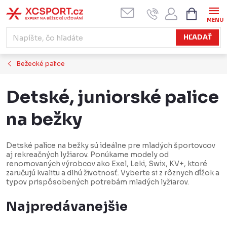
Prejsť
NÁKUPN
KOŠÍK
na
obsah
HĽADAŤ
Bežecké palice
Detské, juniorské palice
na bežky
Detské palice na bežky sú ideálne pre mladých športovcov
aj rekreačných lyžiarov. Ponúkame modely od
renomovaných výrobcov ako Exel, Leki, Swix, KV+, ktoré
zaručujú kvalitu a dlhú životnosť. Vyberte si z rôznych dĺžok a
typov prispôsobených potrebám mladých lyžiarov.
Najpredávanejšie