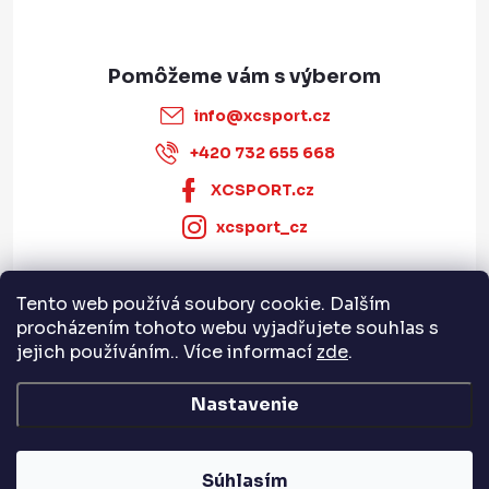
info
@
xcsport.cz
+420 732 655 668
XCSPORT.cz
xcsport_cz
Tento web používá soubory cookie. Dalším
Informace pro vás
procházením tohoto webu vyjadřujete souhlas s
jejich používáním.. Více informací
zde
.
Servis a služby
Nastavenie
Copyright 2026
XCSPORT.cz
. Všetky práva vyhradené.
Súhlasím