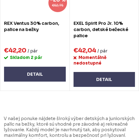
€52,75
REX Ventus 30% carbon,
EXEL Spirit Pro Jr. 10%
palice na bežky
carbon, detské bežecké
palice
€42,20
€42,04
/ pár
/ pár
Skladom
2 pár
Momentálně
nedostupné
DETAIL
DETAIL
O
v
V našej ponuke nájdete široký výber detských a juniorských
l
palíc na bežky, ktoré sú vhodné pre závodné aj rekreačné
lyžovanie. Každý model je navrhnutý tak, aby poskytoval
á
maximálny komfort, kontrolu a bezpečnosť pri lyžovaní.