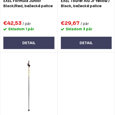
EXEL Formula Junior
EXEL Tourer Alu Jr Yellow /
d
d
Black/Red, bežecké palice
Black, bežecké palice
u
u
k
€42,53
€29,67
k
/ pár
/ pár
Skladom
1 pár
Skladom
3 pár
t
t
o
o
DETAIL
DETAIL
v
v