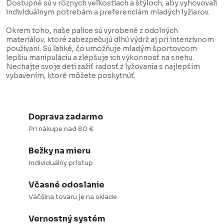
d
Dostupné sú v rôznych veľkostiach a štýloch, aby vyhovovali
individuálnym potrebám a preferenciám mladých lyžiarov.
a
c
Okrem toho, naše palice sú vyrobené z odolných
materiálov, ktoré zabezpečujú dlhú výdrž aj pri intenzívnom
i
používaní. Sú ľahké, čo umožňuje mladým športovcom
lepšiu manipuláciu a zlepšuje ich výkonnosť na snehu.
e
Nechajte svoje deti zažiť radosť z lyžovania s najlepším
p
vybavením, ktoré môžete poskytnúť.
r
v
k
Doprava zadarmo
y
Pri nákupe nad 80 €
v
Bežky na mieru
ý
Individuálny prístup
p
Včasné odoslanie
i
Väčšina tovaru je na sklade
s
u
Vernostný systém