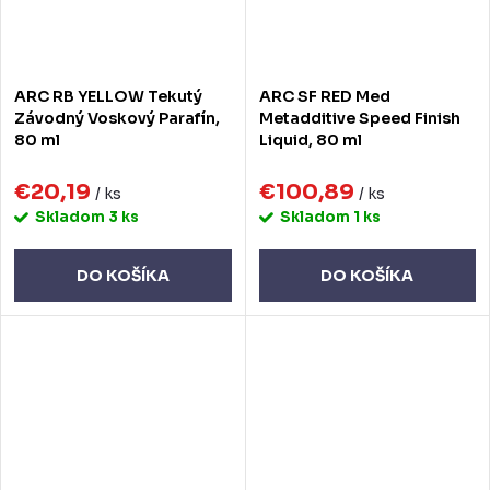
ARC RB YELLOW Tekutý
ARC SF RED Med
Závodný Voskový Parafín,
Metadditive Speed Finish
80 ml
Liquid, 80 ml
€20,19
€100,89
/ ks
/ ks
Skladom
3 ks
Skladom
1 ks
DO KOŠÍKA
DO KOŠÍKA