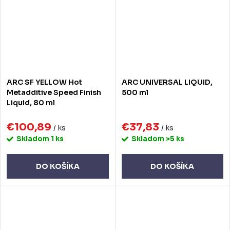
ARC SF YELLOW Hot
ARC UNIVERSAL LIQUID,
Metadditive Speed Finish
500 ml
Liquid, 80 ml
€100,89
€37,83
/ ks
/ ks
Skladom
1 ks
Skladom
>5 ks
DO KOŠÍKA
DO KOŠÍKA