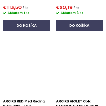
€113,50
€20,19
/ ks
/ ks
Skladom
1 ks
Skladom
4 ks
DO KOŠÍKA
DO KOŠÍKA
ARC RB RED Med Racing
ARC RB VIOLET Cold
Wax Solid, 160 g
Racing Wax Liquid, 80 ml