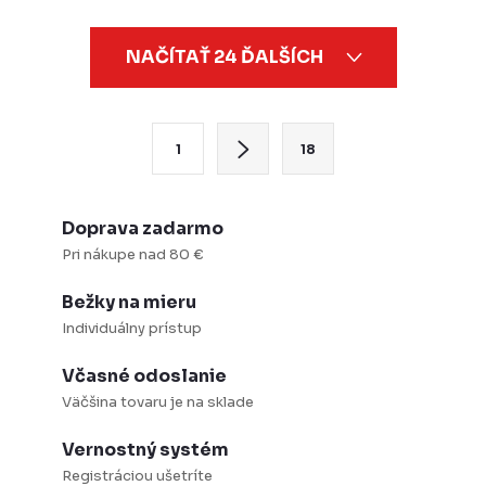
O
NAČÍTAŤ 24 ĎALŠÍCH
v
l
á
S
1
18
d
t
a
r
c
á
Doprava zadarmo
i
n
Pri nákupe nad 80 €
e
k
Bežky na mieru
p
o
Individuálny prístup
r
v
v
a
Včasné odoslanie
k
Väčšina tovaru je na sklade
n
y
i
Vernostný systém
v
e
Registráciou ušetríte