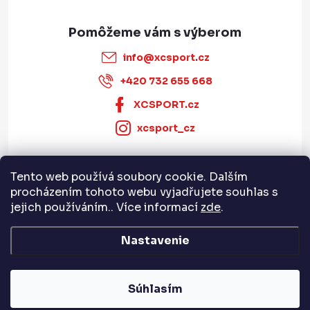
info
@
xcsport.cz
+420 732 655 668
XCSPORT.cz
xcsport_cz
Tento web používá soubory cookie. Dalším
Informace pro vás
procházením tohoto webu vyjadřujete souhlas s
jejich používáním.. Více informací
zde
.
Servis a služby
Nastavenie
Copyright 2026
XCSPORT.cz
. Všetky práva vyhradené.
Súhlasím
Vytvoril Shoptet