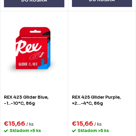
o
DO KOŠÍKA
v
v
REX 423 Glider Blue,
REX 425 Glider Purple,
-1..-10°C, 86g
+2...-4°C, 86g
€15,66
€15,66
/ ks
/ ks
Skladom
>5 ks
Skladom
>5 ks