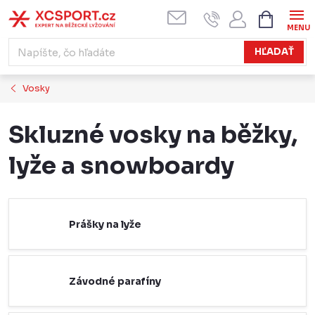
Prejsť
NÁKUPN
KOŠÍK
na
obsah
HĽADAŤ
Vosky
Skluzné vosky na běžky,
lyže a snowboardy
Prášky na lyže
Závodné parafíny