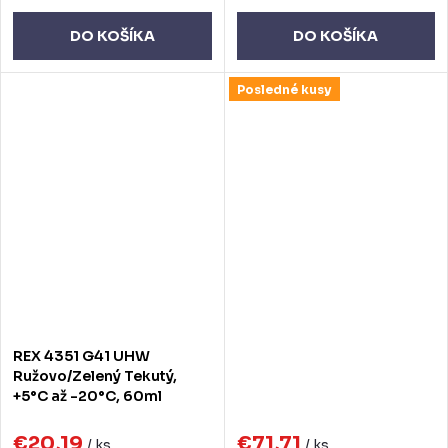
DO KOŠÍKA
DO KOŠÍKA
Posledné kusy
REX 4351 G41 UHW
Ružovo/Zelený Tekutý,
+5°C až -20°C, 60ml
€20,19
€71,71
/ ks
/ ks