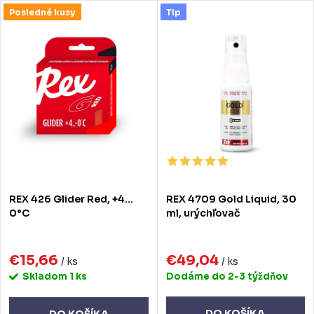
d
V
Posledné kusy
Tip
Najdrahšie
e
ý
Najpredávanejšie
n
p
Abecedne
i
i
e
s
p
p
r
r
o
o
REX 426 Glider Red, +4…
REX 4709 Gold Liquid, 30
d
d
0°C
ml, urýchľovač
u
u
k
€15,66
€49,04
k
/ ks
/ ks
Skladom
1 ks
Dodáme do 2-3 týždňov
t
t
o
DO KOŠÍKA