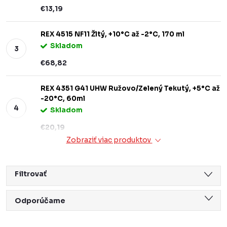
€13,19
REX 4515 NF11 Žltý, +10°C až -2°C, 170 ml
Skladom
€68,82
REX 4351 G41 UHW Ružovo/Zelený Tekutý, +5°C až
-20°C, 60ml
Skladom
€20,19
Zobraziť viac produktov
Filtrovať
R
Odporúčame
a
Najlacnejšie