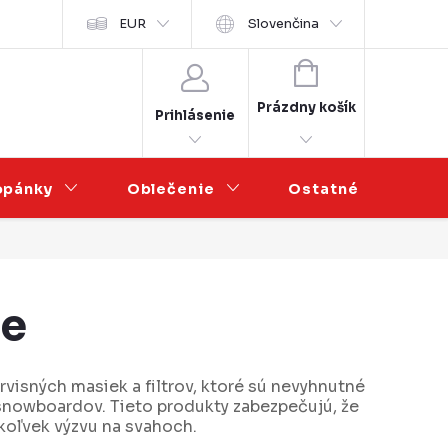
sobních údajů
EUR
Veľkoobchodná spolupráca
Slovenčina
NÁKUPNÝ
KOŠÍK
Prázdny košík
Prihlásenie
opánky
Oblečenie
Ostatné
V
re
visných masiek a filtrov, ktoré sú nevyhnutné
 snowboardov. Tieto produkty zabezpečujú, že
úkoľvek výzvu na svahoch.