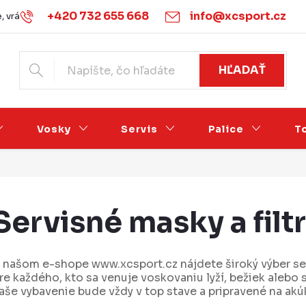
+420 732 655 668
info@xcsport.cz
 vrácení zboží
Obchodné podmienky
Podmínky ochrany o
HĽADAŤ
Vosky
Servis
Palice
T
Servisné masky a filt
 našom e-shope www.xcsport.cz nájdete široký výber ser
re každého, kto sa venuje voskovaniu lyží, bežiek alebo
aše vybavenie bude vždy v top stave a pripravené na ak