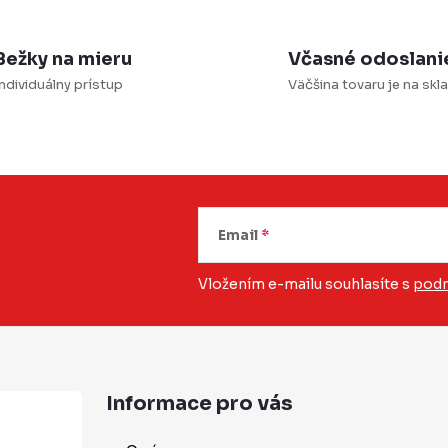
v
Bežky na mieru
Včasné odoslani
k
ndividuálny prístup
Väčšina tovaru je na skl
y
v
ý
p
Email
u
Vložením e-mailu souhlasíte s
podm
Informace pro vás