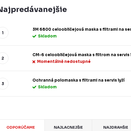
Najpredávanejšie
3M 6800 celoobličejová maska s filtrami na serv
Skladom
CM-6 celoobličejová maska s filtrom na servis l
Momentálně nedostupné
Ochranná polomaska s filtrami na servis lyží
Skladom
R
ODPORÚČAME
NAJLACNEJŠIE
NAJDRAHŠIE