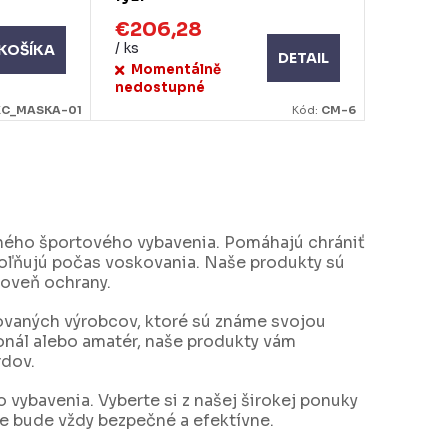
€206,28
/ ks
KOŠÍKA
DETAIL
Momentálně
nedostupné
XC_MASKA-01
Kód:
CM-6
mného športového vybavenia. Pomáhajú chrániť
voľňujú počas voskovania. Naše produkty sú
roveň ochrany.
movaných výrobcov, ktoré sú známe svojou
onál alebo amatér, naše produkty vám
rdov.
 vybavenia. Vyberte si z našej širokej ponuky
nie bude vždy bezpečné a efektívne.