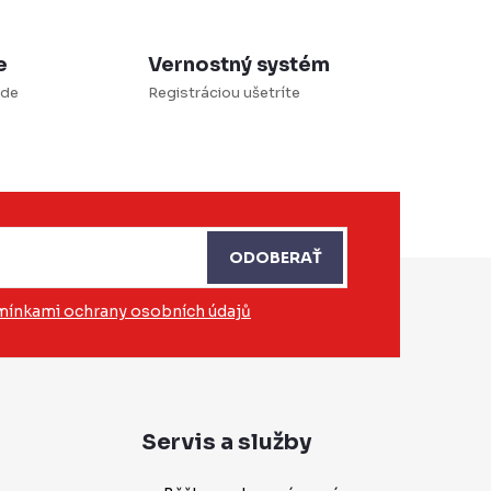
e
Vernostný systém
ade
Registráciou ušetríte
ODOBERAŤ
ínkami ochrany osobních údajů
Servis a služby