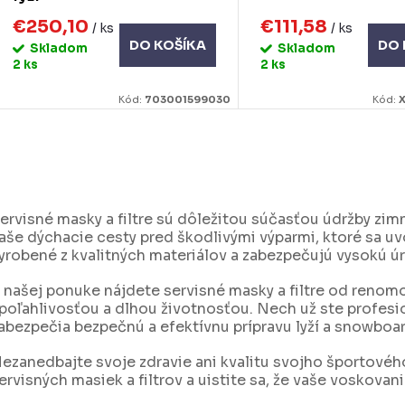
k
o
€250,10
€111,58
/ ks
/ ks
DO KOŠÍKA
DO 
Skladom
Skladom
v
o
2 ks
2 ks
v
Kód:
703001599030
Kód:
O
v
ervisné masky a filtre sú dôležitou súčasťou údržby zi
aše dýchacie cesty pred škodlivými výparmi, ktoré sa u
á
yrobené z kvalitných materiálov a zabezpečujú vysokú ú
d
 našej ponuke nájdete servisné masky a filtre od reno
a
poľahlivosťou a dlhou životnosťou. Nech už ste profesi
c
abezpečia bezpečnú a efektívnu prípravu lyží a snowboa
ezanedbajte svoje zdravie ani kvalitu svojho športového
e
ervisných masiek a filtrov a uistite sa, že vaše voskova
p