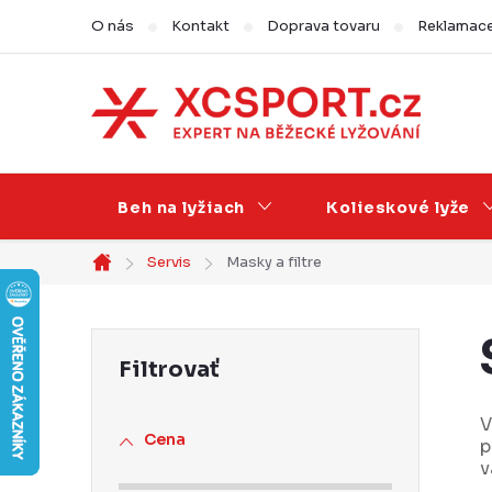
Prejsť
O nás
Kontakt
Doprava tovaru
Reklamace,
na
obsah
Beh na lyžiach
Kolieskové lyže
Servis
Masky a filtre
Domov
B
o
č
V
Cena
p
n
v