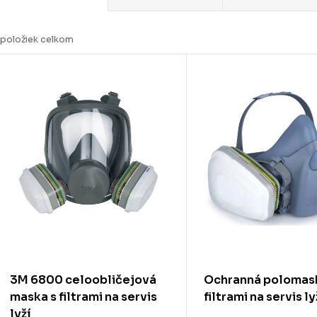
a
d
položiek celkom
e
V
n
ý
p
e
p
s
p
o
d
o
u
d
3M 6800 celoobličejová
Ochranná polomas
k
u
maska s filtrami na servis
filtrami na servis ly
lyží