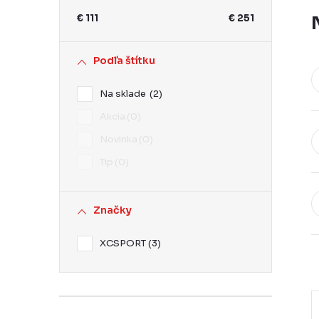
ý
€
111
€
251
p
a
Podľa štítku
n
Na sklade
2
e
Akcia
0
l
Novinka
0
Tip
0
Značky
XCSPORT
3