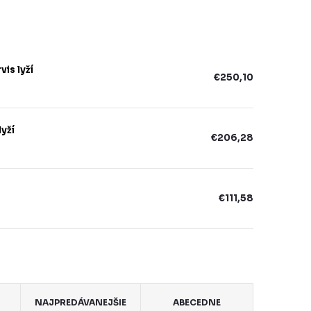
is lyží
€250,10
yží
€206,28
€111,58
NAJPREDÁVANEJŠIE
ABECEDNE