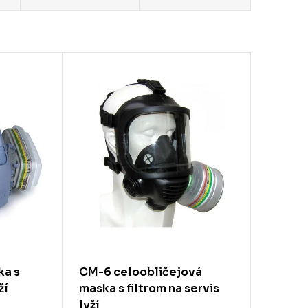
ka s
CM-6 celoobličejová
ží
maska s filtrom na servis
lyží