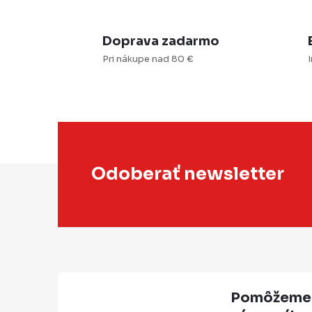
r
Doprava zadarmo
Pri nákupe nad 80 €
I
i
s
Z
Odoberať newsletter
á
p
ä
t
i