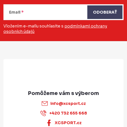
Z
á
Email
ODOBERAŤ
p
Vložením e-mailu souhlasíte s
podmínkami ochrany
osobních údajů
ä
t
i
e
info
@
xcsport.cz
+420 732 655 668
XCSPORT.cz