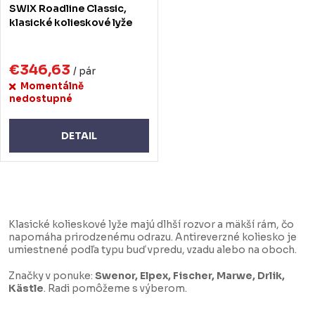
SWIX Roadline Classic,
klasické kolieskové lyže
€346,63
/ pár
Momentálně
nedostupné
DETAIL
O
v
Klasické kolieskové lyže majú dlhší rozvor a mäkší rám, čo
l
napomáha prirodzenému odrazu. Antireverzné koliesko je
umiestnené podľa typu buď vpredu, vzadu alebo na oboch.
á
d
Značky v ponuke:
Swenor, Elpex, Fischer, Marwe, Drlik,
Kästle
. Radi pomôžeme s výberom.
a