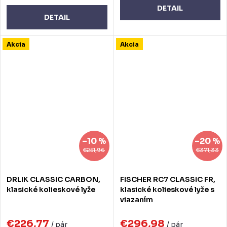
DETAIL
DETAIL
Akcia
Akcia
–10 %
–20 %
€251,96
€371,33
DRLIK CLASSIC CARBON,
FISCHER RC7 CLASSIC FR,
klasické kolieskové lyže
klasické kolieskové lyže s
viazaním
€226,77
€296,98
/ pár
/ pár