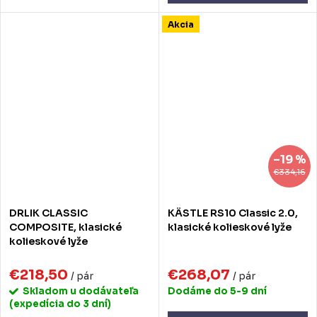
Akcia
–19 %
€334,16
DRLIK CLASSIC
KÄSTLE RS10 Classic 2.0,
COMPOSITE, klasické
klasické kolieskové lyže
kolieskové lyže
€218,50
€268,07
/ pár
/ pár
Skladom u dodávateľa
Dodáme do 5-9 dní
(expedícia do 3 dní)