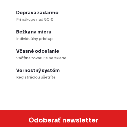
c
i
Doprava zadarmo
e
Pri nákupe nad 80 €
p
r
Bežky na mieru
Individuálny prístup
v
k
Včasné odoslanie
y
Väčšina tovaru je na sklade
v
Vernostný systém
ý
Registráciou ušetríte
p
i
s
u
Odoberať newsletter