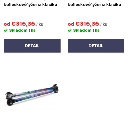
d
d
kolieskové lyže na klasiku
kolieskové lyže na klasiku
u
u
k
€316,36
€316,36
k
od
od
/ ks
/ ks
Skladom
1 ks
Skladom
1 ks
t
t
o
o
DETAIL
DETAIL
v
v