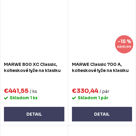
–15 %
€391,99
MARWE 800 XC Classic,
MARWE Classic 700 A,
kolieskové lyže na klasiku
kolieskové lyže na klasiku
€441,55
€330,44
/ ks
/ pár
Skladom
1 ks
Skladom
1 pár
DETAIL
DETAIL