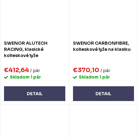
SWENOR ALUTECH
SWENOR CARBONFIBRE,
RACING, klasické
kolieskové lyže na klasiku
kolieskové lyže
€412,64
€370,10
/ pár
/ pár
Skladom
1 pár
Skladom
1 pár
DETAIL
DETAIL