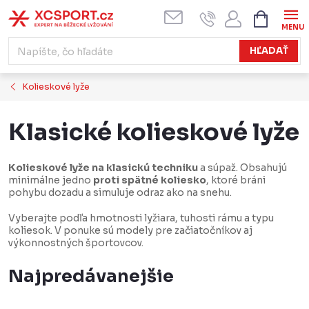
Prejsť
NÁKUPN
KOŠÍK
na
obsah
HĽADAŤ
Kolieskové lyže
Klasické kolieskové lyže
Kolieskové lyže na klasickú techniku
a súpaž. Obsahujú
minimálne jedno
proti spätné koliesko
, ktoré bráni
pohybu dozadu a simuluje odraz ako na snehu.
Vyberajte podľa hmotnosti lyžiara, tuhosti rámu a typu
koliesok. V ponuke sú modely pre začiatočníkov aj
výkonnostných športovcov.
Najpredávanejšie