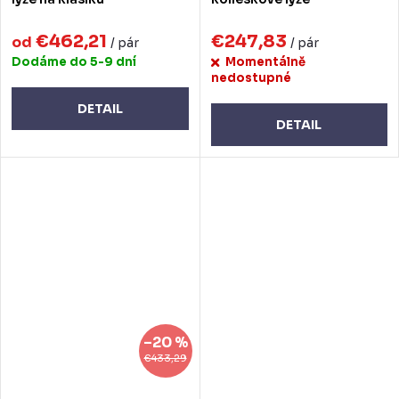
€462,21
€247,83
od
/ pár
/ pár
Dodáme do 5-9 dní
Momentálně
nedostupné
DETAIL
DETAIL
–20 %
€433,29