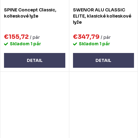
SPINE Concept Classic,
SWENOR ALU CLASSIC
kolieskové lyže
ELITE, klasické kolieskové
lyže
€155,72
€347,79
/ pár
/ pár
Skladom
1 pár
Skladom
1 pár
DETAIL
DETAIL