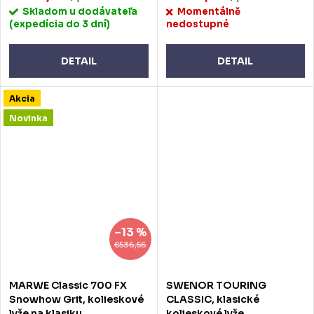
Skladom u dodávateľa
Momentálně
(expedícia do 3 dní)
nedostupné
DETAIL
DETAIL
Akcia
Novinka
–13 %
€536,56
MARWE Classic 700 FX
SWENOR TOURING
Snowhow Grit, kolieskové
CLASSIC, klasické
lyže na klasiku
kolieskové lyže