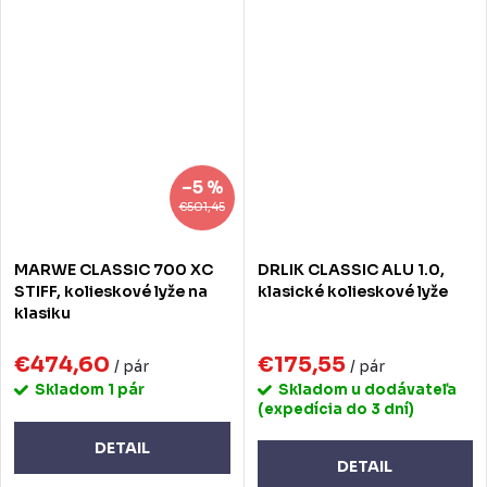
–5 %
€501,45
MARWE CLASSIC 700 XC
DRLIK CLASSIC ALU 1.0,
STIFF, kolieskové lyže na
klasické kolieskové lyže
klasiku
€474,60
€175,55
/ pár
/ pár
Skladom
1 pár
Skladom u dodávateľa
(expedícia do 3 dní)
DETAIL
DETAIL