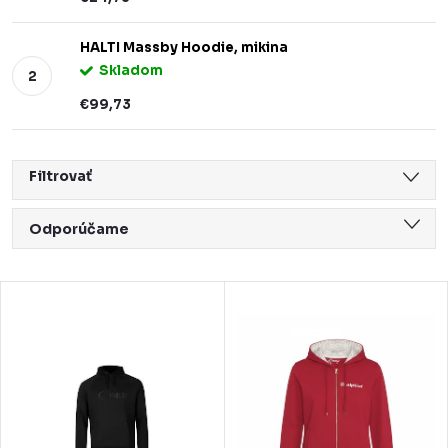
HALTI Massby Hoodie, mikina
Skladom
€99,73
Filtrovať
R
Odporúčame
a
Najlacnejšie
d
V
Najdrahšie
e
ý
Najpredávanejšie
n
p
Abecedne
i
i
e
s