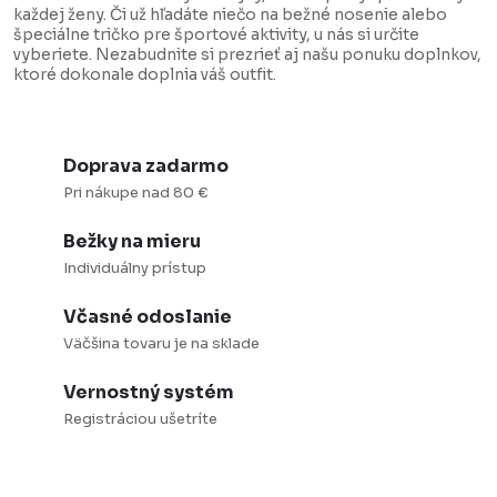
á
každej ženy. Či už hľadáte niečo na bežné nosenie alebo
d
špeciálne tričko pre športové aktivity, u nás si určite
vyberiete. Nezabudnite si prezrieť aj našu ponuku doplnkov,
a
ktoré dokonale doplnia váš outfit.
c
i
e
Doprava zadarmo
p
Pri nákupe nad 80 €
r
Bežky na mieru
v
Individuálny prístup
k
y
Včasné odoslanie
v
Väčšina tovaru je na sklade
ý
Vernostný systém
p
Registráciou ušetríte
i
s