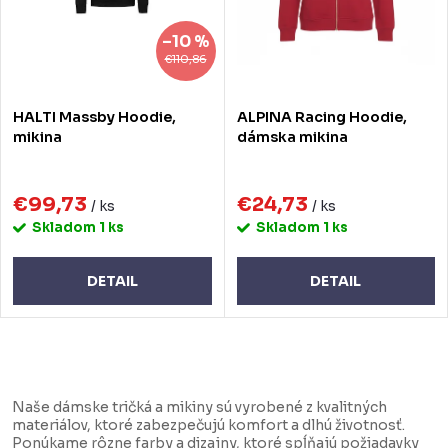
p
p
–10 %
r
r
€110,86
o
o
HALTI Massby Hoodie,
ALPINA Racing Hoodie,
d
d
mikina
dámska mikina
u
u
k
€99,73
€24,73
k
/ ks
/ ks
Skladom
1 ks
Skladom
1 ks
t
t
o
o
DETAIL
DETAIL
v
v
O
v
Naše dámske tričká a mikiny sú vyrobené z kvalitných
l
materiálov, ktoré zabezpečujú komfort a dlhú životnosť.
Ponúkame rôzne farby a dizajny, ktoré spĺňajú požiadavky