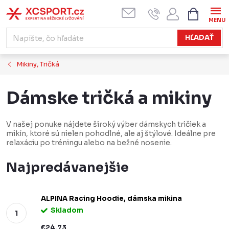
Prejsť
NÁKUPN
KOŠÍK
na
obsah
HĽADAŤ
Mikiny, Tričká
Dámske tričká a mikiny
V našej ponuke nájdete široký výber dámskych tričiek a
mikín, ktoré sú nielen pohodlné, ale aj štýlové. Ideálne pre
relaxáciu po tréningu alebo na bežné nosenie.
Najpredávanejšie
ALPINA Racing Hoodie, dámska mikina
Skladom
€24,73