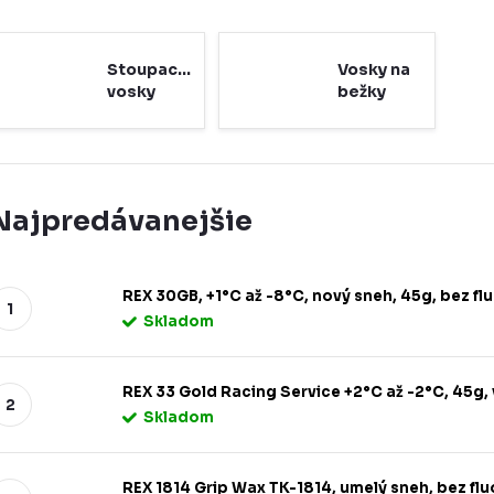
Stoupacie
Vosky na
vosky
bežky
Najpredávanejšie
REX 30GB, +1°C až -8°C, nový sneh, 45g, bez fl
Skladom
REX 33 Gold Racing Service +2°C až -2°C, 45g, 
Skladom
REX 1814 Grip Wax TK-1814, umelý sneh, bez flu