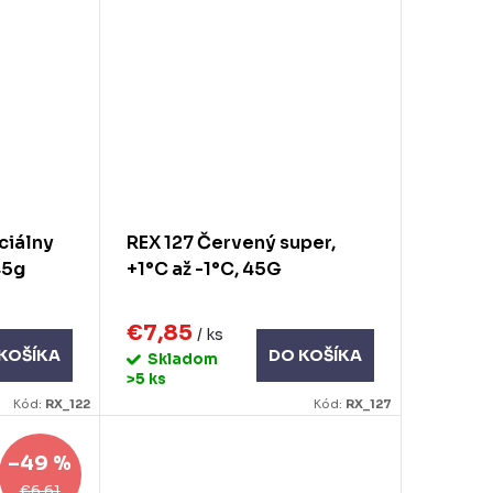
ciálny
REX 127 Červený super,
45g
+1°C až -1°C, 45G
€7,85
/ ks
KOŠÍKA
DO KOŠÍKA
Skladom
>5 ks
Kód:
RX_122
Kód:
RX_127
–49 %
€6,61