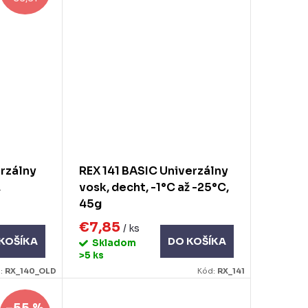
erzálny
REX 141 BASIC Univerzálny
,
vosk, decht, -1°C až -25°C,
45g
€7,85
/ ks
KOŠÍKA
DO KOŠÍKA
Skladom
>5 ks
:
RX_140_OLD
Kód:
RX_141