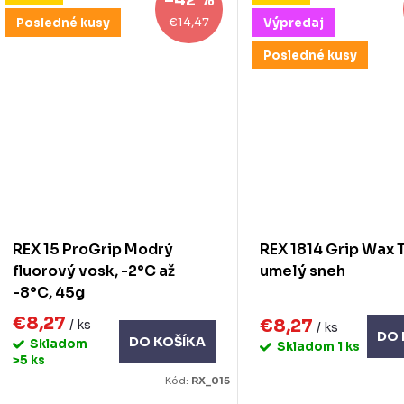
–42 %
€14,47
Posledné kusy
Výpredaj
Posledné kusy
REX 15 ProGrip Modrý
REX 1814 Grip Wax 
fluorový vosk, -2°C až
umelý sneh
-8°C, 45g
€8,27
€8,27
/ ks
/ ks
DO 
DO KOŠÍKA
Skladom
Skladom
1 ks
>5 ks
Kód:
RX_015