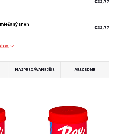
€23,77
 zmiešaný sneh
€23,77
ktov
NAJPREDÁVANEJŠIE
ABECEDNE