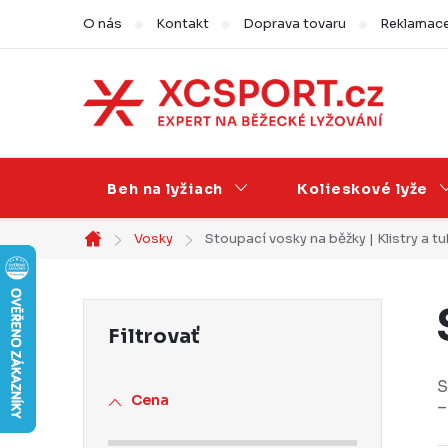
Prejsť
O nás
Kontakt
Doprava tovaru
Reklamace,
na
obsah
Beh na lyžiach
Kolieskové lyže
Vosky
Stoupací vosky na běžky | Klistry a 
Domov
B
o
č
S
Cena
–
n