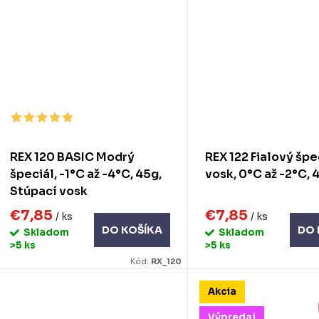
REX 120 BASIC Modrý
REX 122 Fialový špe
špeciál, -1°C až -4°C, 45g,
vosk, 0°C až -2°C, 
Stúpací vosk
€7,85
€7,85
/ ks
/ ks
DO KOŠÍKA
DO 
Skladom
Skladom
>5 ks
>5 ks
Kód:
RX_120
Akcia
Výpredaj