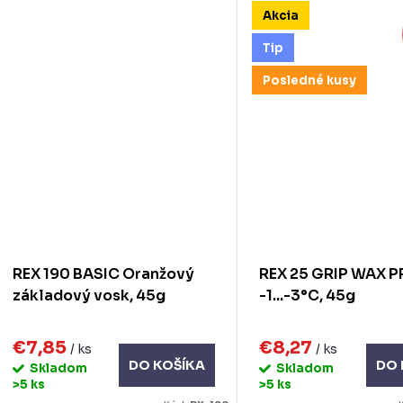
Akcia
Tip
Posledné kusy
REX 190 BASIC Oranžový
REX 25 GRIP WAX P
základový vosk, 45g
-1...-3°C, 45g
€7,85
€8,27
/ ks
/ ks
DO KOŠÍKA
DO 
Skladom
Skladom
>5 ks
>5 ks