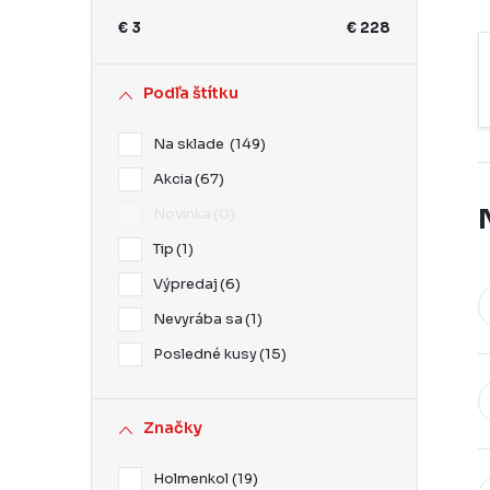
ý
€
3
€
228
p
a
Podľa štítku
n
Na sklade
149
e
Akcia
67
l
Novinka
0
Tip
1
Výpredaj
6
Nevyrába sa
1
Posledné kusy
15
Značky
Holmenkol
19