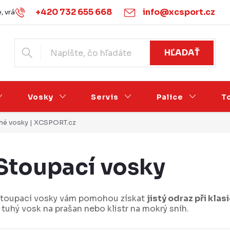
+420 732 655 668
info@xcsport.cz
 vrácení zboží
Obchodné podmienky
Podmínky ochrany o
HĽADAŤ
Vosky
Servis
Palice
T
tuhé vosky | XCSPORT.cz
Stoupací vosky
toupací vosky vám pomohou získat
jistý odraz při kla
 tuhý vosk na prašan nebo klistr na mokrý sníh.