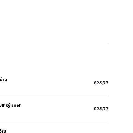
uóru
€23,77
vlhký sneh
€23,77
óru