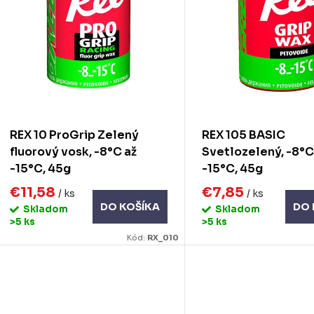
p
s
p
o
d
o
u
d
REX 10 ProGrip Zelený
REX 105 BASIC
k
u
fluorový vosk, -8°C až
Svetlozelený, -8°C
-15°C, 45g
-15°C, 45g
k
o
€11,58
€7,85
/ ks
/ ks
DO KOŠÍKA
DO 
Skladom
Skladom
v
o
>5 ks
>5 ks
Kód:
RX_010
v