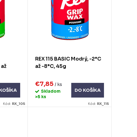
REX 115 BASIC Modrý, -2°C
 až
až -8°C, 45g
€7,85
/ ks
KOŠÍKA
DO KOŠÍKA
Skladom
>5 ks
Kód:
RX_105
Kód:
RX_115