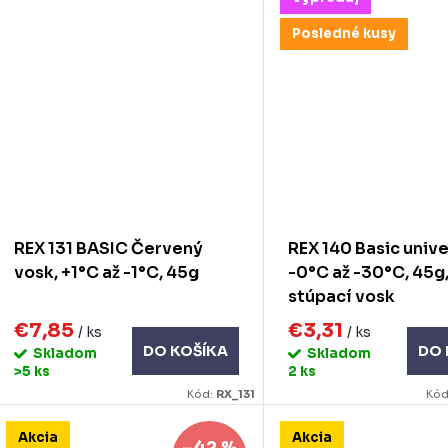
Posledné kusy
REX 131 BASIC Červený
REX 140 Basic univ
vosk, +1°C až -1°C, 45g
-0°C až -30°C, 45g
stúpací vosk
€7,85
€3,31
/ ks
/ ks
DO KOŠÍKA
DO 
Skladom
Skladom
>5 ks
2 ks
Kód:
RX_131
Kód
Akcia
Akcia