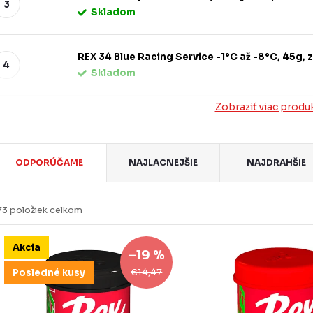
Skladom
REX 34 Blue Racing Service -1°C až -8°C, 45g,
Skladom
Zobraziť viac produ
R
ODPORÚČAME
NAJLACNEJŠIE
NAJDRAHŠIE
a
d
73
položiek celkom
e
V
Akcia
n
–19 %
ý
€14,47
Posledné kusy
p
e