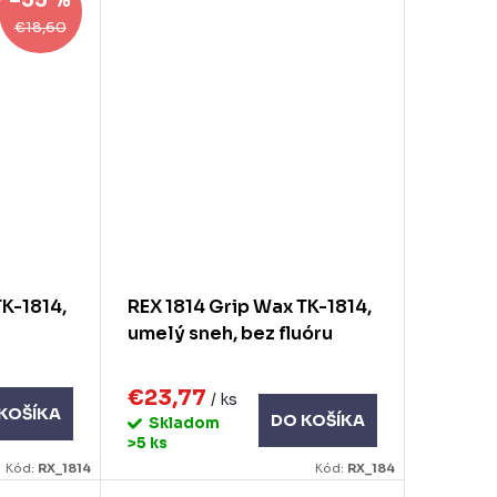
–55 %
€18,60
TK-1814,
REX 1814 Grip Wax TK-1814,
umelý sneh, bez fluóru
€23,77
/ ks
KOŠÍKA
DO KOŠÍKA
Skladom
>5 ks
Kód:
RX_1814
Kód:
RX_184