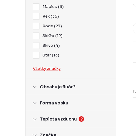
Maplus
8
Rex
35
Rode
27
SkiGo
12
Skivo
4
Star
13
Všetky značky
Obsahuje fluór?
1
Forma vosku
Teplota vzduchu
?
i
i
Značka