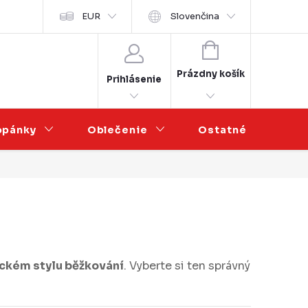
sobních údajů
EUR
Veľkoobchodná spolupráca
Slovenčina
NÁKUPNÝ
KOŠÍK
Prázdny košík
Prihlásenie
opánky
Oblečenie
Ostatné
V
sickém stylu běžkování
. Vyberte si ten správný