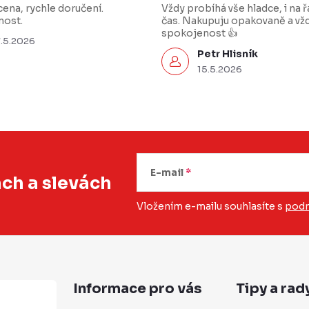
ena, rychle doručení.
Vždy probíhá vše hladce, i na 
ost.
čas. Nakupuju opakovaně a vž
spokojenost 👍
7.5.2026
Petr Hlisník
15.5.2026
E-mail
ách
a slevách
Vložením e-mailu souhlasíte s
podm
Informace pro vás
Tipy a rad