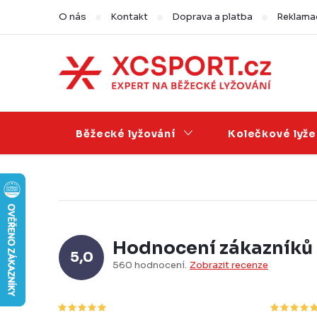
Přejít
O nás
Kontakt
Doprava a platba
Reklamac
na
obsah
Běžecké lyžování
Kolečkové lyže
Hodnocení zákazníků
5,0
560 hodnocení
Zobrazit recenze