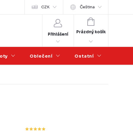
Velkoobchod
CZK
Čeština
NÁKUPNÍ
KOŠÍK
Prázdný košík
Přihlášení
oty
Oblečení
Ostatní
Výprod