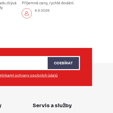
řadu zbývá
Příjemné ceny, rychlé dodání.
dy
6.5.2026
ODEBÍRAT
ínkami ochrany osobních údajů
y
Servis a služby