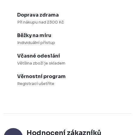
v
ý
Doprava zdrama
p
Při nákupu nad 2300 Kč
i
Běžky na míru
s
Individuální přístup
u
Včasné odeslání
Většina zboží je skladem
Věrnostní program
Registrací ušetříte
Hodnocení zákazníků