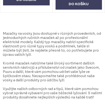
DO KOŠÍKU
O
v
Mazačky na vosky jsou dostupné v různých provedeních, od
l
jednoduchých ručních mazaček až po profesionální
elektrické modely. Každý typ mazačky nabízí specifické
á
vlastnosti pro různé typy vosků a podmínek, takže si
d
můžete být jisti, že najdete přesně to, co potřebujete pro
úpravu vašich lyží.
a
c
Kromě mazaček nabízíme také široký sortiment dalších
servisních nástrojů a příslušenství od značek jako Svecom,
í
Puuru a další, které vám pomohou udržet vaše lyže ve
špičkovém stavu. Nezapomeňte také prohlédnout naše
p
vosky a další produkty pro údržbu lyží.
r
Využijte našich odborných rad a tipů, které vám pomohou
v
vybrat správné vybavení pro vaše běžecké lyžování. S našimi
k
produkty dosáhnete nejlepších výsledků na každé trati!
y