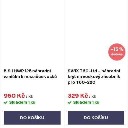
–15 %
389 Kč
B.S.I HWP 125 náhradní
SWIX T60-Lid – náhradní
vanička k mazačce vosků
kryt na voskový zásobník
pro T60-220
950 Kč
329 Kč
/ ks
/ ks
Skladem
1 ks
Skladem
1 ks
DO KOŠÍKU
DO KOŠÍKU