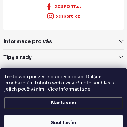
XCSPORT.cz
xcsport_cz
Informace pro vás
Tipy a rady
Servis a služby
Tento web používá soubory cookie. Dalším
procházením tohoto webu vyjadřujete souhlas s
Přijímáme online platby
jejich používáním.. Více informací
zde
.
Nastavení
Copyright 2026
XCSPORT.cz
. Všechna práva vyhrazena.
Souhlasím