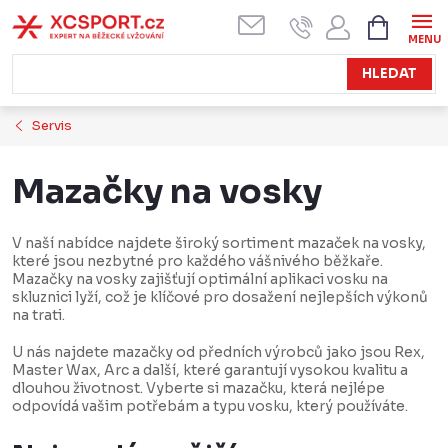
Přejít
NÁKUPN
KOŠÍK
na
obsah
HLEDAT
Servis
Mazačky na vosky
V naší nabídce najdete široký sortiment mazaček na vosky,
které jsou nezbytné pro každého vášnivého běžkaře.
Mazačky na vosky zajišťují optimální aplikaci vosku na
skluznici lyží, což je klíčové pro dosažení nejlepších výkonů
na trati.
U nás najdete mazačky od předních výrobců jako jsou Rex,
Master Wax, Arc a další, které garantují vysokou kvalitu a
dlouhou životnost. Vyberte si mazačku, která nejlépe
odpovídá vašim potřebám a typu vosku, který používáte.