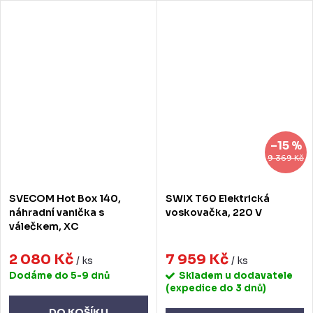
–15 %
9 369 Kč
SVECOM Hot Box 140,
SWIX T60 Elektrická
náhradní vanička s
voskovačka, 220 V
válečkem, XC
2 080 Kč
7 959 Kč
/ ks
/ ks
Dodáme do 5-9 dnů
Skladem u dodavatele
(expedice do 3 dnů)
DO KOŠÍKU