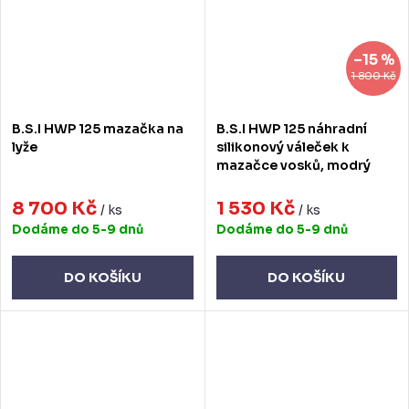
–15 %
1 800 Kč
B.S.I HWP 125 mazačka na
B.S.I HWP 125 náhradní
lyže
silikonový váleček k
mazačce vosků, modrý
8 700 Kč
1 530 Kč
/ ks
/ ks
Dodáme do 5-9 dnů
Dodáme do 5-9 dnů
DO KOŠÍKU
DO KOŠÍKU