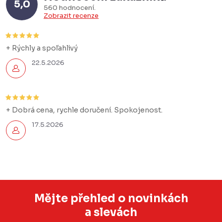
5,0
560 hodnocení
Zobrazit recenze
+ Rýchly a spoľahlivý
22.5.2026
+ Dobrá cena, rychle doručení. Spokojenost.
17.5.2026
Mějte přehled o novinkách
a slevách
Z