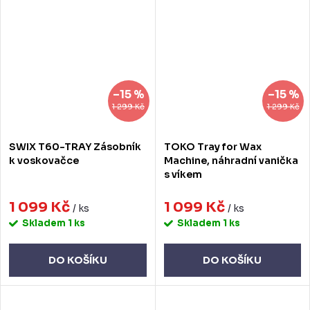
–15 %
–15 %
1 299 Kč
1 299 Kč
SWIX T60-TRAY Zásobník
TOKO Tray for Wax
k voskovačce
Machine, náhradní vanička
s víkem
1 099 Kč
1 099 Kč
/ ks
/ ks
Skladem
1 ks
Skladem
1 ks
DO KOŠÍKU
DO KOŠÍKU