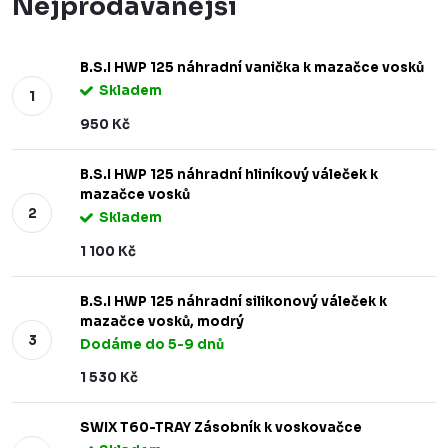
Nejprodávanější
B.S.I HWP 125 náhradní vanička k mazačce vosků
Skladem
950 Kč
B.S.I HWP 125 náhradní hliníkový váleček k
mazačce vosků
Skladem
1 100 Kč
B.S.I HWP 125 náhradní silikonový váleček k
mazačce vosků, modrý
Dodáme do 5-9 dnů
1 530 Kč
SWIX T60-TRAY Zásobník k voskovačce