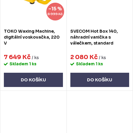
–15 %
8 999 Kč
TOKO Waxing Machine,
SVECOM Hot Box 140,
digitální voskovačka, 220
náhradní vanička s
V
válečkem, standard
7 649 Kč
2 080 Kč
/ ks
/ ks
Skladem
1 ks
Skladem
1 ks
DO KOŠÍKU
DO KOŠÍKU