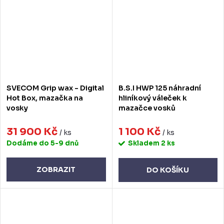
SVECOM Grip wax - Digital
B.S.I HWP 125 náhradní
Hot Box, mazačka na
hliníkový váleček k
vosky
mazačce vosků
31 900 Kč
1 100 Kč
/ ks
/ ks
Dodáme do 5-9 dnů
Skladem
2 ks
ZOBRAZIT
DO KOŠÍKU