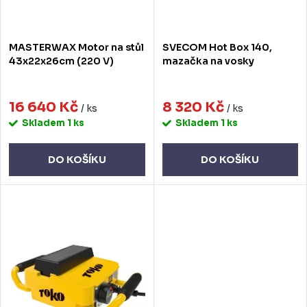
o
r
d
o
MASTERWAX Motor na stůl
SVECOM Hot Box 140,
u
d
43x22x26cm (220 V)
mazačka na vosky
k
u
t
16 640 Kč
8 320 Kč
k
/ ks
/ ks
Skladem
1 ks
Skladem
1 ks
ů
t
ů
DO KOŠÍKU
DO KOŠÍKU