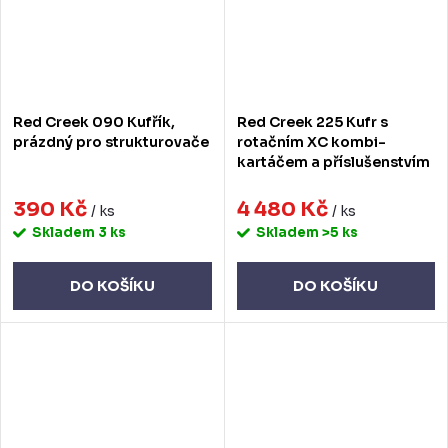
Red Creek 090 Kufřík,
Red Creek 225 Kufr s
prázdný pro strukturovače
rotačním XC kombi-
kartáčem a příslušenstvím
390 Kč
4 480 Kč
/ ks
/ ks
Skladem
3 ks
Skladem
>5 ks
DO KOŠÍKU
DO KOŠÍKU