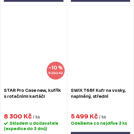
–10 %
9 250 Kč
STAR Pro Case new, kufřík
SWIX T68F Kufr na vosky,
s rotačními kartáči
naplněný, střední
8 300 Kč
5 499 Kč
/ ks
/ ks
Skladem u dodavatele
Odešleme co nejdříve
3 ks
(expedice do 3 dnů)