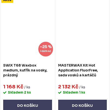
–25 %
1 559 Kč
SWIX T68 Waxbox
MASTERWAX Kit Hot
medium, kufřík na vosky,
Application FluorFree,
prázdný
sada vosků a kartáčů
1 168 Kč
2 132 Kč
/ ks
/ ks
Skladem
2 ks
Skladem
1 ks
DO KOŠÍKU
DO KOŠÍKU