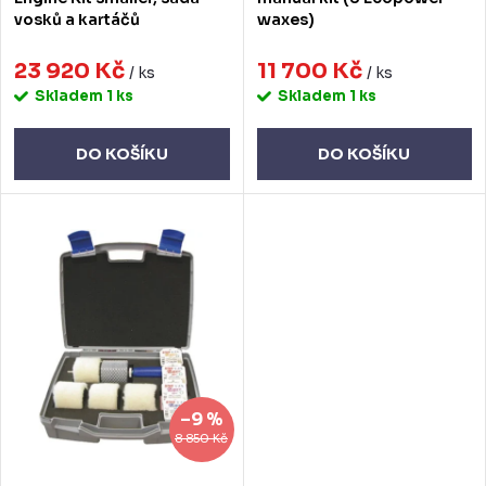
vosků a kartáčů
waxes)
k
u
t
23 920 Kč
11 700 Kč
k
/ ks
/ ks
Skladem
1 ks
Skladem
1 ks
ů
t
ů
DO KOŠÍKU
DO KOŠÍKU
–9 %
8 850 Kč