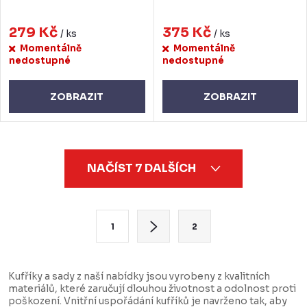
279 Kč
375 Kč
/ ks
/ ks
Momentálně
Momentálně
nedostupné
nedostupné
ZOBRAZIT
ZOBRAZIT
O
NAČÍST 7 DALŠÍCH
v
l
á
S
1
2
d
t
a
r
c
á
Kufříky a sady z naší nabídky jsou vyrobeny z kvalitních
materiálů, které zaručují dlouhou životnost a odolnost proti
í
n
poškození. Vnitřní uspořádání kufříků je navrženo tak, aby