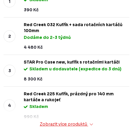
390 Kč
Red Creek 032 Kufřík + sada rotačních kartáčů
100mm
Dodáme do 2-3 týdnů
4 480 Kč
STAR Pro Case new, kufřík s rotačními kartáči
Skladem u dodavatele (expedice do 3 dnů)
8 300 Kč
Red Creek 225 Kufřík, prázdný pro 140 mm
kartáče a rukojeť
Skladem
990 Kč
Zobrazit více produktů