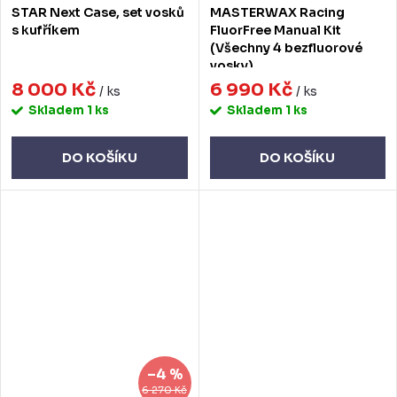
STAR Next Case, set vosků
MASTERWAX Racing
s kufříkem
FluorFree Manual Kit
(Všechny 4 bezfluorové
vosky)
8 000 Kč
6 990 Kč
/ ks
/ ks
Skladem
1 ks
Skladem
1 ks
DO KOŠÍKU
DO KOŠÍKU
–4 %
6 270 Kč