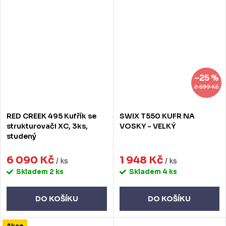
–25 %
2 599 Kč
RED CREEK 495 Kufřík se
SWIX T550 KUFR NA
strukturovači XC, 3ks,
VOSKY - VELKÝ
studený
6 090 Kč
1 948 Kč
/ ks
/ ks
Skladem
2 ks
Skladem
4 ks
DO KOŠÍKU
DO KOŠÍKU
Akce