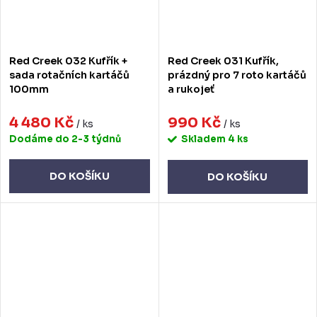
Red Creek 032 Kufřík +
Red Creek 031 Kufřík,
sada rotačních kartáčů
prázdný pro 7 roto kartáčů
100mm
a rukojeť
4 480 Kč
990 Kč
/ ks
/ ks
Dodáme do 2-3 týdnů
Skladem
4 ks
DO KOŠÍKU
DO KOŠÍKU