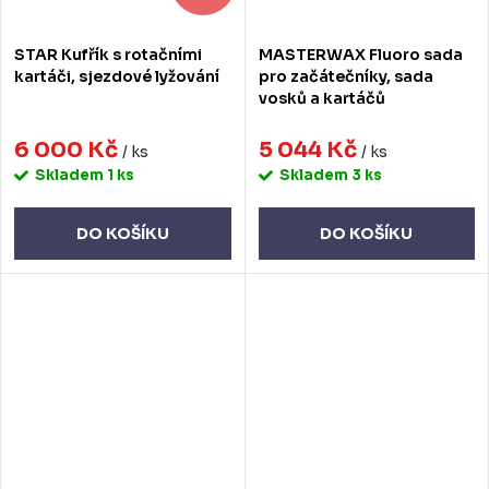
STAR Kufřík s rotačními
MASTERWAX Fluoro sada
kartáči, sjezdové lyžování
pro začátečníky, sada
vosků a kartáčů
6 000 Kč
5 044 Kč
/ ks
/ ks
Skladem
1 ks
Skladem
3 ks
DO KOŠÍKU
DO KOŠÍKU