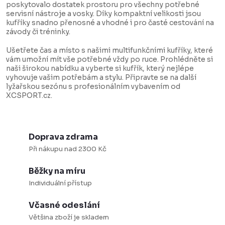
p
k
poskytovalo dostatek prostoru pro všechny potřebné
servisní nástroje a vosky. Díky kompaktní velikosti jsou
r
o
kufříky snadno přenosné a vhodné i pro časté cestování na
v
v
závody či tréninky.
k
á
Ušetřete čas a místo s našimi multifunkčními kufříky, které
y
n
vám umožní mít vše potřebné vždy po ruce. Prohlédněte si
naši širokou nabídku a vyberte si kufřík, který nejlépe
v
í
vyhovuje vašim potřebám a stylu. Připravte se na další
ý
lyžařskou sezónu s profesionálním vybavením od
XCSPORT.cz.
p
i
s
Doprava zdrama
u
Při nákupu nad 2300 Kč
Běžky na míru
Individuální přístup
Včasné odeslání
Většina zboží je skladem