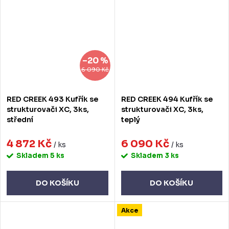
–20 %
6 090 Kč
RED CREEK 493 Kufřík se
RED CREEK 494 Kufřík se
strukturovači XC, 3ks,
strukturovači XC, 3ks,
střední
teplý
4 872 Kč
6 090 Kč
/ ks
/ ks
Skladem
5 ks
Skladem
3 ks
DO KOŠÍKU
DO KOŠÍKU
Akce