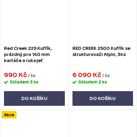
Red Creek 225 Kufřík,
RED CREEK 2500 Kufřík se
prázdný pro 140 mm
strukturovači Alpin, 3ks
kartáče a rukojeť
990 Kč
6 090 Kč
/ ks
/ ks
Skladem
3 ks
Skladem
2 ks
DO KOŠÍKU
DO KOŠÍKU
Akce