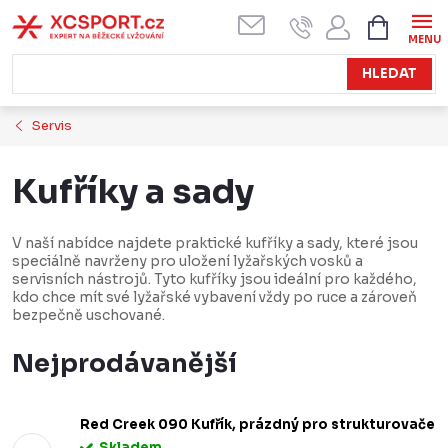
Přejít
NÁKUPN
KOŠÍK
na
obsah
HLEDAT
Servis
Kufříky a sady
V naší nabídce najdete praktické kufříky a sady, které jsou
speciálně navrženy pro uložení lyžařských vosků a
servisních nástrojů. Tyto kufříky jsou ideální pro každého,
kdo chce mít své lyžařské vybavení vždy po ruce a zároveň
bezpečně uschované.
Nejprodávanější
Red Creek 090 Kufřík, prázdný pro strukturovače
Skladem