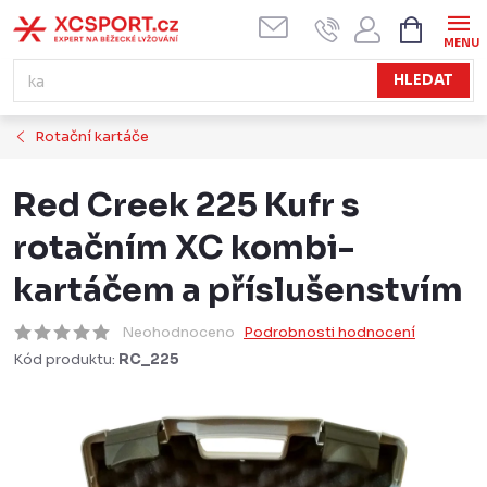
Přejít
NÁKUPN
KOŠÍK
na
obsah
HLEDAT
Rotační kartáče
Red Creek 225 Kufr s
rotačním XC kombi-
kartáčem a příslušenstvím
Neohodnoceno
Podrobnosti hodnocení
Kód produktu:
RC_225