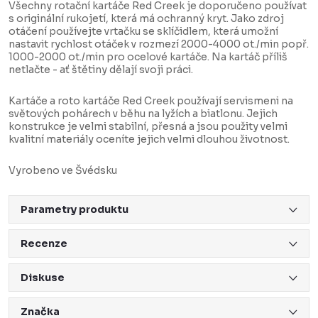
Všechny rotační kartáče Red Creek je doporučeno používat
s originální rukojetí, která má ochranný kryt. Jako zdroj
otáčení používejte vrtačku se sklíčidlem, která umožní
nastavit rychlost otáček v rozmezí 2000-4000 ot./min popř.
1000-2000 ot./min pro ocelové kartáče. Na kartáč příliš
netlačte - ať štětiny dělají svoji práci.
Kartáče a roto kartáče Red Creek používají servismeni na
světových pohárech v běhu na lyžích a biatlonu. Jejich
konstrukce je velmi stabilní, přesná a jsou použity velmi
kvalitní materiály oceníte jejich velmi dlouhou životnost.
Vyrobeno ve Švédsku
Parametry produktu
Recenze
Diskuse
Značka