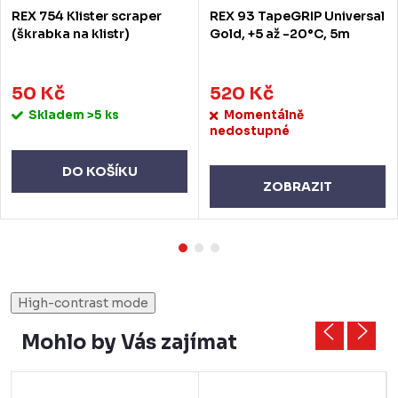
REX 754 Klister scraper
REX 93 TapeGRIP Universal
(škrabka na klistr)
Gold, +5 až -20°C, 5m
50 Kč
520 Kč
Skladem
>5 ks
Momentálně
nedostupné
DO KOŠÍKU
ZOBRAZIT
High-contrast mode
Mohlo by Vás zajímat