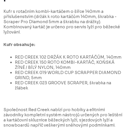
Kufr s rotačním kombi-kartáčem o šířce 140mm a
příslušenstvím (držák k roto kartáčům 140mm, škrabka -
Scraper Pro Diamond 5mm a škrabku na drážky).
Kombinovaný kartáč je určeno pro servis lyží pro běžecké
lyžování.
Kufr obsahuje:
RED CREEK 102 DRŽÁK K ROTO KARTÁČŮM, 140mm
RED CREEK 150 ROTO KOMBI-KARTÁČ, KOŇSKÁ
ŽÍNĚ / BÍLÝ NYLON, 140mm
RED CREEK 019 WORLD CUP SCRAPPER DIAMOND
GRIND, 5mm
RED CREEK 023 GROOVE SCRAPER, škrabka na
žlábek
Společnost Red Creek nabízí pro hobíky a elitními
závodníky kompletní systém nástrojů určených pro leštění
a kartáčovní skluznice běžeckých lyží, sjezdových lyží a
snowboardů napříč veškerými sněhovými podmínkami.