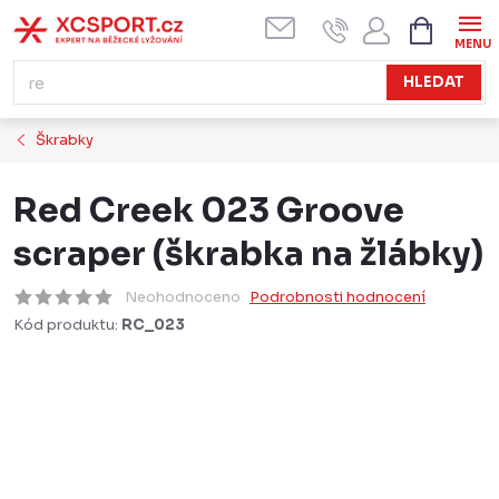
Přejít
NÁKUPN
KOŠÍK
na
obsah
HLEDAT
Škrabky
Red Creek 023 Groove
scraper (škrabka na žlábky)
Neohodnoceno
Podrobnosti hodnocení
Kód produktu:
RC_023