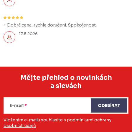
+ Dobrá cena, rychle doručení. Spokojenost.
17.5.2026
Mějte přehled o novinkách
a slevách
Z
á
E-mail
ODEBÍRAT
p
a
Vložením e-mailu souhlasíte s
podmínkami ochrany
osobních údajů
t