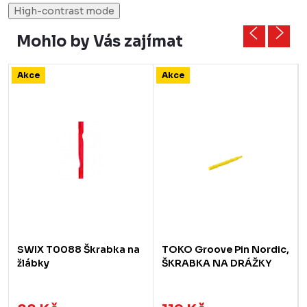
High-contrast mode
Mohlo by Vás zajímat
Akce
Akce
SWIX T0088 Škrabka na
TOKO Groove Pin Nordic,
žlábky
ŠKRABKA NA DRÁŽKY