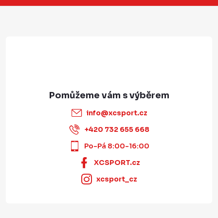
í
info
@
xcsport.cz
+420 732 655 668
Po-Pá 8:00-16:00
XCSPORT.cz
xcsport_cz