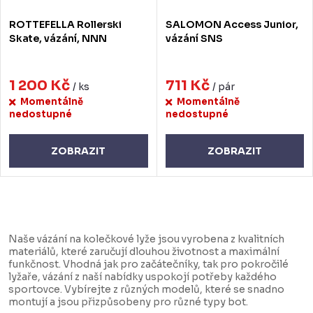
ROTTEFELLA Rollerski
SALOMON Access Junior,
Skate, vázání, NNN
vázání SNS
1 200 Kč
711 Kč
/ ks
/ pár
Momentálně
Momentálně
nedostupné
nedostupné
ZOBRAZIT
ZOBRAZIT
O
v
Naše vázání na kolečkové lyže jsou vyrobena z kvalitních
l
materiálů, které zaručují dlouhou životnost a maximální
funkčnost. Vhodná jak pro začátečníky, tak pro pokročilé
á
lyžaře, vázání z naší nabídky uspokojí potřeby každého
d
sportovce. Vybírejte z různých modelů, které se snadno
montují a jsou přizpůsobeny pro různé typy bot.
a