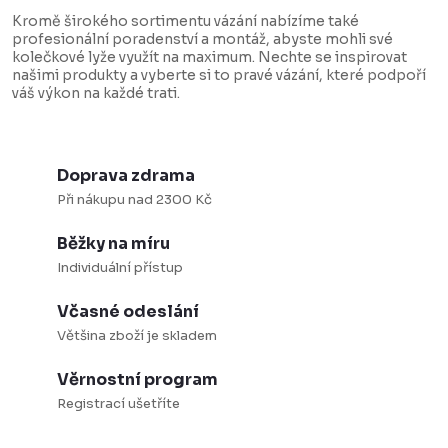
c
Kromě širokého sortimentu vázání nabízíme také
profesionální poradenství a montáž, abyste mohli své
í
kolečkové lyže využít na maximum. Nechte se inspirovat
našimi produkty a vyberte si to pravé vázání, které podpoří
p
váš výkon na každé trati.
r
v
k
Doprava zdrama
y
Při nákupu nad 2300 Kč
v
Běžky na míru
ý
Individuální přístup
p
i
Včasné odeslání
s
Většina zboží je skladem
u
Věrnostní program
Registrací ušetříte