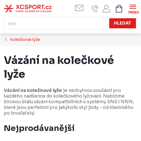
Přejít
NÁKUPN
KOŠÍK
na
obsah
HLEDAT
Kolečkové lyže
Vázání na kolečkové
lyže
Vázání na kolečkové lyže
je nezbytnou součástí pro
každého nadšence do kolečkového lyžování. Nabízíme
širokou škálu vázání kompatibilních s systémy SNS i NNN,
které jsou perfektní pro jakýkoliv styl jízdy - od klasického
po bruslařský.
Nejprodávanější