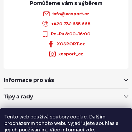
info
@
xcsport.cz
+420 732 655 668
Po-Pá 8:00-16:00
XCSPORT.cz
xcsport_cz
Informace pro vás
Tipy a rady
Servis a služby
Tento web používá soubory cookie. Dalším
procházením tohoto webu vyjadřujete souhlas s
Přijímáme online platby
jejich používáním.. Více informací
zde
.