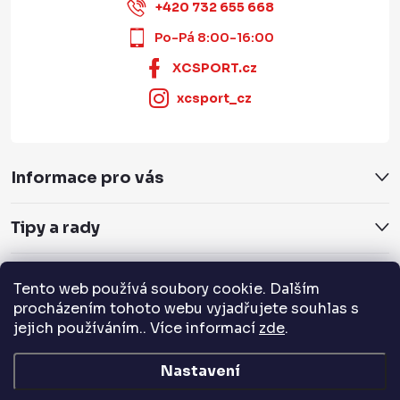
+420 732 655 668
Po-Pá 8:00-16:00
XCSPORT.cz
xcsport_cz
Informace pro vás
Tipy a rady
Servis a služby
Tento web používá soubory cookie. Dalším
procházením tohoto webu vyjadřujete souhlas s
jejich používáním.. Více informací
zde
.
Přijímáme online platby
Nastavení