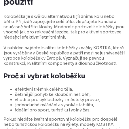
d
použití
a
c
Koloběžka je skvělou alternativou k jízdnímu kolu nebo
běhu. Při jízdě zapojujete celé tělo, zlepšujete kondici a
í
současně šetříte klouby. Moderní sportovní koloběžky jsou
p
vhodné jak pro rekreační jezdce, tak pro aktivní sportovce
hledající efektivní letní trénink.
r
v
V nabídce najdete kvalitní koloběžky značky KOSTKA, které
jsou vyráběny v České republice a patří mezi nejuznávanější
k
výrobce koloběžek v Evropě. Vyznačují se pevnou
konstrukcí, kvalitními komponenty a dlouhou životností.
y
v
Proč si vybrat koloběžku
ý
p
efektivní trénink celého těla,
šetrnější pohyb ke kloubům než běh,
i
vhodné pro cyklostezky i městský provoz,
s
jednoduché ovládání a vysoká stabilita,
ideální pro sport, turistiku i volný čas.
u
Pokud hledáte kvalitní sportovní koloběžku pro dospělé
nebo turistickou koloběžku na výlety, modely KOSTKA