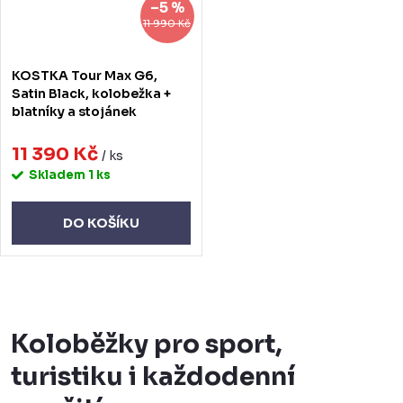
–5 %
o
r
11 990 Kč
d
o
KOSTKA Tour Max G6,
u
d
Satin Black, kolobežka +
blatníky a stojánek
k
u
t
11 390 Kč
k
/ ks
Skladem
1 ks
ů
t
ů
DO KOŠÍKU
O
v
Koloběžky pro sport,
l
turistiku i každodenní
á