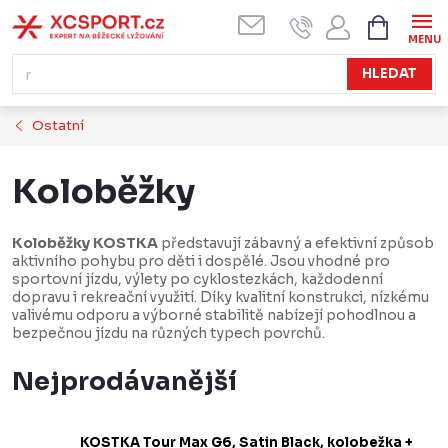
Přejít
NÁKUPN
KOŠÍK
na
obsah
HLEDAT
Ostatní
Koloběžky
Koloběžky KOSTKA
představují zábavný a efektivní způsob
aktivního pohybu pro děti i dospělé. Jsou vhodné pro
sportovní jízdu, výlety po cyklostezkách, každodenní
dopravu i rekreační využití. Díky kvalitní konstrukci, nízkému
valivému odporu a výborné stabilitě nabízejí pohodlnou a
bezpečnou jízdu na různých typech povrchů.
Nejprodávanější
KOSTKA Tour Max G6, Satin Black, kolobežka +