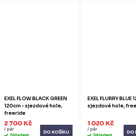
EXEL FLOW BLACK GREEN
EXEL FLURRY BLUE 
120cm - sjezdové hole,
sjezdové hole, fre
freeride
2 700 Kč
1 020 Kč
/ pár
/ pár
DO KOŠÍKU
DO 
Skladem
Skladem