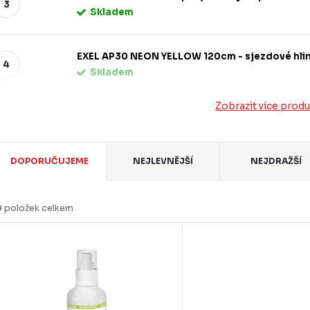
Skladem
EXEL AP30 NEON YELLOW 120cm - sjezdové hlin
Skladem
Zobrazit více prod
Ř
DOPORUČUJEME
NEJLEVNĚJŠÍ
NEJDRAŽŠÍ
a
z
9
položek celkem
e
V
n
ý
p
p