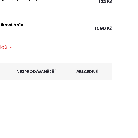
122 Kč
íkové hole
1 590 Kč
uktů
NEJPRODÁVANĚJŠÍ
ABECEDNĚ