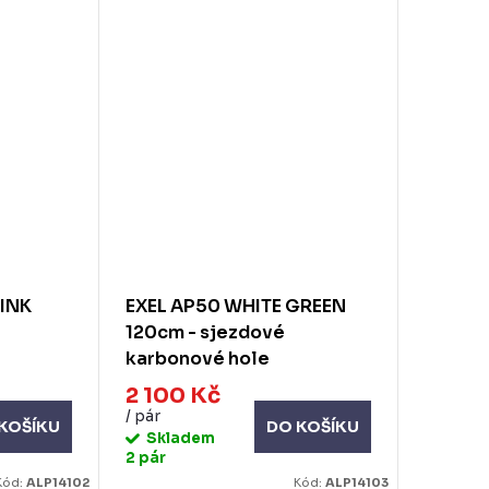
PINK
EXEL AP50 WHITE GREEN
120cm - sjezdové
karbonové hole
2 100 Kč
/ pár
KOŠÍKU
DO KOŠÍKU
Skladem
2 pár
Kód:
ALP14102
Kód:
ALP14103