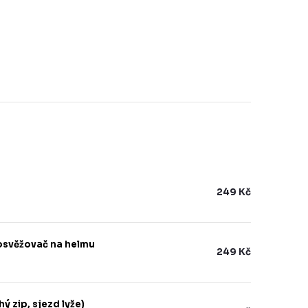
249 Kč
osvěžovač na helmu
249 Kč
ý zip, sjezd lyže)