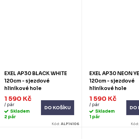
EXEL AP30 BLACK WHITE
EXEL AP30 NEON 
120cm - sjezdové
120cm - sjezdové
hliníkové hole
hliníkové hole
1 590 Kč
1 590 Kč
/ pár
/ pár
DO KOŠÍKU
DO 
Skladem
Skladem
2 pár
1 pár
Kód:
ALP14106
Kód