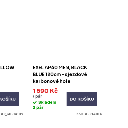
YELLOW
EXEL AP40 MEN, BLACK
BLUE 120cm - sjezdové
karbonové hole
1 590 Kč
/ pár
KOŠÍKU
DO KOŠÍKU
Skladem
2 pár
:
AP_30-14107
Kód:
ALP14104