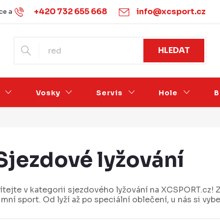
+420 732 655 668
info@xcsport.cz
e a vrácení
Obchodní podmínky
Ochrana osobních údajů
HLEDAT
Vosky
Servis
Hole
B
Sjezdové lyžování
ítejte v kategorii sjezdového lyžování na XCSPORT.cz! 
imní sport. Od lyží až po speciální oblečení, u nás si vy