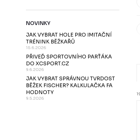
NOVINKY
JAK VYBRAT HOLE PRO IMITAČNÍ
TRÉNINK BĚŽKAŘŮ
15.6.2026
PŘIVEĎ SPORTOVNÍHO PARŤÁKA
DO XCSPORT.CZ
9.6.2026
JAK VYBRAT SPRÁVNOU TVRDOST
BĚŽEK FISCHER? KALKULAČKA FA
HODNOTY
1
9.5.2026
í
i