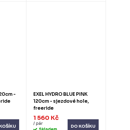
120cm -
EXEL HYDRO BLUE PINK
eride
120cm - sjezdové hole,
freeride
1 560 Kč
/ pár
KOŠÍKU
DO KOŠÍKU
Skladem