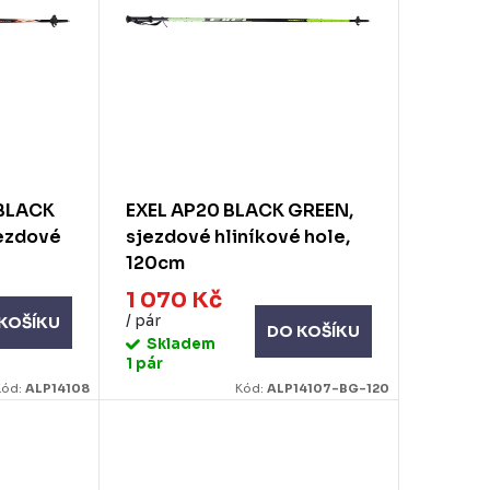
 BLACK
EXEL AP20 BLACK GREEN,
ezdové
sjezdové hliníkové hole,
120cm
1 070 Kč
/ pár
KOŠÍKU
DO KOŠÍKU
Skladem
1 pár
Kód:
ALP14108
Kód:
ALP14107-BG-120