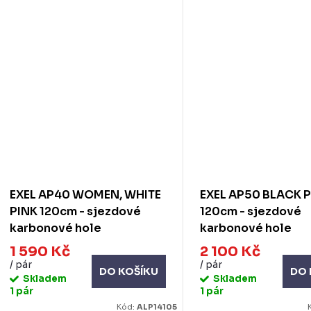
EXEL AP40 WOMEN, WHITE
EXEL AP50 BLACK 
PINK 120cm - sjezdové
120cm - sjezdové
karbonové hole
karbonové hole
1 590 Kč
2 100 Kč
/ pár
/ pár
DO KOŠÍKU
DO 
Skladem
Skladem
1 pár
1 pár
Kód:
ALP14105