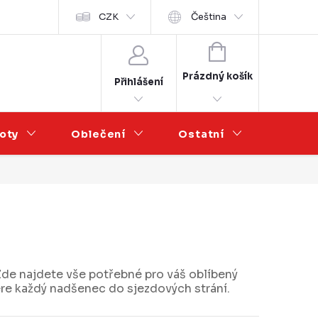
Velkoobchod
CZK
Čeština
NÁKUPNÍ
KOŠÍK
Prázdný košík
Přihlášení
oty
Oblečení
Ostatní
Výprod
Zde najdete vše potřebné pro váš oblíbený
bere každý nadšenec do sjezdových strání.