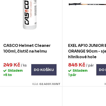
s
o
p
d
u
o
k
d
CASCO Helmet Cleaner
EXEL AP10 JUNIOR
u
100ml, čistič na helmu
ORANGE 90cm - sj
ů
hliníkové hole
k
249 Kč
845 Kč
/ ks
/ pár
DO KOŠÍKU
DO 
Skladem
Skladem
ů
>5 ks
1 pár
Kód:
02.4001.10INT