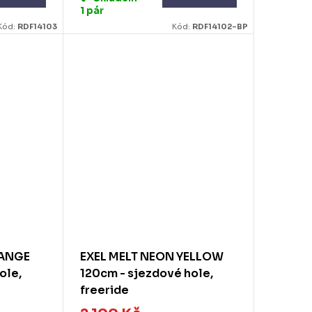
1 pár
Kód:
RDF14103
Kód:
RDF14102-BP
RANGE
EXEL MELT NEON YELLOW
ole,
120cm - sjezdové hole,
freeride