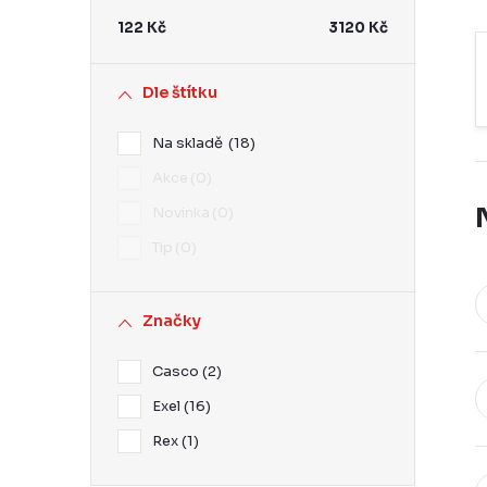
r
122
Kč
3120
Kč
a
n
Dle štítku
n
Na skladě
18
í
Akce
0
p
Novinka
0
a
Tip
0
n
e
Značky
l
Casco
2
Exel
16
Rex
1