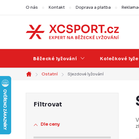
Přejít
O nás
Kontakt
Doprava a platba
Reklamac
na
obsah
Běžecké lyžování
Kolečkové lyže
Ostatní
Sjezdové lyžování
Domů
P
o
s
V
Dle ceny
z
t