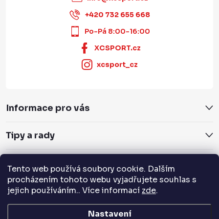
+420 732 655 668
Po-Pá 8:00-16:00
XCSPORT.cz
xcsport_cz
Informace pro vás
Tipy a rady
Servis a služby
Tento web používá soubory cookie. Dalším
procházením tohoto webu vyjadřujete souhlas s
jejich používáním.. Více informací
zde
.
Přijímáme online platby
Nastavení