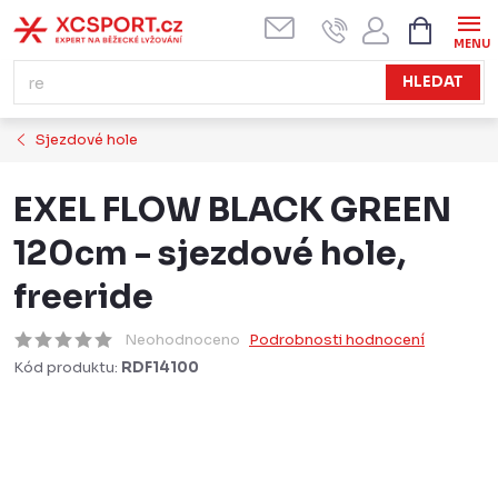
Přejít
NÁKUPN
KOŠÍK
na
obsah
HLEDAT
Sjezdové hole
EXEL FLOW BLACK GREEN
120cm - sjezdové hole,
freeride
Neohodnoceno
Podrobnosti hodnocení
Kód produktu:
RDF14100