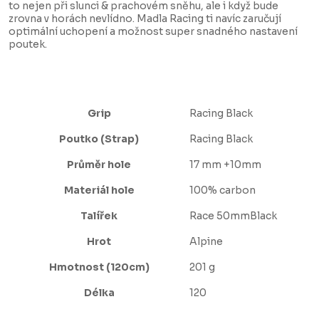
to nejen při slunci & prachovém sněhu, ale i když bude
zrovna v horách nevlídno. Madla Racing ti navíc zaručují
optimální uchopení a možnost super snadného nastavení
poutek.
Grip
Racing Black
Poutko (Strap)
Racing Black
Průměr hole
17 mm +10mm
Materiál hole
100% carbon
Talířek
Race 50mmBlack
Hrot
Alpine
Hmotnost (120cm)
201 g
Délka
120