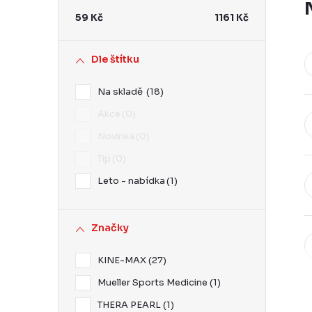
r
59
Kč
1161
Kč
a
n
Dle štítku
n
Na skladě
18
í
Akce
0
p
Novinka
0
a
Tip
0
n
Leto - nabídka
1
e
l
Značky
KINE-MAX
27
Mueller Sports Medicine
1
THERA PEARL
1