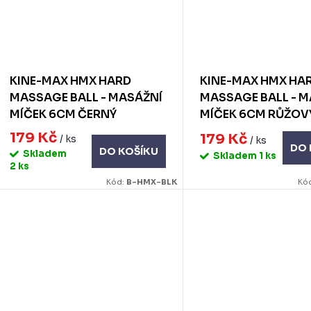
KINE-MAX HMX HARD
KINE-MAX HMX HA
MASSAGE BALL - MASÁŽNÍ
MASSAGE BALL - 
MÍČEK 6CM ČERNÝ
MÍČEK 6CM RŮŽOV
179 Kč
179 Kč
/ ks
/ ks
DO 
DO KOŠÍKU
Skladem
Skladem
1 ks
2 ks
Kód:
B-HMX-BLK
Kó