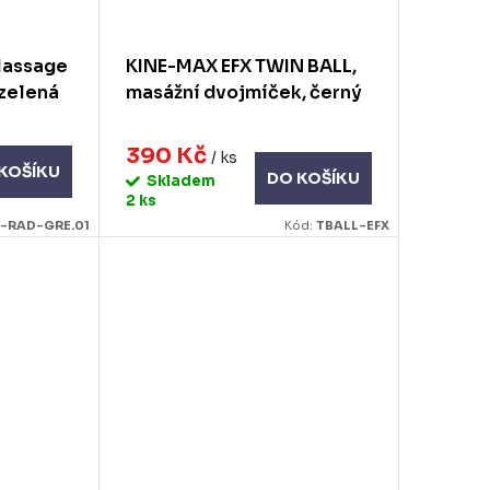
Massage
KINE-MAX EFX TWIN BALL,
 zelená
masážní dvojmíček, černý
390 Kč
/ ks
KOŠÍKU
DO KOŠÍKU
Skladem
2 ks
-RAD-GRE.01
Kód:
TBALL-EFX