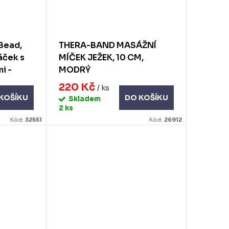
 Bead,
THERA-BAND MASÁŽNÍ
sáček s
MÍČEK JEŽEK, 10 CM,
i -
MODRÝ
220 Kč
/ ks
KOŠÍKU
DO KOŠÍKU
Skladem
2 ks
Kód:
32551
Kód:
26912