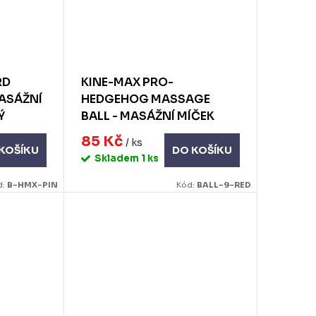
RD
KINE-MAX PRO-
MASÁŽNÍ
HEDGEHOG MASSAGE
Ý
BALL - MASÁŽNÍ MÍČEK
JEŽEK 9CM - ČERVENÝ
85 Kč
/ ks
KOŠÍKU
DO KOŠÍKU
Skladem
1 ks
d:
B-HMX-PIN
Kód:
BALL-9-RED