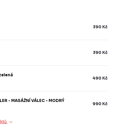
390 Kč
390 Kč
zelená
490 Kč
ER - MASÁŽNÍ VÁLEC - MODRÝ
990 Kč
uktů