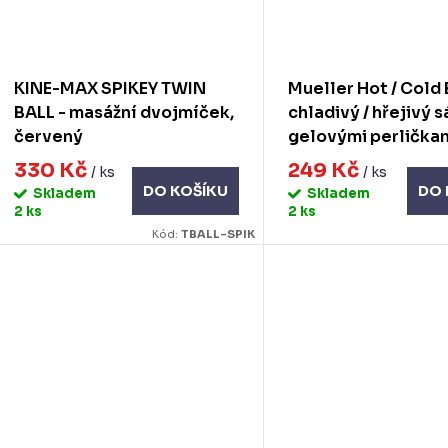
KINE-MAX SPIKEY TWIN
Mueller Hot / Cold
BALL - masážní dvojmíček,
chladivý / hřejivý 
červený
gelovými perličkam
modrý
330 Kč
249 Kč
/ ks
/ ks
DO KOŠÍKU
DO 
Skladem
Skladem
2 ks
2 ks
Kód:
TBALL-SPIK