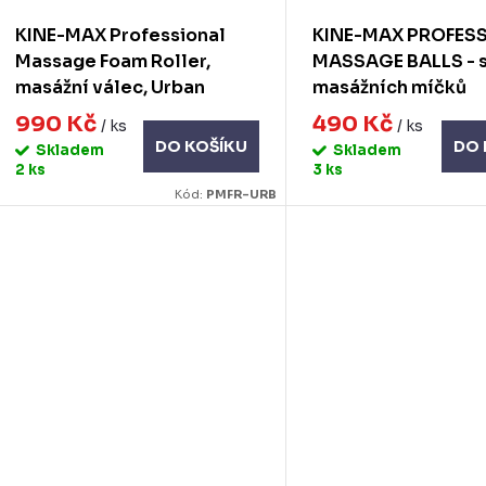
KINE-MAX Professional
KINE-MAX PROFES
Massage Foam Roller,
MASSAGE BALLS - 
masážní válec, Urban
masážních míčků
990 Kč
490 Kč
/ ks
/ ks
DO KOŠÍKU
DO 
Skladem
Skladem
2 ks
3 ks
Kód:
PMFR-URB