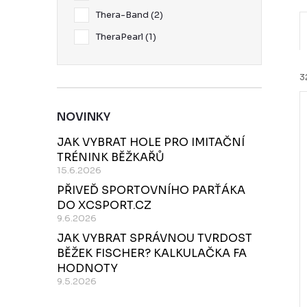
Thera-Band
2
TheraPearl
1
3
NOVINKY
í
JAK VYBRAT HOLE PRO IMITAČNÍ
TRÉNINK BĚŽKAŘŮ
15.6.2026
i
PŘIVEĎ SPORTOVNÍHO PARŤÁKA
r
DO XCSPORT.CZ
9.6.2026
JAK VYBRAT SPRÁVNOU TVRDOST
r
BĚŽEK FISCHER? KALKULAČKA FA
HODNOTY
9.5.2026