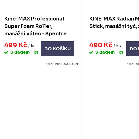
Kine-MAX Professional
KINE-MAX Radian 
Super Foam Roller,
Stick, masážní tyč,
masážní válec - Spectre
499 Kč
490 Kč
/ ks
/ ks
DO KOŠÍKU
DO 
Skladem
1 ks
Skladem
1 ks
Kód:
PMFR30-SPE
Kód:
M