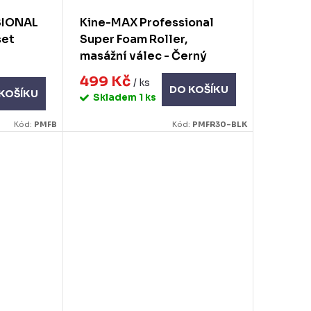
SIONAL
Kine-MAX Professional
set
Super Foam Roller,
masážní válec - Černý
499 Kč
/ ks
DO KOŠÍKU
KOŠÍKU
Skladem
1 ks
Kód:
PMFB
Kód:
PMFR30-BLK