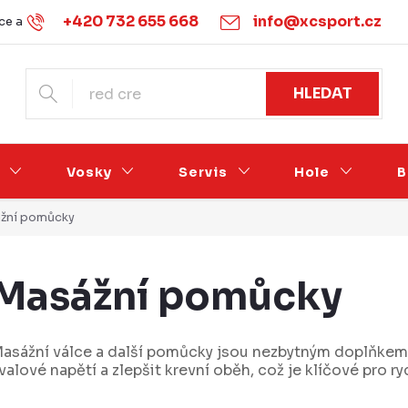
+420 732 655 668
info@xcsport.cz
e a vrácení
Obchodní podmínky
Ochrana osobních údajů
HLEDAT
Vosky
Servis
Hole
B
žní pomůcky
Masážní pomůcky
asážní válce a další pomůcky jsou nezbytným doplňkem
valové napětí a zlepšit krevní oběh, což je klíčové pro ry