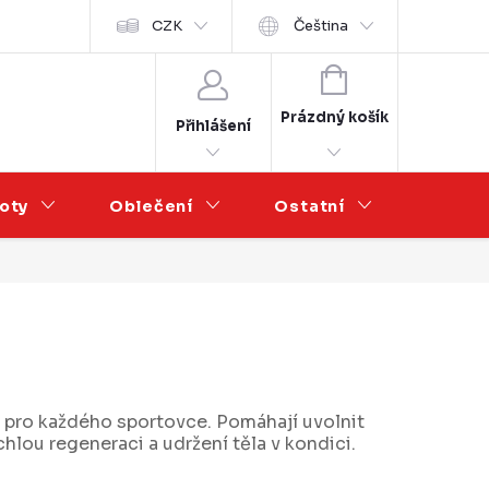
Velkoobchod
CZK
Čeština
NÁKUPNÍ
KOŠÍK
Prázdný košík
Přihlášení
oty
Oblečení
Ostatní
Výprod
 pro každého sportovce. Pomáhají uvolnit
chlou regeneraci a udržení těla v kondici.