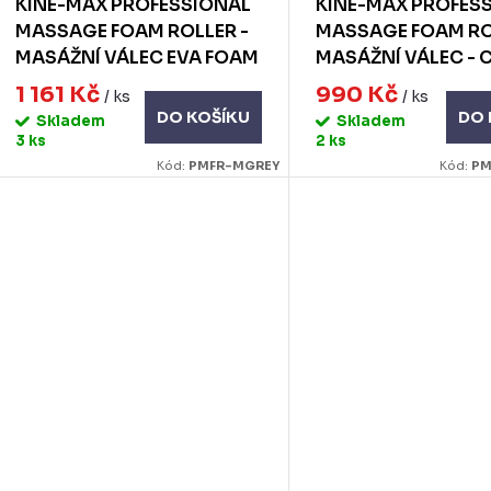
KINE-MAX PROFESSIONAL
KINE-MAX PROFES
u
MASSAGE FOAM ROLLER -
MASSAGE FOAM RO
ů
MASÁŽNÍ VÁLEC EVA FOAM
MASÁŽNÍ VÁLEC - 
k
90CM - ŠEDÝ
1 161 Kč
990 Kč
/ ks
/ ks
DO KOŠÍKU
DO 
Skladem
Skladem
ů
3 ks
2 ks
Kód:
PMFR-MGREY
Kód:
PM