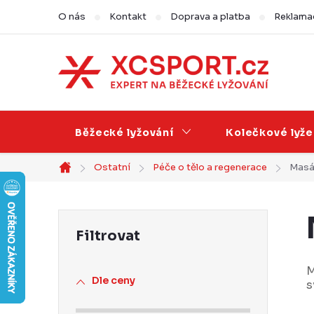
Přejít
O nás
Kontakt
Doprava a platba
Reklamac
na
obsah
Běžecké lyžování
Kolečkové lyže
Ostatní
Péče o tělo a regenerace
Masá
Domů
P
o
s
M
Dle ceny
s
t