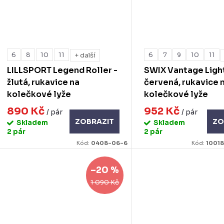
6
8
10
11
6
7
9
10
11
+ další
LILLSPORT Legend Roller -
SWIX Vantage Light
žlutá, rukavice na
červená, rukavice 
kolečkové lyže
kolečkové lyže
890 Kč
952 Kč
/ pár
/ pár
ZOBRAZIT
ZO
Skladem
Skladem
2 pár
2 pár
Kód:
0408-06-6
Kód:
1001
–20 %
1 090 Kč