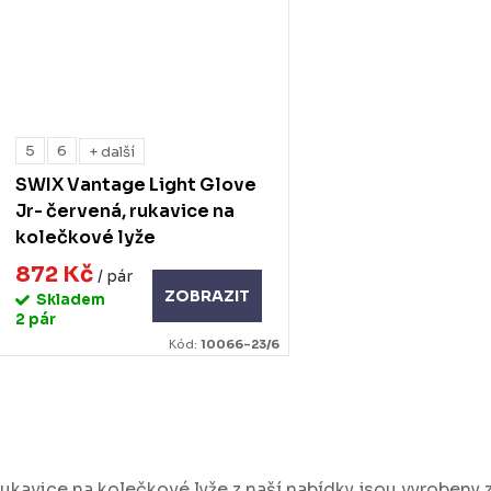
5
6
+ další
SWIX Vantage Light Glove
Jr- červená, rukavice na
kolečkové lyže
872 Kč
/ pár
ZOBRAZIT
Skladem
2 pár
Kód:
10066-23/6
O
v
ukavice na kolečkové lyže z naší nabídky jsou vyrobeny z