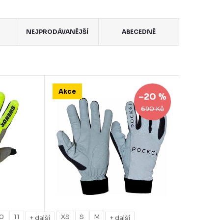
NEJPRODÁVANĚJŠÍ
ABECEDNĚ
Akce
–20 %
690 Kč
10
11
XS
S
M
+ další
+ další