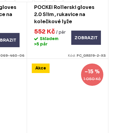
gloves
POCKEI Rollerski gloves
ce na
2.0 Slim , rukavice na
kolečkové lyže
552 Kč
/ pár
ZOBRAZIT
Skladem
BRAZIT
>5 pár
:
069-460-06
Kód:
PC_GRS19-2-XS
Akce
–15 %
1 050 Kč