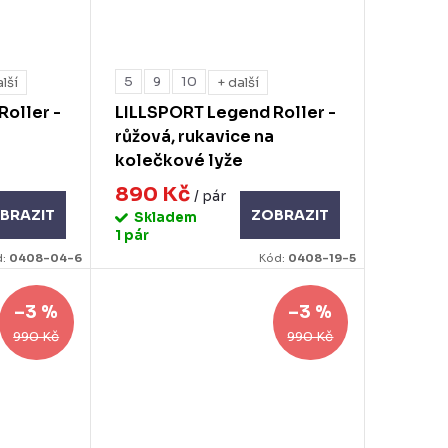
5
9
10
alší
+ další
oller -
LILLSPORT Legend Roller -
růžová, rukavice na
kolečkové lyže
890 Kč
/ pár
BRAZIT
ZOBRAZIT
Skladem
1 pár
d:
0408-04-6
Kód:
0408-19-5
–3 %
–3 %
990 Kč
990 Kč