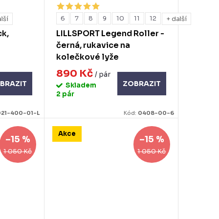
6
7
8
9
10
11
12
lší
+ další
ck,
LILLSPORT Legend Roller -
černá, rukavice na
kolečkové lyže
890 Kč
/ pár
BRAZIT
ZOBRAZIT
Skladem
2 pár
21-400-01-L
Kód:
0408-00-6
Akce
–15 %
–15 %
1 050 Kč
1 050 Kč