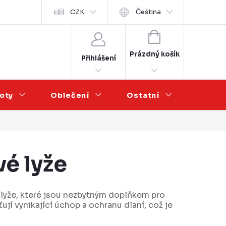
Velkoobchod
CZK
Čeština
NÁKUPNÍ
KOŠÍK
Prázdný košík
Přihlášení
oty
Oblečení
Ostatní
Výprod
é lyže
 lyže, které jsou nezbytným doplňkem pro
jí vynikající úchop a ochranu dlaní, což je