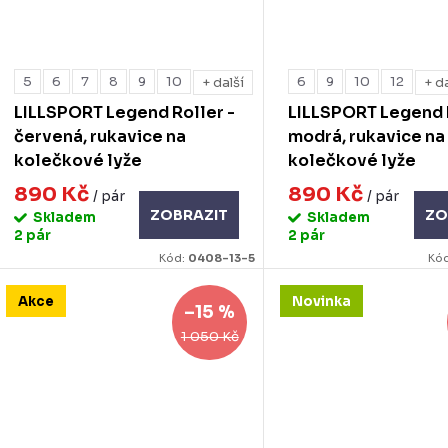
5
6
7
8
9
10
6
9
10
12
+ další
+ d
LILLSPORT Legend Roller -
LILLSPORT Legend R
červená, rukavice na
modrá, rukavice na
kolečkové lyže
kolečkové lyže
890 Kč
890 Kč
/ pár
/ pár
ZOBRAZIT
ZO
Skladem
Skladem
2 pár
2 pár
Kód:
0408-13-5
Kó
Akce
Novinka
–15 %
1 050 Kč