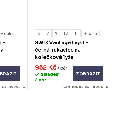
6
7
9
10
11
+ další
+ další
 -
SWIX Vantage Light -
na
černá, rukavice na
kolečkové lyže
952 Kč
/ pár
BRAZIT
ZOBRAZIT
Skladem
2 pár
8-23-99992-6
Kód:
10018-23-10000-6