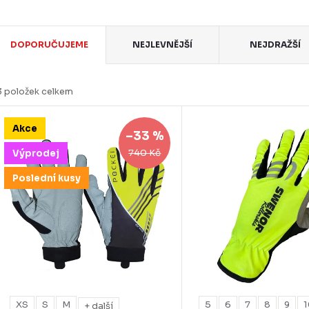
Ř
DOPORUČUJEME
NEJLEVNĚJŠÍ
NEJDRAŽŠÍ
a
z
3
položek celkem
e
V
Akce
n
–33 %
ý
740 Kč
Výprodej
p
Poslední kusy
p
s
o
p
d
u
o
XS
S
M
5
6
7
8
9
+ další