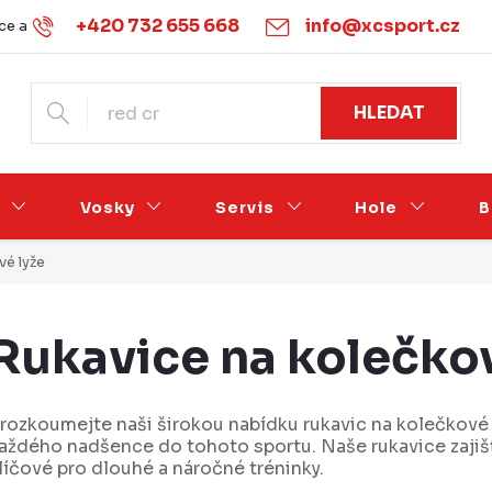
+420 732 655 668
info@xcsport.cz
e a vrácení
Obchodní podmínky
Ochrana osobních údajů
HLEDAT
Vosky
Servis
Hole
B
vé lyže
Rukavice na kolečkov
rozkoumejte naši širokou nabídku rukavic na kolečkové
aždého nadšence do tohoto sportu. Naše rukavice zajišťu
líčové pro dlouhé a náročné tréninky.