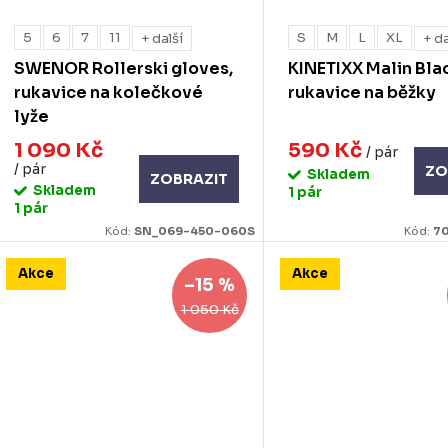
5
6
7
11
S
M
L
XL
+ další
+ da
SWENOR Rollerski gloves,
KINETIXX Malin Bla
rukavice na kolečkové
rukavice na běžky
lyže
1 090 Kč
590 Kč
/ pár
/ pár
ZO
Skladem
ZOBRAZIT
Skladem
1 pár
1 pár
Kód:
SN_069-450-060S
Kód:
70
Akce
Akce
–15 %
1 050 Kč