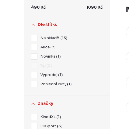
r
490
Kč
1090
Kč
a
n
Dle štítku
n
Na skladě
13
í
Akce
7
p
Novinka
1
a
Tip
0
n
Výprodej
1
e
Poslední kusy
1
l
Značky
KinetiXx
1
LillSport
5