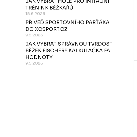
JAK VYBRAT HOLE PRO IMITAČNÍ
TRÉNINK BĚŽKAŘŮ
t
15.6.2026
PŘIVEĎ SPORTOVNÍHO PARŤÁKA
DO XCSPORT.CZ
t
9.6.2026
JAK VYBRAT SPRÁVNOU TVRDOST
BĚŽEK FISCHER? KALKULAČKA FA
HODNOTY
9.5.2026