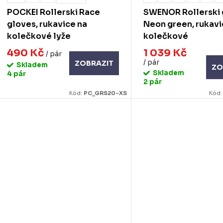
k
d
POCKEI Rollerski Race
SWENOR Rollerski 
u
gloves, rukavice na
Neon green, rukavi
ů
kolečkové lyže
kolečkové
k
490 Kč
1 039 Kč
/ pár
/ pár
ZOBRAZIT
Skladem
ZO
ů
Skladem
4 pár
2 pár
Kód:
PC_GRS20-XS
Kód