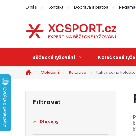
Přejít
O nás
Kontakt
Doprava a platba
Reklamac
na
obsah
Běžecké lyžování
Kolečkové lyže
Oblečení
Rukavice
Rukavice na kolečko
Domů
P
o
s
P
Dle ceny
k
t
k