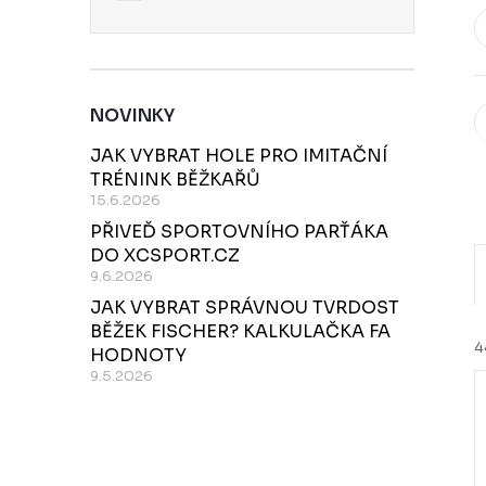
NOVINKY
JAK VYBRAT HOLE PRO IMITAČNÍ
TRÉNINK BĚŽKAŘŮ
15.6.2026
PŘIVEĎ SPORTOVNÍHO PARŤÁKA
DO XCSPORT.CZ
9.6.2026
JAK VYBRAT SPRÁVNOU TVRDOST
BĚŽEK FISCHER? KALKULAČKA FA
4
HODNOTY
9.5.2026
í