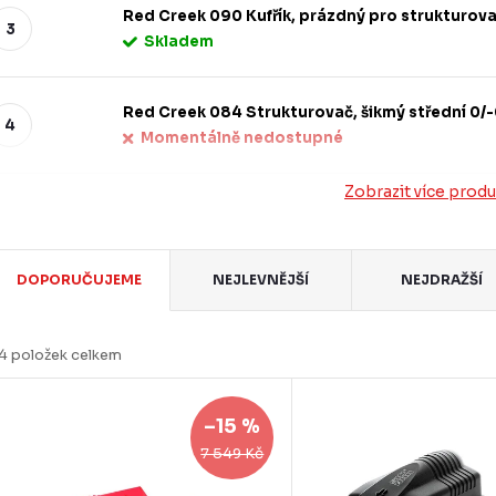
Red Creek 090 Kufřík, prázdný pro strukturov
Skladem
Red Creek 084 Strukturovač, šikmý střední 0/
Momentálně nedostupné
Zobrazit více prod
Ř
DOPORUČUJEME
NEJLEVNĚJŠÍ
NEJDRAŽŠÍ
a
z
4
položek celkem
e
V
n
–15 %
ý
7 549 Kč
p