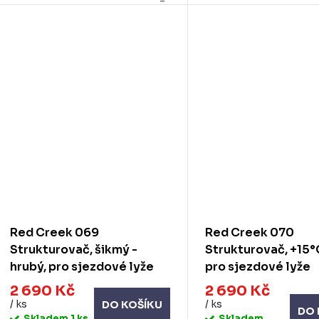
Red Creek 069
Red Creek 070
Strukturovač, šikmý -
Strukturovač, +15°C
hrubý, pro sjezdové lyže
pro sjezdové lyže
2 690 Kč
2 690 Kč
/ ks
/ ks
DO KOŠÍKU
DO 
Skladem
1 ks
Skladem