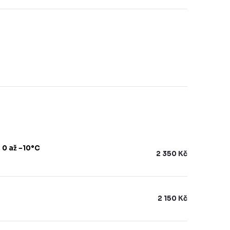
 0 až −10°C
2 350 Kč
2 150 Kč