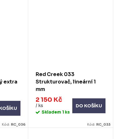
Red Creek 033
ý extra
Strukturovač, lineární 1
mm
2 150 Kč
/ ks
DO KOŠÍKU
KOŠÍKU
Skladem
1 ks
Kód:
RC_036
Kód:
RC_033