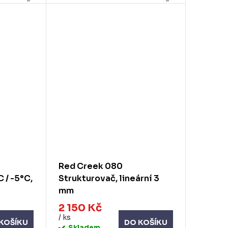
Red Creek 080
 / -5°C,
Strukturovač, lineární 3
mm
2 150 Kč
/ ks
KOŠÍKU
DO KOŠÍKU
Skladem