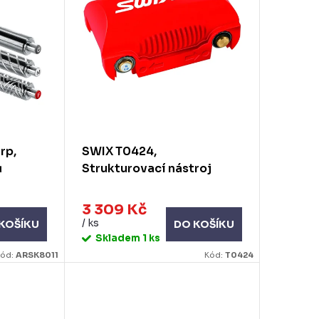
rp,
SWIX T0424,
ů
Strukturovací nástroj
3 309 Kč
/ ks
KOŠÍKU
DO KOŠÍKU
Skladem
1 ks
ód:
ARSK8011
Kód:
T0424