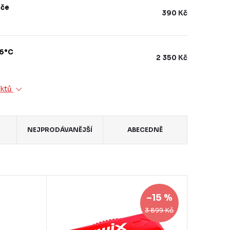
ače
390 Kč
-6°C
2 350 Kč
uktů
NEJPRODÁVANĚJŠÍ
ABECEDNĚ
–15 %
3 899 Kč