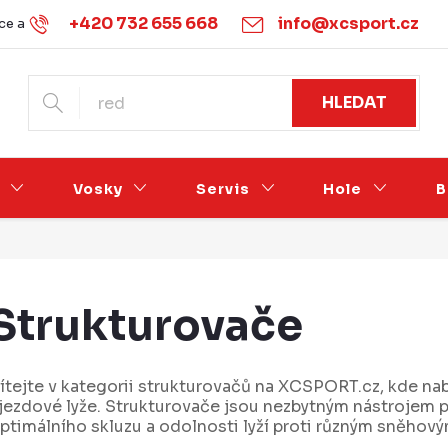
+420 732 655 668
info@xcsport.cz
e a vrácení
Obchodní podmínky
Ochrana osobních údajů
HLEDAT
Vosky
Servis
Hole
B
Strukturovače
ítejte v kategorii strukturovačů na XCSPORT.cz, kde na
jezdové lyže. Strukturovače jsou nezbytným nástrojem p
ptimálního skluzu a odolnosti lyží proti různým sněho