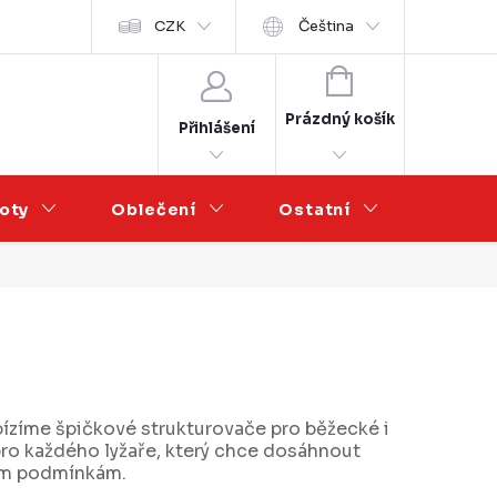
Velkoobchod
CZK
Čeština
NÁKUPNÍ
KOŠÍK
Prázdný košík
Přihlášení
oty
Oblečení
Ostatní
Výprod
bízíme špičkové strukturovače pro běžecké i
ro každého lyžaře, který chce dosáhnout
vým podmínkám.