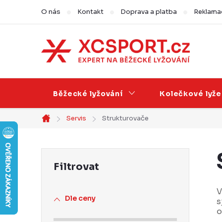
Přejít
O nás
Kontakt
Doprava a platba
Reklamac
na
obsah
Běžecké lyžování
Kolečkové lyže
Servis
Strukturovače
Domů
P
o
s
V
Dle ceny
s
t
o