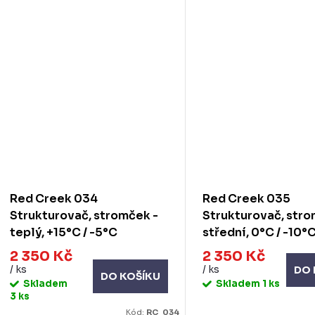
Red Creek 034
Red Creek 035
Strukturovač, stromček -
Strukturovač, str
teplý, +15°C / -5°C
střední, 0°C / -10°
2 350 Kč
2 350 Kč
/ ks
/ ks
DO 
DO KOŠÍKU
Skladem
Skladem
1 ks
3 ks
Kód:
RC_034