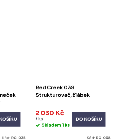
Red Creek 038
omeček
Strukturovač, žlábek
C
2 030 Kč
/ ks
KOŠÍKU
DO KOŠÍKU
Skladem
1 ks
Kód:
RC_035
Kód:
RC_038