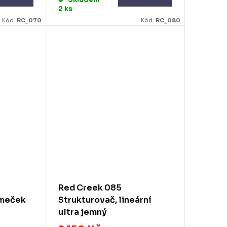
2 ks
Kód:
RC_070
Kód:
RC_080
Red Creek 085
omeček
Strukturovač, lineární
ultra jemný