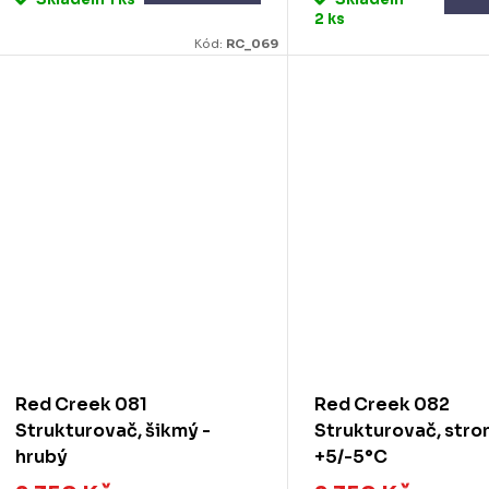
2 ks
Kód:
RC_069
Red Creek 081
Red Creek 082
Strukturovač, šikmý -
Strukturovač, str
hrubý
+5/-5°C