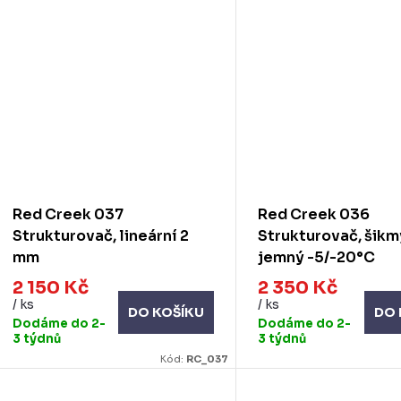
Red Creek 037
Red Creek 036
Strukturovač, lineární 2
Strukturovač, šikm
mm
jemný -5/-20°C
2 150 Kč
2 350 Kč
/ ks
/ ks
DO KOŠÍKU
DO 
Dodáme do 2-
Dodáme do 2-
3 týdnů
3 týdnů
Kód:
RC_037