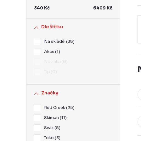
r
340
Kč
6409
Kč
a
n
Dle štítku
n
Na skladě
38
í
Akce
1
p
Novinka
0
a
Tip
0
n
e
Značky
l
Red Creek
25
Skiman
11
Swix
5
Toko
3