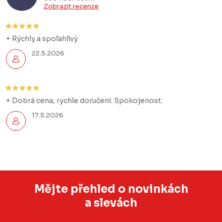
Zobrazit recenze
+ Rýchly a spoľahlivý
22.5.2026
+ Dobrá cena, rychle doručení. Spokojenost.
17.5.2026
Mějte přehled o novinkách
a slevách
Z