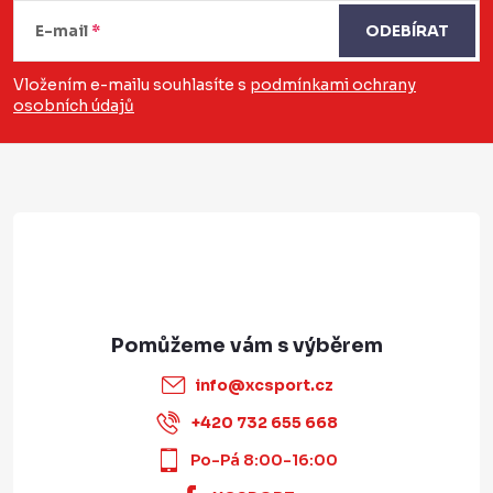
á
E-mail
ODEBÍRAT
p
a
Vložením e-mailu souhlasíte s
podmínkami ochrany
osobních údajů
t
í
info
@
xcsport.cz
+420 732 655 668
Po-Pá 8:00-16:00