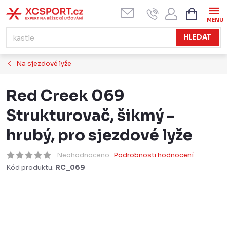
Přejít
NÁKUPN
KOŠÍK
na
obsah
HLEDAT
Na sjezdové lyže
Red Creek 069
Strukturovač, šikmý -
hrubý, pro sjezdové lyže
Neohodnoceno
Podrobnosti hodnocení
Kód produktu:
RC_069