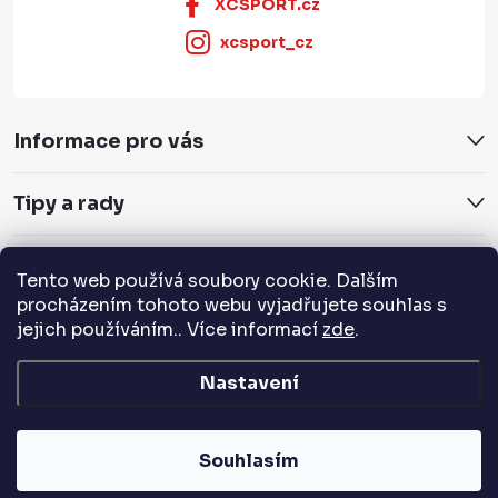
XCSPORT.cz
xcsport_cz
Informace pro vás
Tipy a rady
Servis a služby
Tento web používá soubory cookie. Dalším
procházením tohoto webu vyjadřujete souhlas s
Přijímáme online platby
jejich používáním.. Více informací
zde
.
Nastavení
Copyright 2026
XCSPORT.cz
. Všechna práva vyhrazena.
Souhlasím
Vytvořil Shoptet