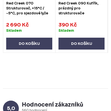
Red Creek 070
Red Creek 090 Kufřík,
Strukturovač, +15°C /
prázdný pro
-5°C, pro sjezdové lyže
strukturovače
2 690 Kč
390 Kč
Skladem
Skladem
DO KOŠÍKU
DO KOŠÍKU
Hodnocení zákazníků
5,0
560 hodnocení