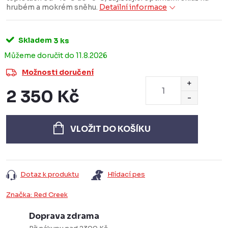
hrubém a mokrém sněhu.
Detailní informace
Skladem
3 ks
11.8.2026
Možnosti doručení
2 350 Kč
Měrná
cena:
VLOŽIT DO KOŠÍKU
Dotaz k produktu
Hlídací pes
Značka:
Red Creek
Doprava zdrama