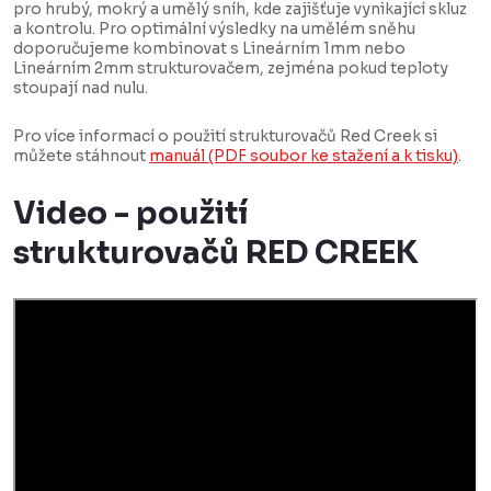
pro hrubý, mokrý a umělý sníh, kde zajišťuje vynikající skluz
a kontrolu. Pro optimální výsledky na umělém sněhu
doporučujeme kombinovat s Lineárním 1mm nebo
Lineárním 2mm strukturovačem, zejména pokud teploty
stoupají nad nulu.
Pro více informací o použití strukturovačů Red Creek si
můžete stáhnout
manuál (PDF soubor ke stažení a k tisku)
.
Video - použití
strukturovačů RED CREEK