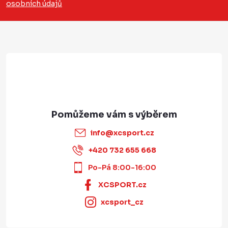
osobních údajů
t
í
info
@
xcsport.cz
+420 732 655 668
Po-Pá 8:00-16:00
XCSPORT.cz
xcsport_cz