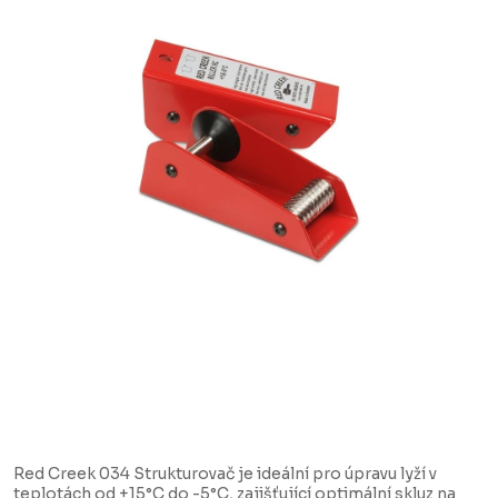
Red Creek 034 Strukturovač je ideální pro úpravu lyží v
teplotách od +15°C do -5°C, zajišťující optimální skluz na