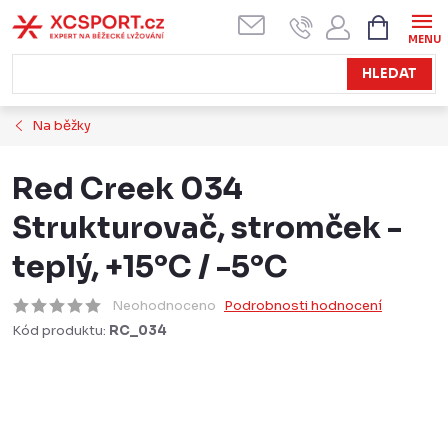
Přejít
NÁKUPN
KOŠÍK
na
obsah
HLEDAT
Na běžky
Red Creek 034
Strukturovač, stromček -
teplý, +15°C / -5°C
Neohodnoceno
Podrobnosti hodnocení
Kód produktu:
RC_034