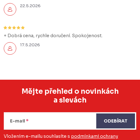
22.5.2026
+ Dobrá cena, rychle doručení. Spokojenost.
17.5.2026
Mějte přehled o novinkách
a slevách
Z
á
E-mail
ODEBÍRAT
p
a
Vložením e-mailu souhlasíte s
podmínkami ochrany