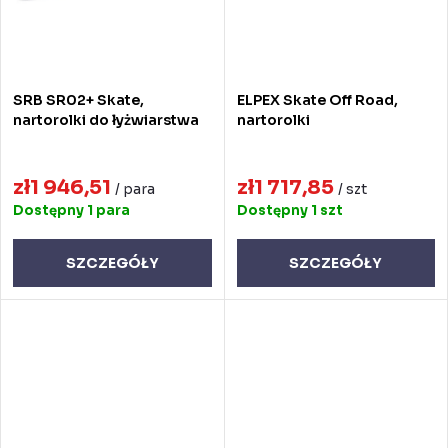
SRB SR02+ Skate,
ELPEX Skate Off Road,
nartorolki do łyżwiarstwa
nartorolki
zł1 946,51
zł1 717,85
/ para
/ szt
Dostępny
1 para
Dostępny
1 szt
SZCZEGÓŁY
SZCZEGÓŁY