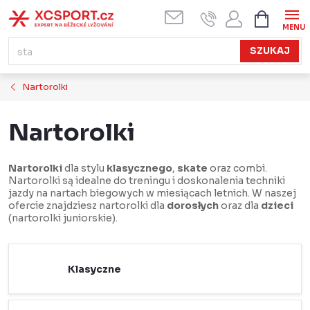
Przejść
KOSZYK
do
treści
SZUKAJ
Nartorolki
Nartorolki
Nartorolki
dla stylu
klasycznego
,
skate
oraz combi.
Nartorolki są idealne do treningu i doskonalenia techniki
jazdy na nartach biegowych w miesiącach letnich. W naszej
ofercie znajdziesz nartorolki dla
dorosłych
oraz dla
dzieci
(nartorolki juniorskie).
Klasyczne