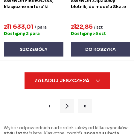
SWENOR FIBREGLASS,
SWENOR Zapasowy
klasyczne nartorolki
błotnik, do modelu Skate
zł1 633,01
zł22,85
/ para
/ szt
Dostępny
2 para
Dostępny
>5 szt
SZCZEGÓŁY
DO KOSZYKA
K
ZAŁADUJ JESZCZE 24
o
n
t
P
1
6
r
a
o
g
l
i
Wybór odpowiednich nartorolek zależy od kilku czynników:
stylu jazdy
(skate, klasyczne, combi),
sposobu użycia