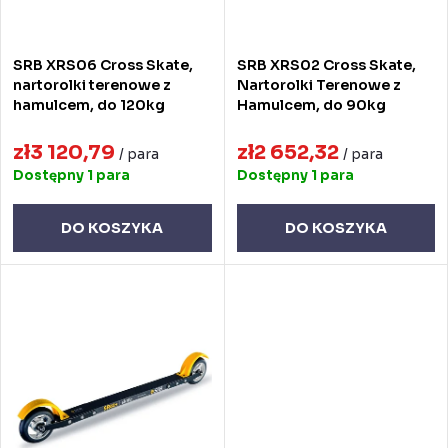
i
r
e
o
SRB XRS06 Cross Skate,
SRB XRS02 Cross Skate,
p
d
nartorolki terenowe z
Nartorolki Terenowe z
hamulcem, do 120kg
Hamulcem, do 90kg
r
u
o
zł3 120,79
zł2 652,32
k
/ para
/ para
Dostępny
1 para
Dostępny
1 para
d
t
u
ó
DO KOSZYKA
DO KOSZYKA
k
w
t
ó
w