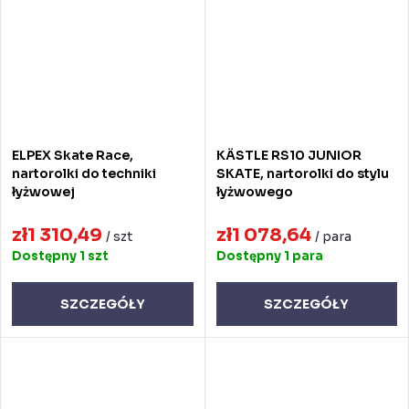
ELPEX Skate Race,
KÄSTLE RS10 JUNIOR
nartorolki do techniki
SKATE, nartorolki do stylu
łyżwowej
łyżwowego
zł1 310,49
zł1 078,64
/ szt
/ para
Dostępny
1 szt
Dostępny
1 para
SZCZEGÓŁY
SZCZEGÓŁY