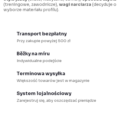
k
n
(treningowe, zawodnicze),
wagi narciarza
(decyduje o
i
a
wyborze materiału profilu).
l
c
i
j
s
a
Transport bezpłatny
t
Przy zakupie powyżej 500 zł
y
Běžky na míru
Indywidualne podejście
Terminowa wysyłka
Większość towarów jest w magazynie
System lojalnościowy
Zarejestruj się, aby oszczędzać pieniądze