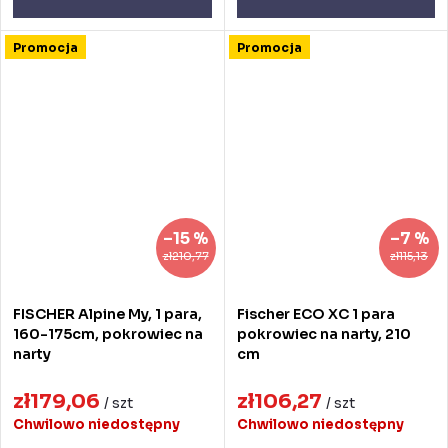
Promocja
Promocja
–15 %
–7 %
zł210,77
zł115,13
FISCHER Alpine My, 1 para,
Fischer ECO XC 1 para
160-175cm, pokrowiec na
pokrowiec na narty, 210
narty
cm
zł179,06
zł106,27
/ szt
/ szt
Chwilowo niedostępny
Chwilowo niedostępny