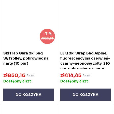
–7 %
zł920,83
SkiTrab Gara Ski Bag
LEKI Ski Wrap Bag Alpine,
W/Trolley, pokrowiec na
fluorescencyjna czerwień-
narty (10 par)
czarny-neonowy żółty, 210
cm, pokrowiec na narty
zł850,16
zł414,45
/ szt
/ szt
Dostępny
3 szt
Dostępny
3 szt
DO KOSZYKA
DO KOSZYKA