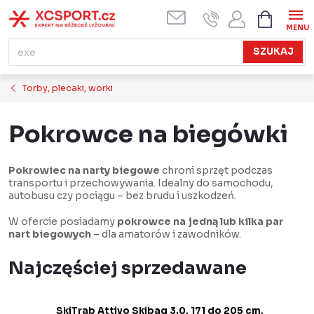
Przejść
KOSZYK
do
treści
SZUKAJ
Torby, plecaki, worki
Pokrowce na biegówki
Pokrowiec na narty biegowe
chroni sprzęt podczas
transportu i przechowywania. Idealny do samochodu,
autobusu czy pociągu – bez brudu i uszkodzeń.
W ofercie posiadamy
pokrowce na jedną lub kilka par
nart biegowych
– dla amatorów i zawodników.
Najczęściej sprzedawane
SkiTrab Attivo Skibag 3.0, 171 do 205 cm,