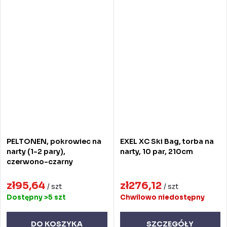
PELTONEN, pokrowiec na
EXEL XC Ski Bag, torba na
narty (1-2 pary),
narty, 10 par, 210cm
czerwono-czarny
zł95,64
zł276,12
/ szt
/ szt
Dostępny
>5 szt
Chwilowo niedostępny
DO KOSZYKA
SZCZEGÓŁY