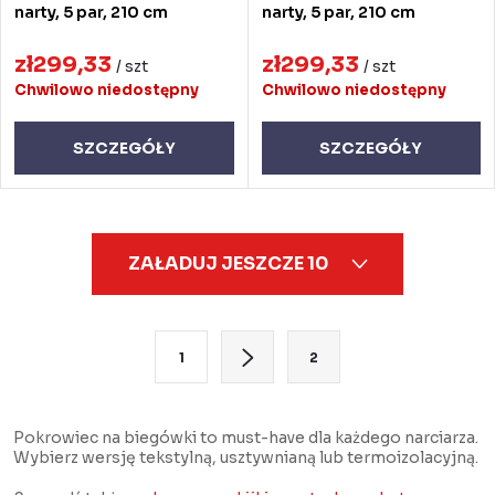
narty, 5 par, 210 cm
narty, 5 par, 210 cm
zł299,33
zł299,33
/ szt
/ szt
Chwilowo niedostępny
Chwilowo niedostępny
SZCZEGÓŁY
SZCZEGÓŁY
K
ZAŁADUJ JESZCZE 10
o
n
t
P
1
2
r
a
o
g
l
i
Pokrowiec na biegówki to must-have dla każdego narciarza.
Wybierz wersję tekstylną, usztywnianą lub termoizolacyjną.
k
n
i