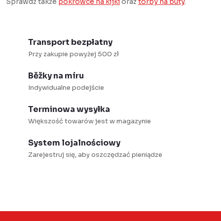
a
Sprawdź także
pokrowce na kijki
oraz
torby na buty
.
l
c
i
j
s
a
Transport bezpłatny
t
Przy zakupie powyżej 500 zł
y
Běžky na míru
Indywidualne podejście
Terminowa wysyłka
Większość towarów jest w magazynie
System lojalnościowy
Zarejestruj się, aby oszczędzać pieniądze