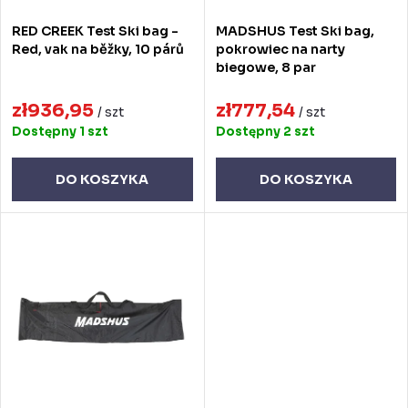
e
o
RED CREEK Test Ski bag -
MADSHUS Test Ski bag,
p
d
Red, vak na běžky, 10 párů
pokrowiec na narty
biegowe, 8 par
r
u
o
zł936,95
zł777,54
k
/ szt
/ szt
Dostępny
1 szt
Dostępny
2 szt
d
t
u
ó
DO KOSZYKA
DO KOSZYKA
k
w
t
ó
w