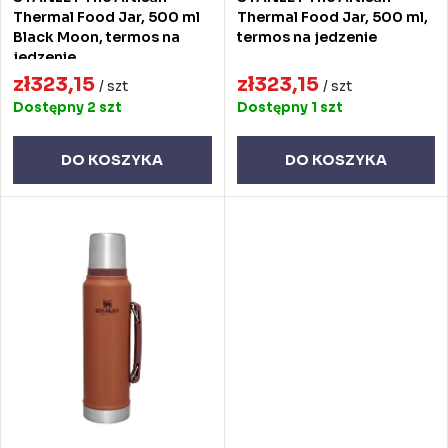
p
d
Thermal Food Jar, 500 ml
Thermal Food Jar, 500 ml,
Black Moon, termos na
termos na jedzenie
r
u
jedzenie
o
zł323,15
zł323,15
k
/ szt
/ szt
Dostępny
2 szt
Dostępny
1 szt
d
t
u
ó
DO KOSZYKA
DO KOSZYKA
k
w
t
ó
w