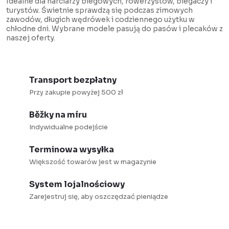
Idealne dla narciarzy biegowych, rowerzystów, biegaczy i
i
j
turystów. Świetnie sprawdzą się podczas zimowych
zawodów, długich wędrówek i codziennego użytku w
s
a
chłodne dni. Wybrane modele pasują do pasów i plecaków z
t
naszej oferty.
y
Transport bezpłatny
Przy zakupie powyżej 500 zł
Běžky na míru
Indywidualne podejście
Terminowa wysyłka
Większość towarów jest w magazynie
System lojalnościowy
Zarejestruj się, aby oszczędzać pieniądze