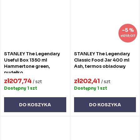
–5 %
zł213,07
STANLEY The Legendary
STANLEY The Legendary
Useful Box 1350 ml
Classic Food Jar 400 ml
Hammertone green,
Ash, termos obiadowy
pudełko
zł207,74
zł202,41
/ szt
/ szt
Dostępny
1 szt
Dostępny
1 szt
DO KOSZYKA
DO KOSZYKA