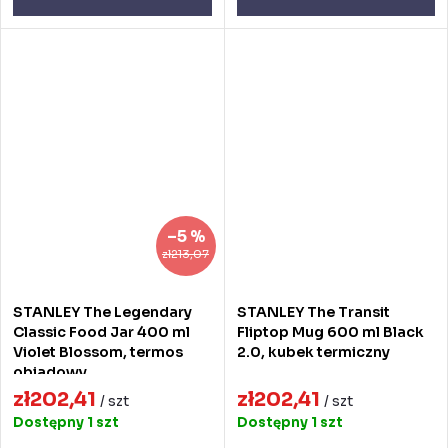
–5 %
zł213,07
STANLEY The Legendary
STANLEY The Transit
Classic Food Jar 400 ml
Fliptop Mug 600 ml Black
Violet Blossom, termos
2.0, kubek termiczny
obiadowy
zł202,41
zł202,41
/ szt
/ szt
Dostępny
1 szt
Dostępny
1 szt