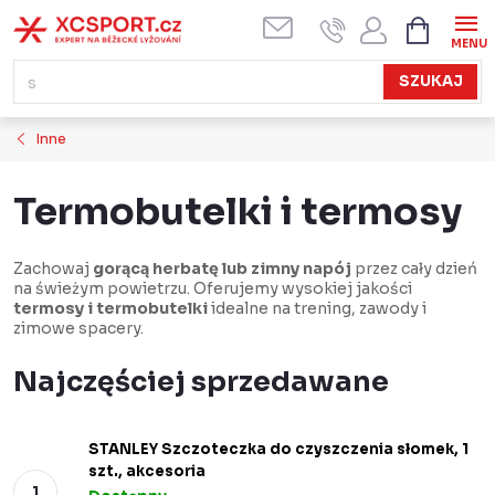
Przejść
KOSZYK
do
treści
SZUKAJ
Inne
Termobutelki i termosy
Zachowaj
gorącą herbatę lub zimny napój
przez cały dzień
na świeżym powietrzu. Oferujemy wysokiej jakości
termosy i termobutelki
idealne na trening, zawody i
zimowe spacery.
Najczęściej sprzedawane
STANLEY Szczoteczka do czyszczenia słomek, 1
szt., akcesoria