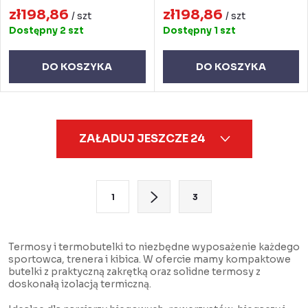
zł198,86
zł198,86
/ szt
/ szt
Dostępny
2 szt
Dostępny
1 szt
DO KOSZYKA
DO KOSZYKA
K
ZAŁADUJ JESZCZE 24
o
n
t
P
1
3
r
a
o
g
l
i
Termosy i termobutelki to niezbędne wyposażenie każdego
sportowca, trenera i kibica. W ofercie mamy kompaktowe
k
n
butelki z praktyczną zakrętką oraz solidne termosy z
i
a
doskonałą izolacją termiczną.
l
c