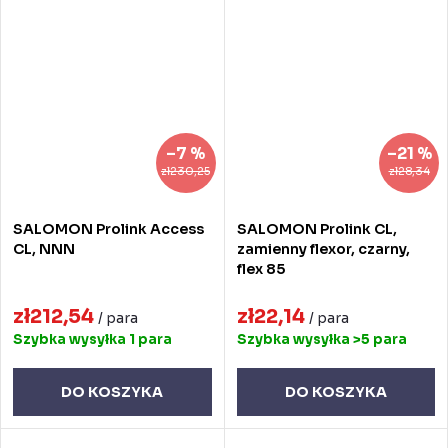
–7 %
–21 %
zł230,25
zł28,34
SALOMON Prolink Access
SALOMON Prolink CL,
CL, NNN
zamienny flexor, czarny,
flex 85
zł212,54
zł22,14
/ para
/ para
Szybka wysyłka
1 para
Szybka wysyłka
>5 para
DO KOSZYKA
DO KOSZYKA