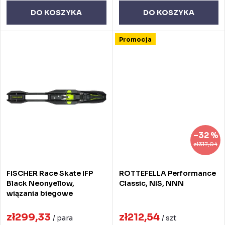
u
ó
DO KOSZYKA
DO KOSZYKA
k
w
Promocja
t
ó
w
–32 %
zł317,04
FISCHER Race Skate IFP
ROTTEFELLA Performance
Black Neonyellow,
Classic, NIS, NNN
wiązania biegowe
zł299,33
zł212,54
/ para
/ szt