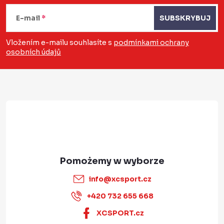
S
t
E-mail
SUBSKRYBUJ
o
Vložením e-mailu souhlasíte s
podmínkami ochrany
osobních údajů
p
k
a
info
@
xcsport.cz
+420 732 655 668
XCSPORT.cz