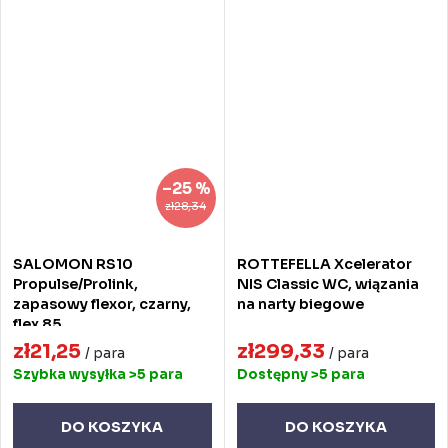
–25 %
zł28,34
SALOMON RS10
ROTTEFELLA Xcelerator
Propulse/Prolink,
NIS Classic WC, wiązania
zapasowy flexor, czarny,
na narty biegowe
flex 85
zł21,25
zł299,33
/ para
/ para
Szybka wysyłka
>5 para
Dostępny
>5 para
DO KOSZYKA
DO KOSZYKA