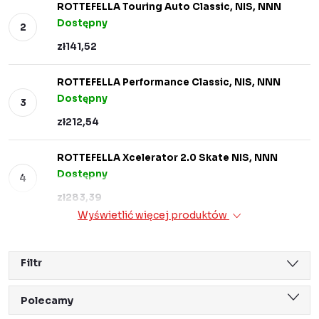
ROTTEFELLA Touring Auto Classic, NIS, NNN
Dostępny
zł141,52
ROTTEFELLA Performance Classic, NIS, NNN
Dostępny
zł212,54
ROTTEFELLA Xcelerator 2.0 Skate NIS, NNN
Dostępny
zł283,39
Wyświetlić więcej produktów
Filtr
S
Polecamy