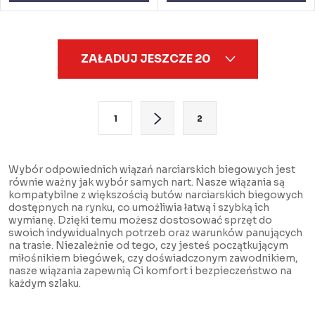
K
ZAŁADUJ JESZCZE 20
o
n
t
P
1
2
r
a
o
g
l
i
Wybór odpowiednich wiązań narciarskich biegowych jest
równie ważny jak wybór samych nart. Nasze wiązania są
k
n
kompatybilne z większością butów narciarskich biegowych
i
a
dostępnych na rynku, co umożliwia łatwą i szybką ich
wymianę. Dzięki temu możesz dostosować sprzęt do
l
c
swoich indywidualnych potrzeb oraz warunków panujących
i
j
na trasie. Niezależnie od tego, czy jesteś początkującym
miłośnikiem biegówek, czy doświadczonym zawodnikiem,
s
a
nasze wiązania zapewnią Ci komfort i bezpieczeństwo na
t
każdym szlaku.
y