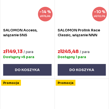
–14 %
–10 %
zł175,35
zł272,76
SALOMON Access,
SALOMON Prolink Race
wiązanie SNS
Classic, wiązanie NNN
zł149,13
zł245,48
/ para
/ para
Dostępny
>5 para
Dostępny
1 para
DO KOSZYKA
DO KOSZYKA
Promocja
Promocja