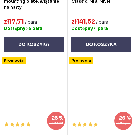
mounting plate, wiązanie
Classic, NIS, NNN
na narty
zł17,71
zł141,52
/ para
/ para
Dostępny
>5 para
Dostępny
4 para
DO KOSZYKA
DO KOSZYKA
Promocja
Promocja
–26 %
–26 %
zł387,89
zł387,89