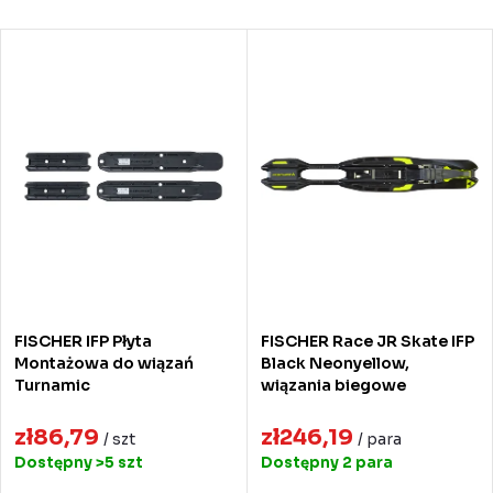
o
Najtańsze
r
L
Najdroższe
t
i
Najczęściej sprzedawane
o
s
Alfabetycznie
w
t
a
a
n
p
i
r
e
o
FISCHER IFP Płyta
FISCHER Race JR Skate IFP
p
d
Montażowa do wiązań
Black Neonyellow,
Turnamic
wiązania biegowe
r
u
o
zł86,79
zł246,19
k
/ szt
/ para
Dostępny
>5 szt
Dostępny
2 para
d
t