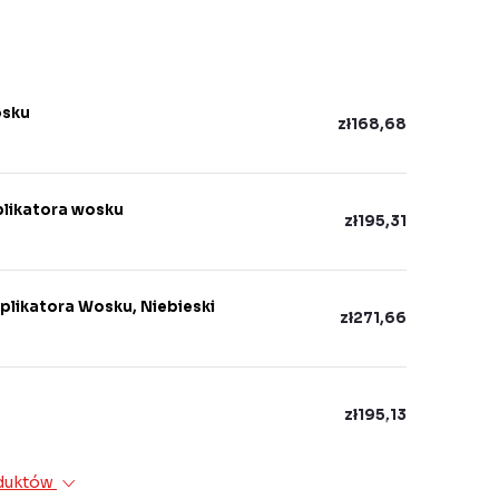
osku
zł168,68
plikatora wosku
zł195,31
plikatora Wosku, Niebieski
zł271,66
zł195,13
oduktów