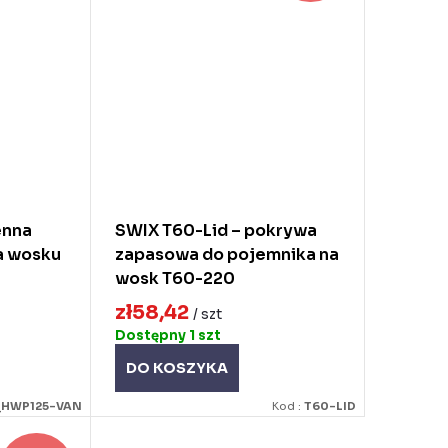
enna
SWIX T60-Lid – pokrywa
a wosku
zapasowa do pojemnika na
wosk T60-220
zł58,42
/ szt
Dostępny
1 szt
DO KOSZYKA
_HWP125-VAN
Kod :
T60-LID