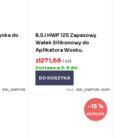
ynka do
B.S.I HWP 125 Zapasowy
Wałek Silikonowy do
Aplikatora Wosku,
Niebieski
zł271,66
/ szt
Dostawa w 5-9 dni
DO KOSZYKA
 :
BSI_HWP125
Kod :
BSI_HWP125-SVM
–15 %
zł230,65