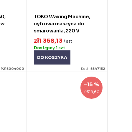
40,
TOKO Waxing Machine,
ów
cyfrowa maszyna do
smarowania, 220 V
zł1 358,13
/ szt
Dostępny
1 szt
DO KOSZYKA
P215004000
Kod :
5547152
–15 %
zł319,60