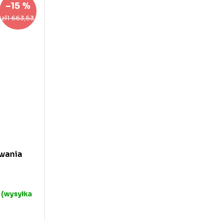
–15 %
zł1 663,53
wania
 (wysyłka