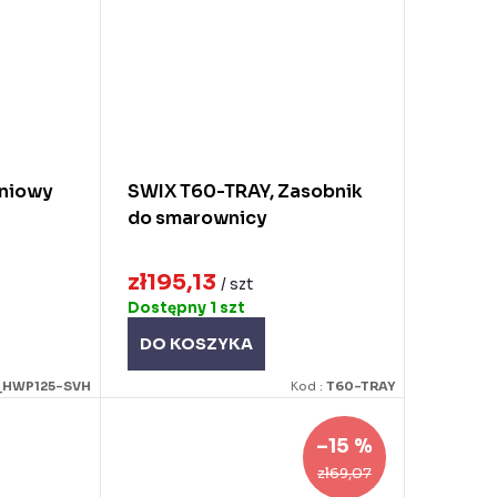
iniowy
SWIX T60-TRAY, Zasobnik
do smarownicy
zł195,13
/ szt
Dostępny
1 szt
DO KOSZYKA
_HWP125-SVH
Kod :
T60-TRAY
–15 %
zł69,07