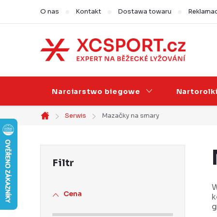
Przejść
O nas
Kontakt
Dostawa towaru
Reklamac
do
treści
Narciarstwo biegowe
Nartorolk
Serwis
Mazačky na smary
Home
P
a
s
W
Cena
k
e
g