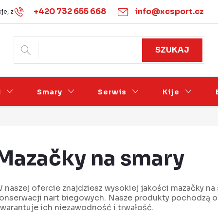
+420 732 655 668
info@xcsport.cz
je, zwroty i wymiany
Warunki handlowe
Podmínky ochrany 
SZUKAJ
i
Smary
Serwis
Kije
Mazačky na smary
 naszej ofercie znajdziesz wysokiej jakości mazačky na
onserwacji nart biegowych. Nasze produkty pochodzą
warantuje ich niezawodność i trwałość.