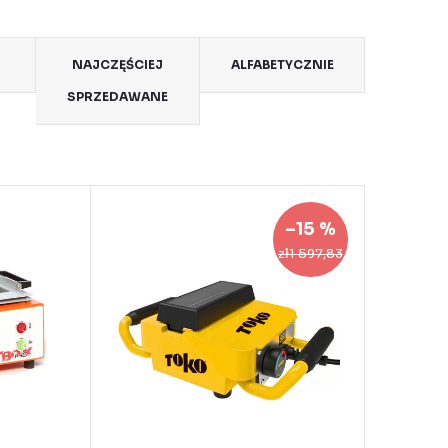
NAJCZĘŚCIEJ
ALFABETYCZNIE
SPRZEDAWANE
–15 %
zł1 597,83