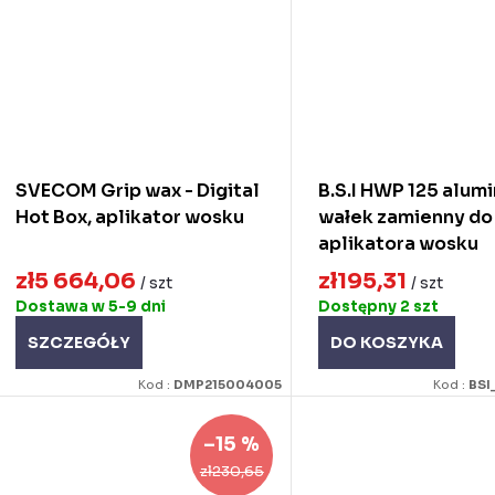
SVECOM Grip wax - Digital
B.S.I HWP 125 alum
Hot Box, aplikator wosku
wałek zamienny do
aplikatora wosku
zł5 664,06
zł195,31
/ szt
/ szt
Dostawa w 5-9 dni
Dostępny
2 szt
SZCZEGÓŁY
DO KOSZYKA
Kod :
DMP215004005
Kod :
BSI
–15 %
zł230,65