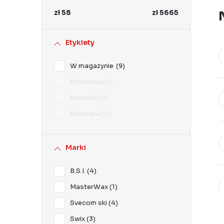
k
zł
58
zł
5665
b
o
Etykiety
c
W magazynie
9
z
Promocja
0
n
Nowość
0
y
Polecane
0
Marki
B.S.I.
4
MasterWax
1
Svecom ski
4
Swix
3