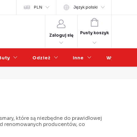
osobních údajů
PLN
Współpraca hurtowa
Język polski
KOSZYK
Pusty koszyk
Zaloguj się
Buty
Odzież
Inne
Wyprzedaż
 smary, które są niezbędne do prawidłowej
 od renomowanych producentów, co