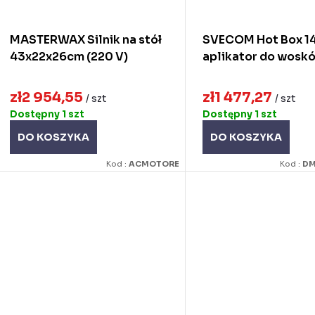
o
o
d
MASTERWAX Silnik na stół
SVECOM Hot Box 1
d
u
43x22x26cm (220 V)
aplikator do wosk
u
k
zł2 954,55
zł1 477,27
k
/ szt
/ szt
Dostępny
1 szt
Dostępny
1 szt
ó
DO KOSZYKA
DO KOSZYKA
ó
w
Kod :
ACMOTORE
Kod :
DM
w