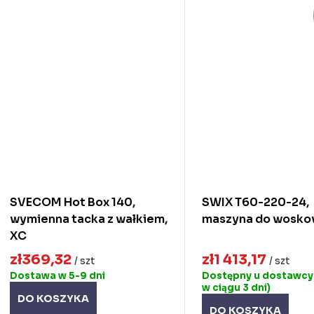
SVECOM Hot Box 140,
SWIX T60-220-24,
wymienna tacka z wałkiem,
maszyna do wosko
XC
zł369,32
zł1 413,17
/ szt
/ szt
Dostawa w 5-9 dni
Dostępny u dostawcy
w ciągu 3 dni)
DO KOSZYKA
DO KOSZYKA