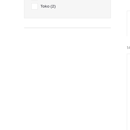
Toko
2
r
t
1
i
t
i
r