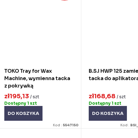
TOKO Tray for Wax
B.S.I HWP 125 zami
Machine, wymienna tacka
tacka do aplikator
z pokrywką
zł195,13
zł168,68
/ szt
/ szt
Dostępny
1 szt
Dostępny
1 szt
DO KOSZYKA
DO KOSZYKA
Kod :
5547150
Kod :
BSI