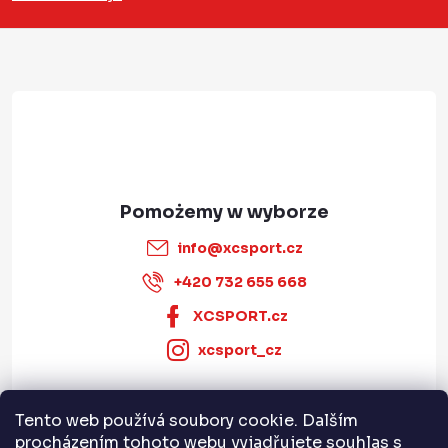
p
k
a
info
@
xcsport.cz
+420 732 655 668
XCSPORT.cz
xcsport_cz
Tento web používá soubory cookie. Dalším
Informace pro vás
procházením tohoto webu vyjadřujete souhlas s