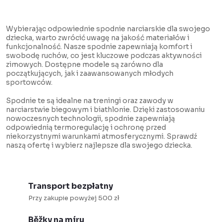
t
K
ó
o
Wybierając odpowiednie spodnie narciarskie dla swojego
w
n
dziecka, warto zwrócić uwagę na jakość materiałów i
funkcjonalność. Nasze spodnie zapewniają komfort i
t
swobodę ruchów, co jest kluczowe podczas aktywności
r
zimowych. Dostępne modele są zarówno dla
początkujących, jak i zaawansowanych młodych
o
sportowców.
l
Spodnie te są idealne na treningi oraz zawody w
k
narciarstwie biegowym i biathlonie. Dzięki zastosowaniu
nowoczesnych technologii, spodnie zapewniają
i
odpowiednią termoregulację i ochronę przed
l
niekorzystnymi warunkami atmosferycznymi. Sprawdź
naszą ofertę i wybierz najlepsze dla swojego dziecka.
i
s
t
Transport bezpłatny
y
Przy zakupie powyżej 500 zł
Běžky na míru