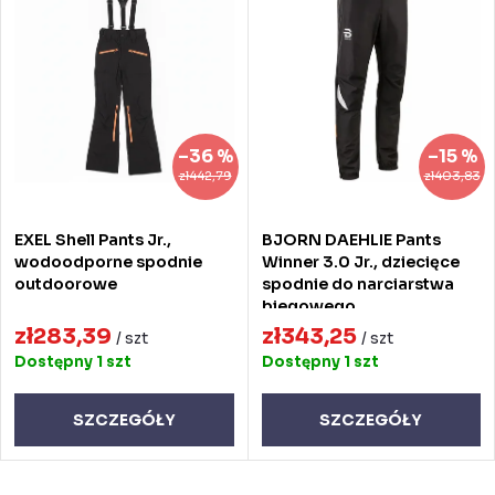
Najczęściej sprzedawane
o
s
Alfabetycznie
w
t
a
a
n
p
–36 %
–15 %
i
r
zł442,79
zł403,83
e
o
EXEL Shell Pants Jr.,
BJORN DAEHLIE Pants
p
d
wodoodporne spodnie
Winner 3.0 Jr., dziecięce
outdoorowe
spodnie do narciarstwa
r
u
biegowego
o
zł283,39
zł343,25
k
/ szt
/ szt
Dostępny
1 szt
Dostępny
1 szt
d
t
u
ó
SZCZEGÓŁY
SZCZEGÓŁY
k
w