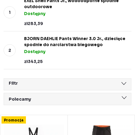
EXEL Shell Pants Jr., wodoodporne spodnie
outdoorowe
Dostępny
zł283,39
BJORN DAEHLIE Pants Winner 3.0 Jr., dziecięce
spodnie do narciarstwa biegowego
Dostępny
zł343,25
Filtr
S
Polecamy
o
Najtańsze
r
L
Promocja
Najdroższe
t
i