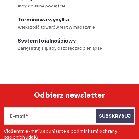
Indywidualne podejście
Terminowa wysyłka
Większość towarów jest w magazynie
System lojalnościowy
Zarejestruj się, aby oszczędzać pieniądze
Odbierz newsletter
S
t
E-mail
SUBSKRYBUJ
o
Vložením e-mailu souhlasíte s
podmínkami ochrany
osobních údajů