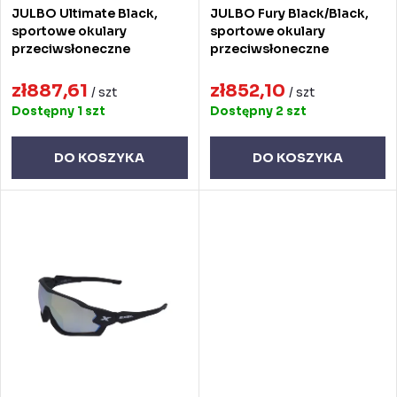
JULBO Ultimate Black,
JULBO Fury Black/Black,
p
d
sportowe okulary
sportowe okulary
przeciwsłoneczne
przeciwsłoneczne
r
u
o
zł887,61
zł852,10
k
/ szt
/ szt
Dostępny
1 szt
Dostępny
2 szt
d
t
u
ó
DO KOSZYKA
DO KOSZYKA
k
w
t
ó
w