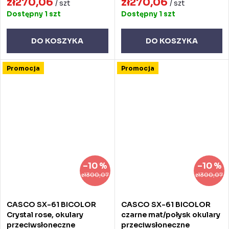
zł270,06
zł270,06
/ szt
/ szt
Dostępny
1 szt
Dostępny
1 szt
DO KOSZYKA
DO KOSZYKA
Promocja
Promocja
–10 %
–10 %
zł300,07
zł300,07
CASCO SX-61 BICOLOR
CASCO SX-61 BICOLOR
Crystal rose, okulary
czarne mat/połysk okulary
przeciwsłoneczne
przeciwsłoneczne