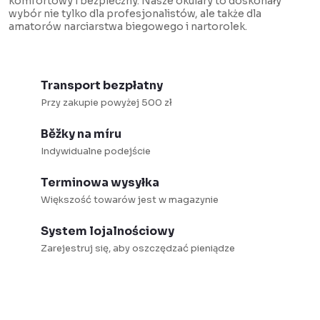
komfortowy i bezpieczny. Nasze okulary to doskonały
l
c
wybór nie tylko dla profesjonalistów, ale także dla
i
j
amatorów narciarstwa biegowego i nartorolek.
s
a
t
y
Transport bezpłatny
Przy zakupie powyżej 500 zł
Běžky na míru
Indywidualne podejście
Terminowa wysyłka
Większość towarów jest w magazynie
System lojalnościowy
Zarejestruj się, aby oszczędzać pieniądze