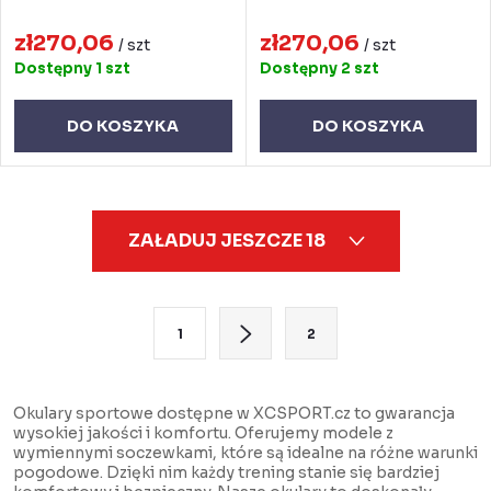
zł270,06
zł270,06
/ szt
/ szt
Dostępny
1 szt
Dostępny
2 szt
DO KOSZYKA
DO KOSZYKA
K
ZAŁADUJ JESZCZE 18
o
n
t
P
1
2
r
a
o
g
l
i
Okulary sportowe dostępne w XCSPORT.cz to gwarancja
wysokiej jakości i komfortu. Oferujemy modele z
k
n
wymiennymi soczewkami, które są idealne na różne warunki
i
a
pogodowe. Dzięki nim każdy trening stanie się bardziej