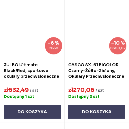
–6 %
–10 %
zł568
zł300,07
JULBO Ultimate
CASCO SX-61 BICOLOR
Black/Red, sportowe
Czarny-Żółto-Zielony,
okulary przeciwsłoneczne
Okulary Przeciwsłoneczne
zł532,49
zł270,06
/ szt
/ szt
Dostępny
1 szt
Dostępny
2 szt
DO KOSZYKA
DO KOSZYKA