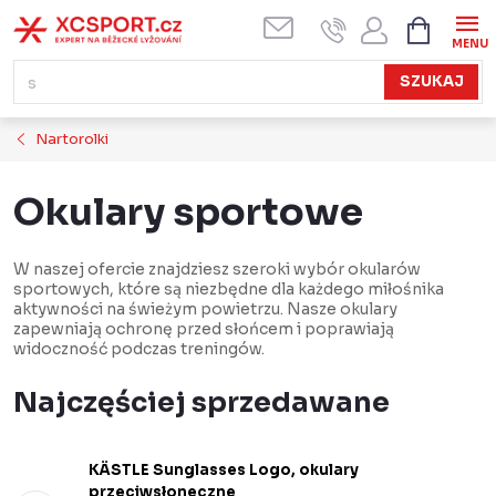
Przejść
KOSZYK
do
treści
SZUKAJ
Nartorolki
Okulary sportowe
W naszej ofercie znajdziesz szeroki wybór okularów
sportowych, które są niezbędne dla każdego miłośnika
aktywności na świeżym powietrzu. Nasze okulary
zapewniają ochronę przed słońcem i poprawiają
widoczność podczas treningów.
Najczęściej sprzedawane
KÄSTLE Sunglasses Logo, okulary
przeciwsłoneczne