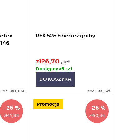
retex
REX 625 Fiberrex gruby
 146
zł26,70
/ szt
Dostępny
>5 szt
DO KOSZYKA
Kod :
RC_030
Kod :
RX_625
Promocja
–25 %
–25 %
zł47,88
zł60,34