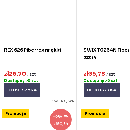
REX 626 Fiberrex miękki
SWIX T0264N Fiber
szary
zł26,70
zł35,78
/ szt
/ szt
Dostępny
>5 szt
Dostępny
>5 szt
DO KOSZYKA
DO KOSZYKA
Kod :
RX_626
Promocja
Promocja
–25 %
zł60,34