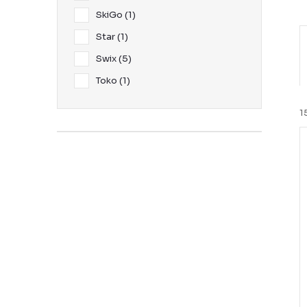
SkiGo
1
Star
1
Swix
5
r
Toko
1
t
1
i
t
i
r