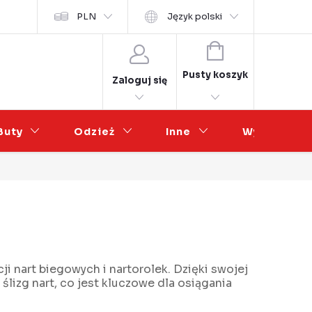
osobních údajů
PLN
Współpraca hurtowa
Język polski
KOSZYK
Pusty koszyk
Zaloguj się
Buty
Odzież
Inne
Wyprzedaż
ji nart biegowych i nartorolek. Dzięki swojej
 ślizg nart, co jest kluczowe dla osiągania