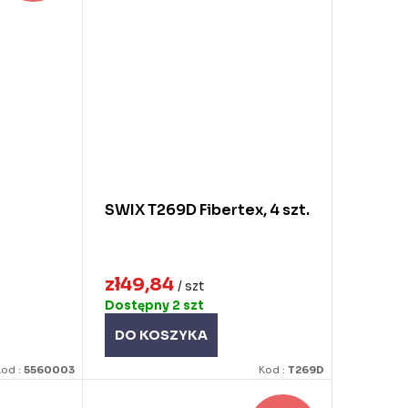
SWIX T269D Fibertex, 4 szt.
zł49,84
/ szt
Dostępny
2 szt
DO KOSZYKA
Kod :
5560003
Kod :
T269D