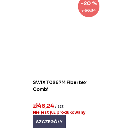
–20 %
zł60,34
.
SWIX T0267M Fibertex
Combi
zł48,24
/ szt
Nie jest już produkowany
SZCZEGÓŁY