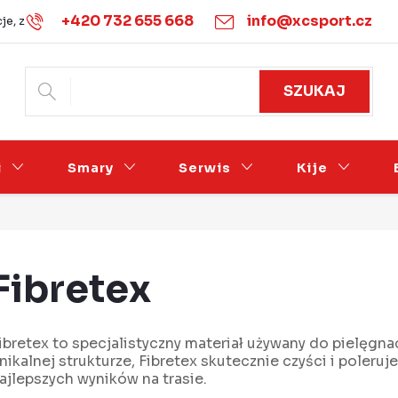
+420 732 655 668
info@xcsport.cz
je, zwroty i wymiany
Warunki handlowe
Podmínky ochrany 
SZUKAJ
i
Smary
Serwis
Kije
Fibretex
ibretex to specjalistyczny materiał używany do pielęgnac
nikalnej strukturze, Fibretex skutecznie czyści i poleruje
ajlepszych wyników na trasie.