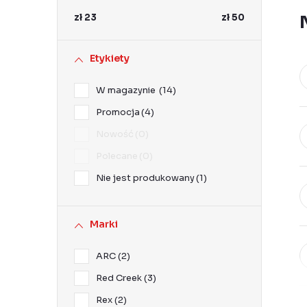
k
zł
23
zł
50
b
o
Etykiety
c
W magazynie
14
z
Promocja
4
n
Nowość
0
y
Polecane
0
Nie jest produkowany
1
Marki
ARC
2
Red Creek
3
Rex
2