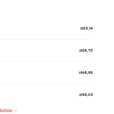
zł23,14
zł26,70
zł48,95
zł45,03
oduktów