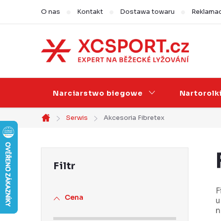
Przejść
O nas
Kontakt
Dostawa towaru
Reklamac
do
treści
Narciarstwo biegowe
Nartorolk
Serwis
Akcesoria Fibretex
Home
P
a
s
F
Cena
u
e
n