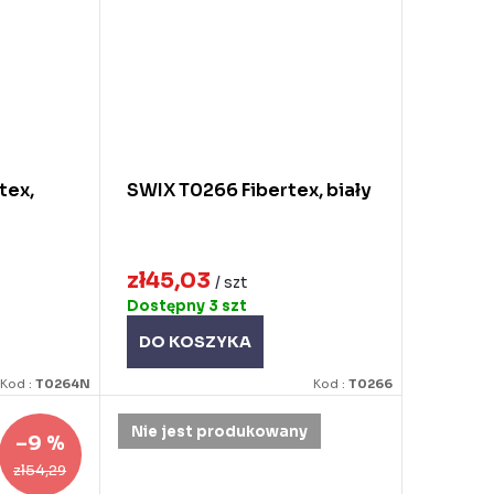
tex,
SWIX T0266 Fibertex, biały
zł45,03
/ szt
Dostępny
3 szt
DO KOSZYKA
Kod :
T0264N
Kod :
T0266
Nie jest produkowany
–9 %
zł54,29