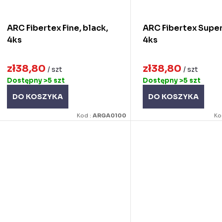
o
o
d
ARC Fibertex Fine, black,
ARC Fibertex Super
d
u
4ks
4ks
u
k
zł38,80
zł38,80
k
/ szt
/ szt
Dostępny
>5 szt
Dostępny
>5 szt
ó
DO KOSZYKA
DO KOSZYKA
ó
w
Kod :
ARGA0100
Ko
w