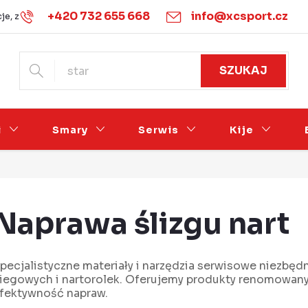
+420 732 655 668
info@xcsport.cz
je, zwroty i wymiany
Warunki handlowe
Podmínky ochrany 
SZUKAJ
i
Smary
Serwis
Kije
Naprawa ślizgu nart
pecjalistyczne materiały i narzędzia serwisowe niezbę
iegowych i nartorolek. Oferujemy produkty renomowanyc
fektywność napraw.