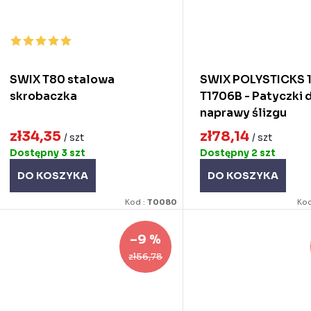
SWIX T80 stalowa
SWIX POLYSTICKS 1
skrobaczka
T1706B - Patyczki 
naprawy ślizgu
zł34,35
zł78,14
/ szt
/ szt
Dostępny
3 szt
Dostępny
2 szt
DO KOSZYKA
DO KOSZYKA
Kod :
T0080
Kod
–9 %
zł56,78