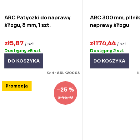
o
o
d
ARC Patyczki do naprawy
ARC 300 mm, pilnik
d
u
ślizgu, 8 mm, 1 szt.
naprawy ślizgu
u
k
zł5,87
zł174,44
k
/ szt
/ szt
Dostępny
>5 szt
Dostępny
2 szt
ó
DO KOSZYKA
DO KOSZYKA
ó
w
Kod :
ARLK20003
K
w
Promocja
–25 %
zł46,10