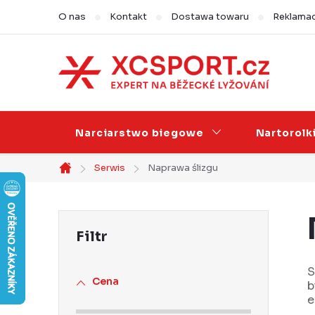
Przejść
O nas
Kontakt
Dostawa towaru
Reklamac
do
treści
Narciarstwo biegowe
Nartorolk
Serwis
Naprawa ślizgu
Home
P
a
s
S
Cena
b
e
e