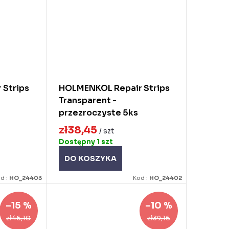
 Strips
HOLMENKOL Repair Strips
Transparent -
przezroczyste 5ks
zł38,45
/ szt
Dostępny
1 szt
DO KOSZYKA
d :
HO_24403
Kod :
HO_24402
–15 %
–10 %
zł46,10
zł39,16