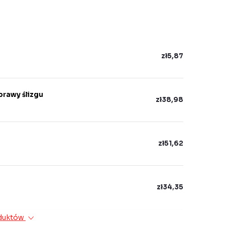
zł5,87
prawy ślizgu
zł38,98
zł51,62
zł34,35
oduktów