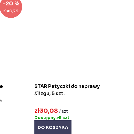
–20 %
zł40,76
le
STAR Patyczki do naprawy
ślizgu, 5 szt.
e
zł30,08
/ szt
Dostępny
>5 szt
DO KOSZYKA