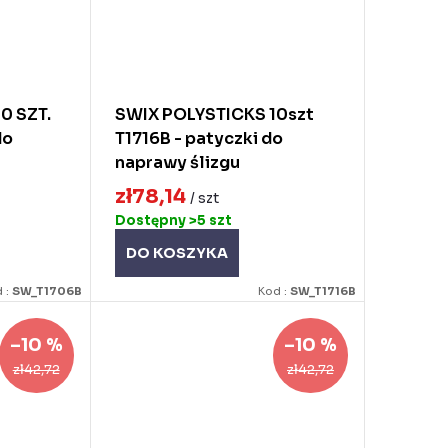
0 SZT.
SWIX POLYSTICKS 10szt
do
T1716B - patyczki do
naprawy ślizgu
zł78,14
/ szt
Dostępny
>5 szt
DO KOSZYKA
 :
SW_T1706B
Kod :
SW_T1716B
–10 %
–10 %
zł42,72
zł42,72