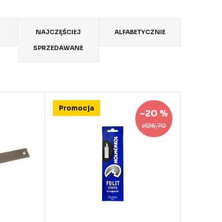
NAJCZĘŚCIEJ
ALFABETYCZNIE
SPRZEDAWANE
Promocja
–20 %
zł26,70