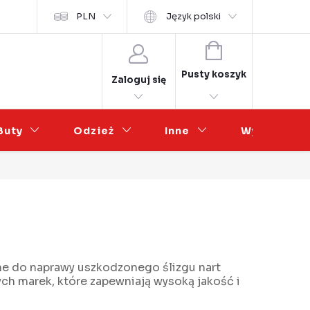
osobních údajů
PLN
Współpraca hurtowa
Język polski
KOSZYK
Pusty koszyk
Zaloguj się
Buty
Odzież
Inne
Wyprzedaż
dne do naprawy uszkodzonego ślizgu nart
h marek, które zapewniają wysoką jakość i