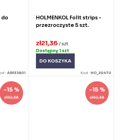
 do
HOLMENKOL Folit strips -
przezroczyste 5 szt.
zł21,36
/ szt
Dostępny
1 szt
DO KOSZYKA
od :
ARFE3801
Kod :
HO_20470
–15 %
–15 %
zł92,38
zł92,38