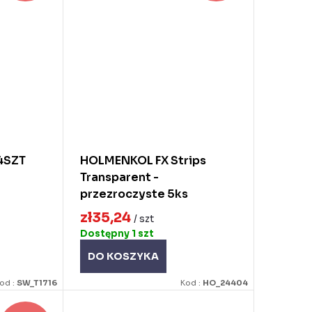
4SZT
HOLMENKOL FX Strips
Transparent -
przezroczyste 5ks
zł35,24
/ szt
Dostępny
1 szt
DO KOSZYKA
od :
SW_T1716
Kod :
HO_24404