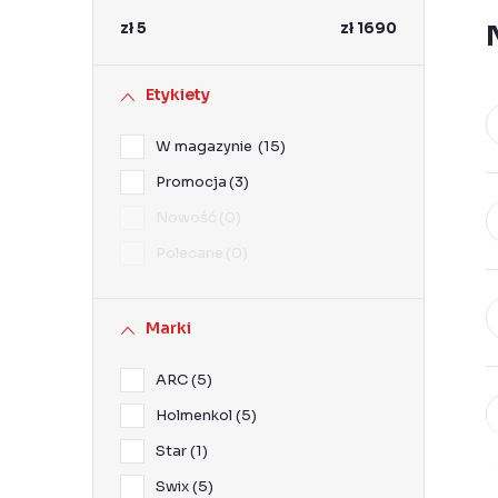
k
zł
5
zł
1690
b
o
Etykiety
c
W magazynie
15
z
Promocja
3
n
Nowość
0
y
Polecane
0
Marki
ARC
5
Holmenkol
5
Star
1
Swix
5