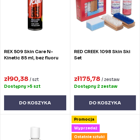
w
t
a
a
n
p
i
r
e
o
REX 509 Skin Care N-
RED CREEK 1098 Skin Ski
p
d
Kinetic 85 ml, bez fluoru
Set
r
u
o
zł90,38
zł175,78
k
/ szt
/ zestaw
Dostępny
>5 szt
Dostępny
2 zestaw
d
t
u
ó
DO KOSZYKA
DO KOSZYKA
k
w
Promocja
t
Wyprzedaż
ó
Ostatnie sztuki