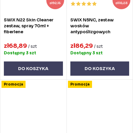
zł92,15
zł115,23
SWIX N22 Skin Cleaner
SWIX N5NC, zestaw
zestaw, spray 70ml +
wosków
fiberlene
antypoślizgowych
zł68,89
zł86,29
/ szt
/ szt
Dostępny
3 szt
Dostępny
3 szt
DO KOSZYKA
DO KOSZYKA
Promocja
Promocja