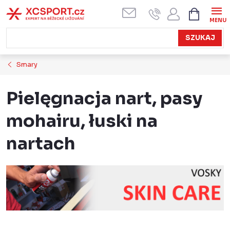
Przejść
KOSZYK
do
treści
SZUKAJ
Smary
Pielęgnacja nart, pasy
mohairu, łuski na
nartach