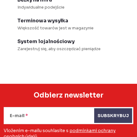
Indywidualne podejście
Terminowa wysyłka
Większość towarów jest w magazynie
System lojalnościowy
Zarejestruj się, aby oszczędzać pieniądze
Odbierz newsletter
S
t
E-mail
SUBSKRYBUJ
o
Vložením e-mailu souhlasíte s
podmínkami ochrany
osobních údajů