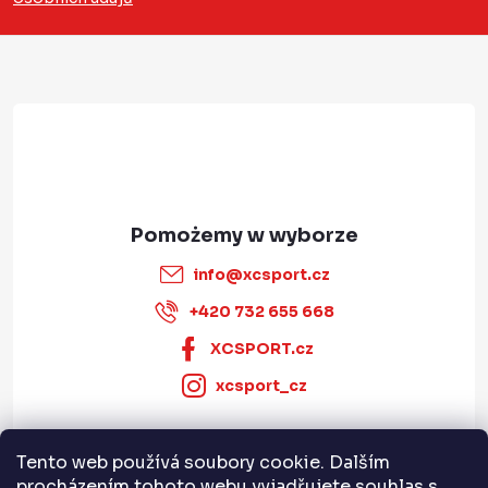
p
k
a
info
@
xcsport.cz
+420 732 655 668
XCSPORT.cz
xcsport_cz
Tento web používá soubory cookie. Dalším
Informace pro vás
procházením tohoto webu vyjadřujete souhlas s