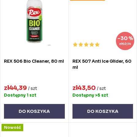
w
–30 %
zł62,14
REX 506 Bio Cleaner, 80 ml
REX 507 Anti Ice Glider, 60
ml
zł44,39
zł43,50
/ szt
/ szt
Dostępny
1 szt
Dostępny
>5 szt
DO KOSZYKA
DO KOSZYKA
Nowość