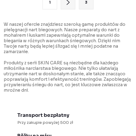
1
3
r
a
o
g
l
i
W naszej ofercie znajdziesz szeroką gamę produktów do
pielęgnacji nart biegowych. Nasze preparaty do nart z
k
n
mohairem i łuskami zapewniają optymalne warunki do
i
a
biegania w różnych warunkach śniegowych. Dzięki nim
Twoje narty będą lepiej ślizgać się i mniej podatne na
l
c
zamarzanie.
i
j
Produkty z serii SKIN CARE są niezbędne dla każdego
s
a
miłośnika narciarstwa biegowego. Nie tylko ułatwiają
t
utrzymanie nart w doskonałym stanie, ale także znacząco
poprawiają komfort i efektywność treningów. Zapobiegają
y
przywieraniu śniegu do nart, co jest kluczowe zwłaszcza w
mroźne dni.
Transport bezpłatny
Przy zakupie powyżej 500 zł
Běžky na míru