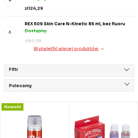
zł124,29
REX 509 Skin Care N-Kinetic 85 ml, bez fluoru
Dostępny
zł90,38
Wyświetlić więcej produktów
Filtr
S
Polecamy
o
Najtańsze
r
L
Nowość
Najdroższe
t
i
Najczęściej sprzedawane
o
s
Alfabetycznie