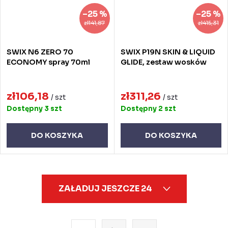
–25 %
–25 %
zł141,87
zł415,31
SWIX N6 ZERO 70
SWIX P19N SKIN & LIQUID
ECONOMY spray 70ml
GLIDE, zestaw wosków
zł106,18
zł311,26
/ szt
/ szt
Dostępny
3 szt
Dostępny
2 szt
DO KOSZYKA
DO KOSZYKA
K
ZAŁADUJ JESZCZE 24
o
n
t
P