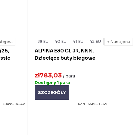
39 EU
40 EU
41 EU
42 EU
stępna
+ Następna
/26,
ALPINA E30 CL JR, NNN,
ssic
Dziecięce buty biegowe
zł783,03
/ para
Dostępny
1 para
SZCZEGÓŁY
 :
5422-1K-42
Kod :
5585-1 -39