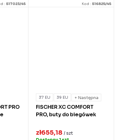
d :
S17023/45
Kod :
S16825/45
37 EU
39 EU
+ Następna
ORT PRO
FISCHER XC COMFORT
ie
PRO, buty do biegówek
zł655,18
/ szt
Dostępny
1 szt