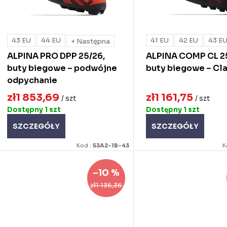
p
o
43 EU
44 EU
41 EU
42 EU
43 E
+ Następna
o
d
ALPINA PRO DPP 25/26,
ALPINA COMP CL 2
d
u
buty biegowe – podwójne
buty biegowe – Cla
u
odpychanie
k
zł1 853,69
zł1 161,75
k
/ szt
/ szt
Dostępny
1 szt
Dostępny
1 szt
ó
SZCZEGÓŁY
SZCZEGÓŁY
ó
w
Kod :
53A2-1B-43
K
w
–10 %
zł1 136,36