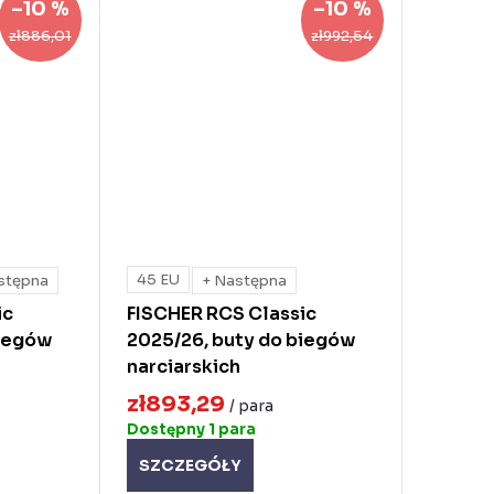
–10 %
–10 %
zł886,01
zł992,54
45 EU
stępna
+ Następna
ic
FISCHER RCS Classic
biegów
2025/26, buty do biegów
narciarskich
zł893,29
/ para
Dostępny
1 para
SZCZEGÓŁY