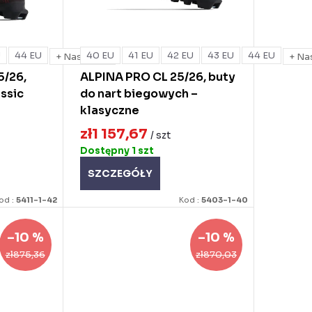
U
44 EU
40 EU
41 EU
42 EU
43 EU
44 EU
+ Następna
+ Na
5/26,
ALPINA PRO CL 25/26, buty
ssic
do nart biegowych –
klasyczne
zł1 157,67
/ szt
Dostępny
1 szt
SZCZEGÓŁY
od :
5411-1-42
Kod :
5403-1-40
–10 %
–10 %
zł875,36
zł870,03