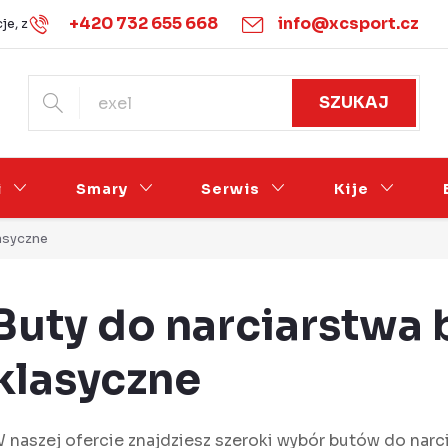
+420 732 655 668
info@xcsport.cz
je, zwroty i wymiany
Warunki handlowe
Podmínky ochrany 
SZUKAJ
i
Smary
Serwis
Kije
asyczne
Buty do narciarstwa
klasyczne
 naszej ofercie znajdziesz szeroki wybór butów do nar