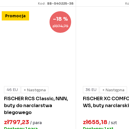
Kod :
BB-S40225-38
Ko
Promocja
–18 %
zł974,79
46 EU
36 EU
+ Następna
+ Następna
FISCHER RCS Classic, NNN,
FISCHER XC COMF
buty do narciarstwa
WS, buty narciarsk
biegowego
zł797,23
zł655,18
/ para
/ szt
Dostępny
1 para
Dostępny
1 szt