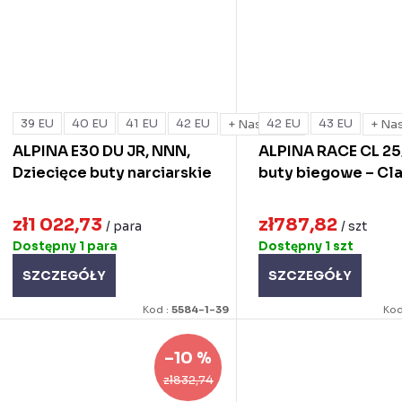
39 EU
40 EU
41 EU
42 EU
42 EU
43 EU
+ Następna
+ Na
ALPINA E30 DU JR, NNN,
ALPINA RACE CL 25
Dziecięce buty narciarskie
buty biegowe – Cla
zł1 022,73
zł787,82
/ para
/ szt
Dostępny
1 para
Dostępny
1 szt
SZCZEGÓŁY
SZCZEGÓŁY
Kod :
5584-1-39
Kod
–10 %
zł832,74