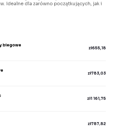
. Idealne dla zarówno początkujących, jak i
ty biegowe
zł655,18
we
zł783,03
c
zł1 161,75
zł787,82