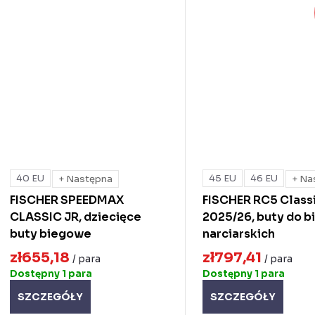
40 EU
45 EU
46 EU
+ Następna
+ Na
FISCHER SPEEDMAX
FISCHER RC5 Class
CLASSIC JR, dziecięce
2025/26, buty do 
buty biegowe
narciarskich
zł655,18
zł797,41
/ para
/ para
Dostępny
1 para
Dostępny
1 para
SZCZEGÓŁY
SZCZEGÓŁY