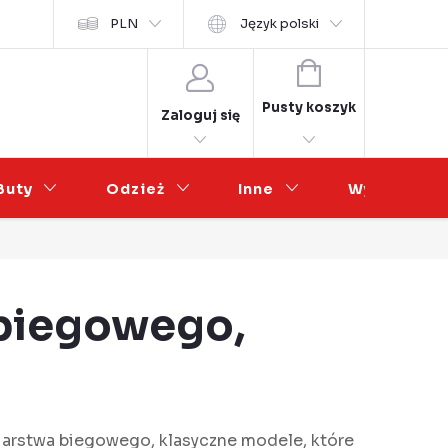
osobních údajů
PLN
Współpraca hurtowa
Język polski
KOSZYK
Pusty koszyk
Zaloguj się
Buty
Odzież
Inne
Wyprzedaż
 biegowego,
ciarstwa biegowego, klasyczne modele, które