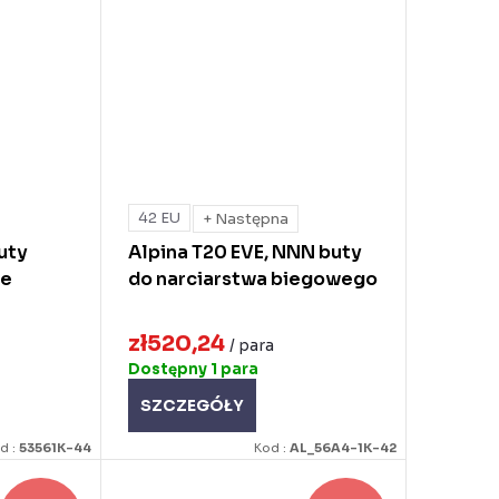
42 EU
+ Następna
uty
Alpina T20 EVE, NNN buty
we
do narciarstwa biegowego
zł520,24
/ para
Dostępny
1 para
SZCZEGÓŁY
d :
53561K-44
Kod :
AL_56A4-1K-42