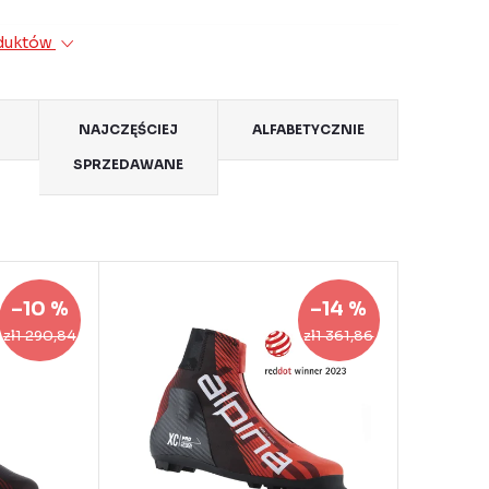
oduktów
NAJCZĘŚCIEJ
ALFABETYCZNIE
SPRZEDAWANE
–10 %
–14 %
zł1 290,84
zł1 361,86