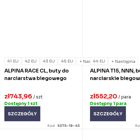
41 EU
42 EU
43 EU
45 EU
44 EU
+ Następna
+ Następna
ALPINA RACE CL, buty do
ALPINA T15, NNN, b
narciarstwa biegowego
narciarskie biego
zł743,96
zł552,20
/ szt
/ para
Dostępny
1 szt
Dostępny
1 para
SZCZEGÓŁY
SZCZEGÓŁY
Kod :
5375-1B-43
Ko