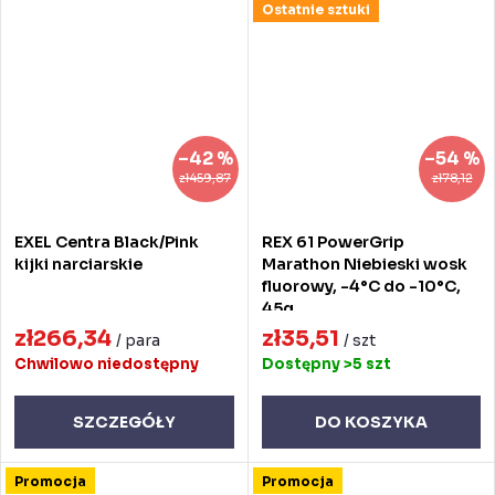
Ostatnie sztuki
–42 %
–54 %
zł459,87
zł78,12
EXEL Centra Black/Pink
REX 61 PowerGrip
kijki narciarskie
Marathon Niebieski wosk
fluorowy, -4°C do -10°C,
45g
zł266,34
zł35,51
/ para
/ szt
Chwilowo niedostępny
Dostępny
>5 szt
SZCZEGÓŁY
DO KOSZYKA
Promocja
Promocja