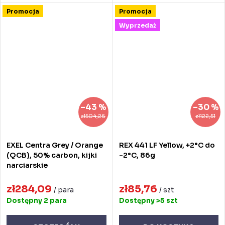
Promocja
Promocja
Wyprzedaż
–43 %
–30 %
zł504,26
zł122,51
EXEL Centra Grey / Orange
REX 441 LF Yellow, +2°C do
(QCB), 50% carbon, kijki
-2°C, 86g
narciarskie
zł284,09
zł85,76
/ para
/ szt
Dostępny
2 para
Dostępny
>5 szt