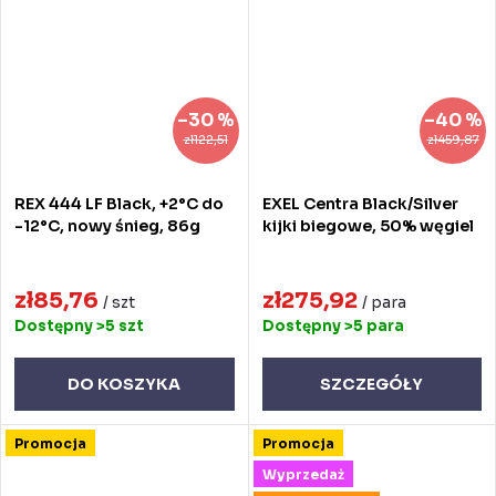
–30 %
–40 %
zł122,51
zł459,87
REX 444 LF Black, +2°C do
EXEL Centra Black/Silver
-12°C, nowy śnieg, 86g
kijki biegowe, 50% węgiel
zł85,76
zł275,92
/ szt
/ para
Dostępny
>5 szt
Dostępny
>5 para
DO KOSZYKA
SZCZEGÓŁY
Promocja
Promocja
Wyprzedaż