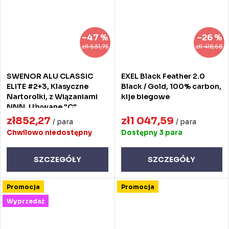
–47 %
–26 %
zł1 631,75
zł1 418,68
SWENOR ALU CLASSIC
EXEL Black Feather 2.0
ELITE #2+3, Klasyczne
Black / Gold, 100% carbon,
Nartorolki, z Wiązaniami
kije biegowe
NNN, Używane "C"
zł852,27
zł1 047,59
/ para
/ para
Chwilowo niedostępny
Dostępny
3 para
SZCZEGÓŁY
SZCZEGÓŁY
Promocja
Promocja
Wyprzedaż