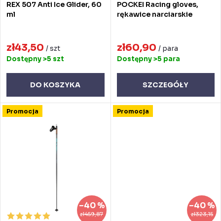
REX 507 Anti Ice Glider, 60
POCKEI Racing gloves,
p
d
ml
rękawice narciarskie
r
u
o
zł43,50
zł60,90
k
/ szt
/ para
Dostępny
>5 szt
Dostępny
>5 para
d
t
u
ó
DO KOSZYKA
SZCZEGÓŁY
k
w
Promocja
Promocja
t
ó
w
–40 %
–40 %
zł459,87
zł323,15