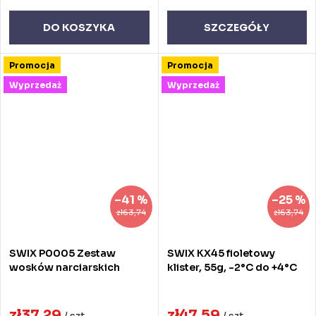
DO KOSZYKA
SZCZEGÓŁY
Promocja
Promocja
Wyprzedaż
Wyprzedaż
–41 %
–25 %
zł63,74
zł63,74
SWIX P0005 Zestaw
SWIX KX45 fioletowy
wosków narciarskich
klister, 55g, -2°C do +4°C
zł37,29
zł47,59
/ szt
/ szt