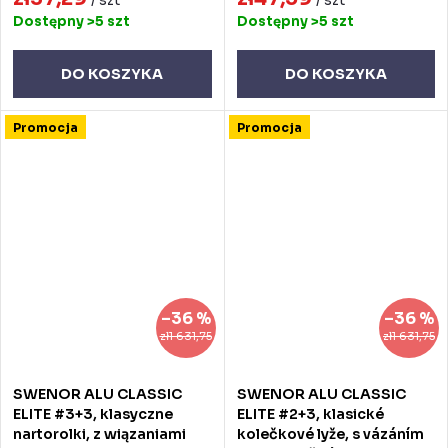
Dostępny
>5 szt
Dostępny
>5 szt
DO KOSZYKA
DO KOSZYKA
Promocja
Promocja
–36 %
–36 %
zł1 631,75
zł1 631,75
SWENOR ALU CLASSIC
SWENOR ALU CLASSIC
ELITE #3+3, klasyczne
ELITE #2+3, klasické
nartorolki, z wiązaniami
kolečkové lyže, s vázáním