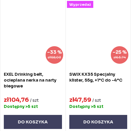
Wyprzedaż
–33 %
–25 %
zł158,03
zł63,74
EXEL Drinking belt,
SWIX KX35 Specjalny
ocieplana nerka na narty
klister, 55g, +1°C do -4°C
biegowe
zł104,76
zł47,59
/ szt
/ szt
Dostępny
>5 szt
Dostępny
>5 szt
DO KOSZYKA
DO KOSZYKA