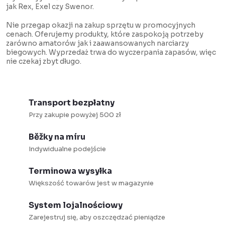
l
c
jak Rex, Exel czy Swenor.
i
j
Nie przegap okazji na zakup sprzętu w promocyjnych
s
a
cenach. Oferujemy produkty, które zaspokoją potrzeby
t
zarówno amatorów jak i zaawansowanych narciarzy
biegowych. Wyprzedaż trwa do wyczerpania zapasów, więc
y
nie czekaj zbyt długo.
Transport bezpłatny
Przy zakupie powyżej 500 zł
Běžky na míru
Indywidualne podejście
Terminowa wysyłka
Większość towarów jest w magazynie
System lojalnościowy
Zarejestruj się, aby oszczędzać pieniądze