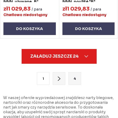
NNN, używane „B”
NNN, použité "B"
zł1 029,83
zł1 029,83
/ para
/ para
Chwilowo niedostępny
Chwilowo niedostępny
DO KOSZYKA
DO KOSZYKA
K
ZAŁADUJ JESZCZE 24
o
n
t
P
1
4
r
a
o
g
l
i
W naszej ofercie wyprzedażowej znajdziesz narty biegowe,
nartorolki oraz różnorodne akcesoria do przygotowania
k
n
nart jak smary czy narzędzia serwisowe. To doskonała
i
a
okazja, aby uzupełnić swój sprzęt narciarski o produkty
wysokiej jakości od renomowanych producentów takich