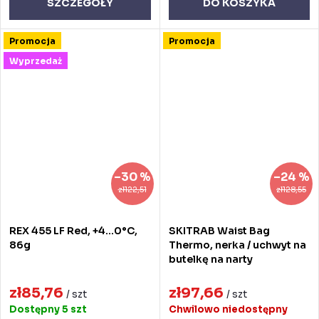
SZCZEGÓŁY
DO KOSZYKA
Promocja
Promocja
Wyprzedaż
–30 %
–24 %
zł122,51
zł128,55
REX 455 LF Red, +4...0°C,
SKITRAB Waist Bag
86g
Thermo, nerka / uchwyt na
butelkę na narty
zł85,76
zł97,66
/ szt
/ szt
Dostępny
5 szt
Chwilowo niedostępny