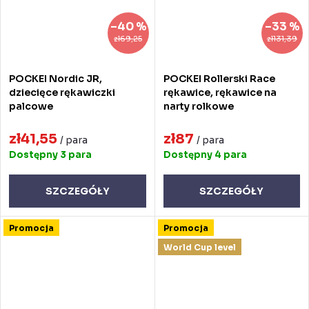
–40 %
–33 %
zł69,25
zł131,39
POCKEI Nordic JR,
POCKEI Rollerski Race
dziecięce rękawiczki
rękawice, rękawice na
palcowe
narty rolkowe
zł41,55
zł87
/ para
/ para
Dostępny
3 para
Dostępny
4 para
SZCZEGÓŁY
SZCZEGÓŁY
Promocja
Promocja
World Cup level