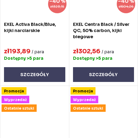
–40 %
–40 %
zł323,15
zł504,26
EXEL Activa Black/Blue,
EXEL Centra Black / Silver
kijki narciarskie
QC, 50% carbon, kijki
biegowe
zł193,89
zł302,56
/ para
/ para
Dostępny
>5 para
Dostępny
>5 para
SZCZEGÓŁY
SZCZEGÓŁY
Promocja
Promocja
Wyprzedaż
Wyprzedaż
Ostatnie sztuki
Ostatnie sztuki