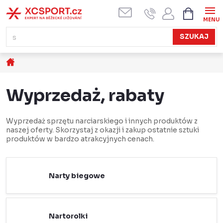
Przejść
KOSZYK
do
treści
SZUKAJ
Home
Wyprzedaż, rabaty
Wyprzedaż sprzętu narciarskiego i innych produktów z
naszej oferty. Skorzystaj z okazji i zakup ostatnie sztuki
produktów w bardzo atrakcyjnych cenach.
Narty biegowe
Nartorolki