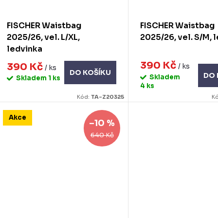
FISCHER Waistbag
FISCHER Waistbag
2025/26, vel. L/XL,
2025/26, vel. S/M, 
ledvinka
390 Kč
390 Kč
/ ks
/ ks
DO KOŠÍKU
DO 
Skladem
Skladem
1 ks
4 ks
Kód:
TA-Z20325
K
Akce
–10 %
640 Kč