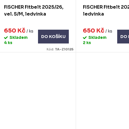
k
d
FISCHER Fitbelt 2025/26,
FISCHER Fitbelt 20
u
vel. S/M, ledvinka
ledvinka
ů
k
650 Kč
650 Kč
/ ks
/ ks
DO KOŠÍKU
DO 
Skladem
Skladem
ů
4 ks
2 ks
Kód:
TA-Z10125