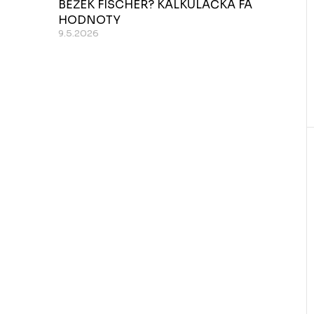
BĚŽEK FISCHER? KALKULAČKA FA
HODNOTY
t
9.5.2026
t