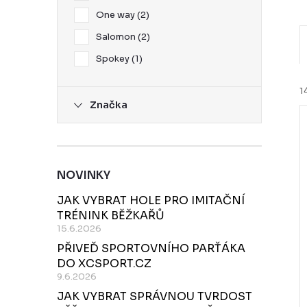
One way
2
Salomon
2
Spokey
1
1
Značka
í
NOVINKY
i
JAK VYBRAT HOLE PRO IMITAČNÍ
r
TRÉNINK BĚŽKAŘŮ
15.6.2026
PŘIVEĎ SPORTOVNÍHO PARŤÁKA
r
DO XCSPORT.CZ
9.6.2026
JAK VYBRAT SPRÁVNOU TVRDOST