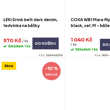
LEKI Drink belt dark denim,
COXA WB1 Mara flip
ledvinka na běžky
black, vel. M – běž
1 040 Kč
570 Kč
/ ks
DO KOŠÍKU
/ ks
DO 
Skladem
1 ks
Skladem
1 ks
Kód:
363442205
Kód:
WB1-
Akce
–10 %
550 Kč