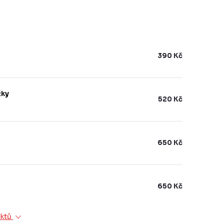
390 Kč
žky
520 Kč
650 Kč
650 Kč
uktů