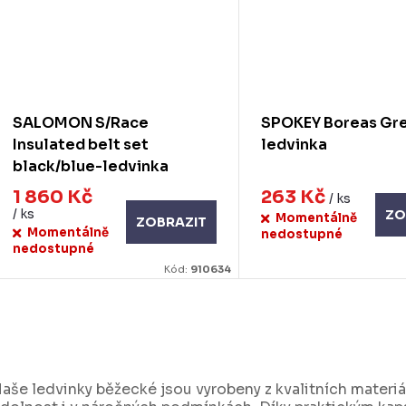
SALOMON S/Race
SPOKEY Boreas Gr
Insulated belt set
ledvinka
black/blue-ledvinka
1 860 Kč
263 Kč
/ ks
/ ks
ZO
Momentálně
ZOBRAZIT
Momentálně
nedostupné
nedostupné
Kód:
910634
O
v
aše ledvinky běžecké jsou vyrobeny z kvalitních materiá