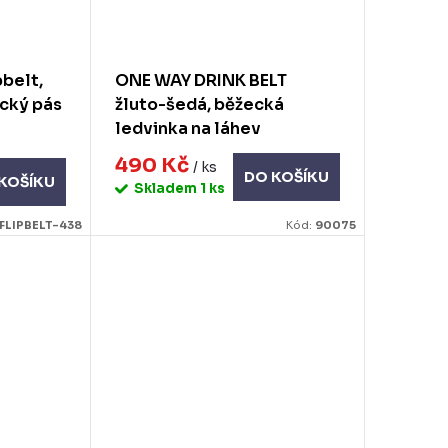
belt,
ONE WAY DRINK BELT
ecký pás
žluto-šedá, běžecká
ledvinka na láhev
490 Kč
/ ks
DO KOŠÍKU
KOŠÍKU
Skladem
1 ks
FLIPBELT-438
Kód:
90075