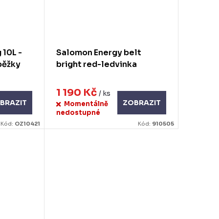
 10L -
Salomon Energy belt
 běžky
bright red-ledvinka
1 190 Kč
/ ks
BRAZIT
ZOBRAZIT
Momentálně
nedostupné
Kód:
OZ10421
Kód:
910505