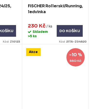
24/25,
FISCHER Rollerski/Running,
ledvinka
230 Kč
/ ks
KOŠÍKU
DO KOŠÍKU
Skladem
>5 ks
Kód:
Z10123
Kód:
21TA-Z04820
Akce
–10 %
550 Kč