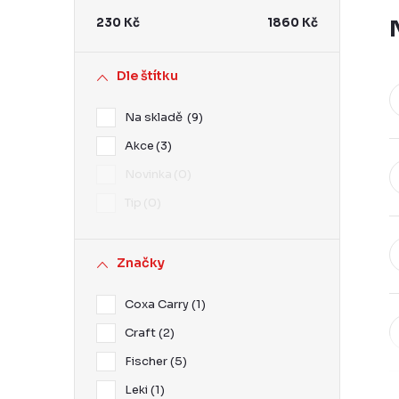
r
230
Kč
1860
Kč
a
n
Dle štítku
n
Na skladě
9
í
Akce
3
p
Novinka
0
a
Tip
0
n
e
Značky
l
Coxa Carry
1
Craft
2
Fischer
5
Leki
1