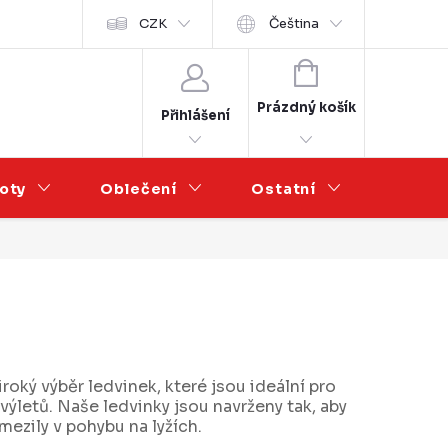
Velkoobchod
CZK
Čeština
NÁKUPNÍ
KOŠÍK
Prázdný košík
Přihlášení
oty
Oblečení
Ostatní
Výprod
ký výběr ledvinek, které jsou ideální pro
ýletů. Naše ledvinky jsou navrženy tak, aby
mezily v pohybu na lyžích.