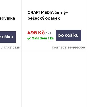
CRAFT MEDIA černý-
ledvinka
bežecký opasek
495 Kč
/ ks
DO KOŠÍKU
KOŠÍKU
Skladem
1 ks
ód:
TA-Z10325
Kód:
1906154-999000