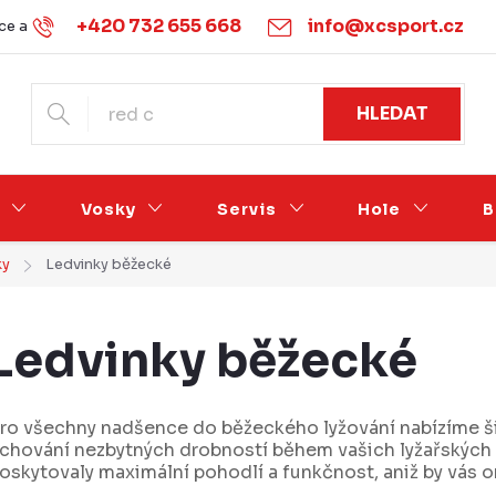
+420 732 655 668
info@xcsport.cz
e a vrácení
Obchodní podmínky
Ochrana osobních údajů
HLEDAT
Vosky
Servis
Hole
B
ky
Ledvinky běžecké
Ledvinky běžecké
ro všechny nadšence do běžeckého lyžování nabízíme širo
chování nezbytných drobností během vašich lyžařských v
oskytovaly maximální pohodlí a funkčnost, aniž by vás o