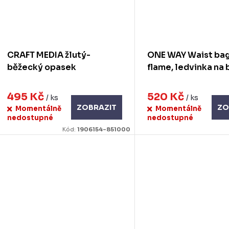
CRAFT MEDIA žlutý-
ONE WAY Waist bag
běžecký opasek
flame, ledvinka na
495 Kč
520 Kč
/ ks
/ ks
ZOBRAZIT
ZO
Momentálně
Momentálně
nedostupné
nedostupné
Kód:
1906154-851000