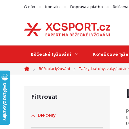
Přejít
O nás
Kontakt
Doprava a platba
Reklamac
na
obsah
Běžecké lyžování
Kolečkové lyže
Běžecké lyžování
Tašky, batohy, vaky, ledvin
Domů
P
o
s
P
Dle ceny
u
t
p