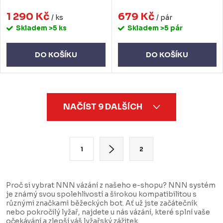
1 290 Kč
679 Kč
/ ks
/ pár
Skladem
>5 ks
Skladem
>5 pár
DO KOŠÍKU
DO KOŠÍKU
O
NAČÍST 9 DALŠÍCH
v
l
á
S
1
2
d
t
a
r
c
á
Proč si vybrat NNN vázání z našeho e-shopu? NNN systém
je známý svou spolehlivostí a širokou kompatibilitou s
í
n
různými značkami běžeckých bot. Ať už jste začátečník
p
k
nebo pokročilý lyžař, najdete u nás vázání, které splní vaše
očekávání a zlepší váš lyžařský zážitek.