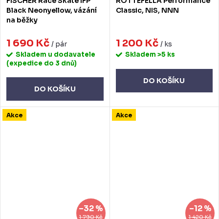
FISCHER Race Skate IFP
ROTTEFELLA Performance
Black Neonyellow, vázání
Classic, NIS, NNN
na běžky
1 690 Kč
1 200 Kč
/ pár
/ ks
Skladem u dodavatele
Skladem
>5 ks
(expedice do 3 dnů)
DO KOŠÍKU
DO KOŠÍKU
Akce
Akce
–32 %
–12 %
1 790 Kč
1 420 Kč