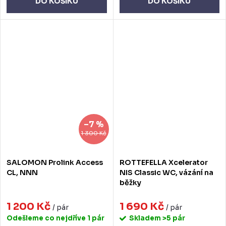
DO KOŠÍKU
DO KOŠÍKU
–7 %
1 300 Kč
SALOMON Prolink Access
ROTTEFELLA Xcelerator
CL, NNN
NIS Classic WC, vázání na
běžky
1 200 Kč
1 690 Kč
/ pár
/ pár
Odešleme co nejdříve
1 pár
Skladem
>5 pár