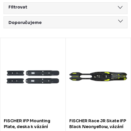
Filtrovat
Ř
Doporučujeme
a
Nejlevnější
z
V
Nejdražší
e
ý
Nejprodávanější
n
p
Abecedně
í
i
p
s
r
p
o
r
d
o
FISCHER IFP Mounting
FISCHER Race JR Skate IFP
u
d
Plate, deska k vázání
Black Neonyellow, vázání