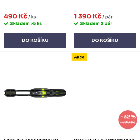
k
u
t
490 Kč
1 390 Kč
k
/ ks
/ pár
Skladem
>5 ks
Skladem
2 pár
ů
t
ů
DO KOŠÍKU
DO KOŠÍKU
Akce
–32 %
1 790 Kč