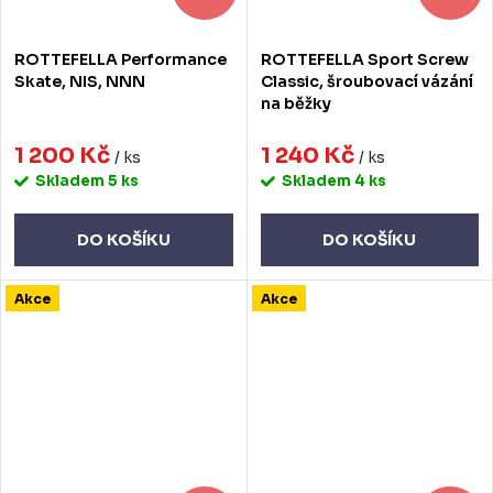
ROTTEFELLA Performance
ROTTEFELLA Sport Screw
Skate, NIS, NNN
Classic, šroubovací vázání
na běžky
1 200 Kč
1 240 Kč
/ ks
/ ks
Skladem
5 ks
Skladem
4 ks
DO KOŠÍKU
DO KOŠÍKU
Akce
Akce