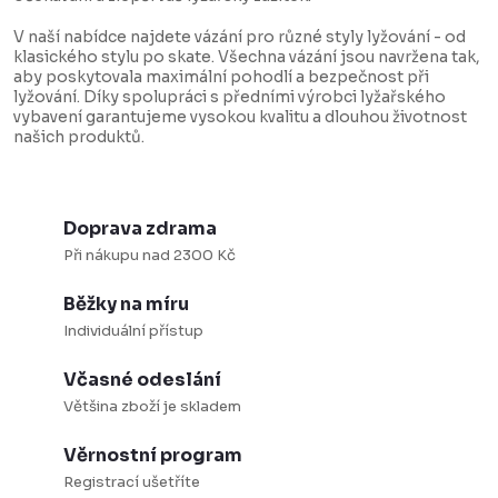
r
o
v
v
V naší nabídce najdete vázání pro různé styly lyžování - od
klasického stylu po skate. Všechna vázání jsou navržena tak,
k
á
aby poskytovala maximální pohodlí a bezpečnost při
y
n
lyžování. Díky spolupráci s předními výrobci lyžařského
vybavení garantujeme vysokou kvalitu a dlouhou životnost
v
í
našich produktů.
ý
p
i
Doprava zdrama
s
Při nákupu nad 2300 Kč
u
Běžky na míru
Individuální přístup
Včasné odeslání
Většina zboží je skladem
Věrnostní program
Registrací ušetříte