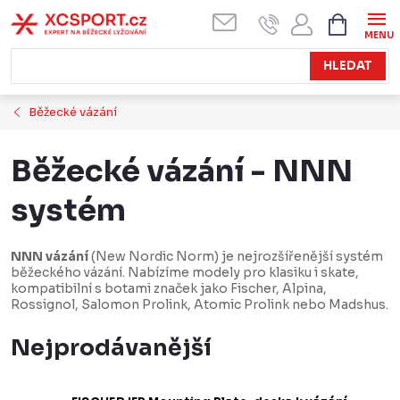
Přejít
NÁKUPN
KOŠÍK
na
obsah
HLEDAT
Běžecké vázání
Běžecké vázání - NNN
systém
NNN vázání
(New Nordic Norm) je nejrozšířenější systém
běžeckého vázání. Nabízíme modely pro klasiku i skate,
kompatibilní s botami značek jako Fischer, Alpina,
Rossignol, Salomon Prolink, Atomic Prolink nebo Madshus.
Nejprodávanější