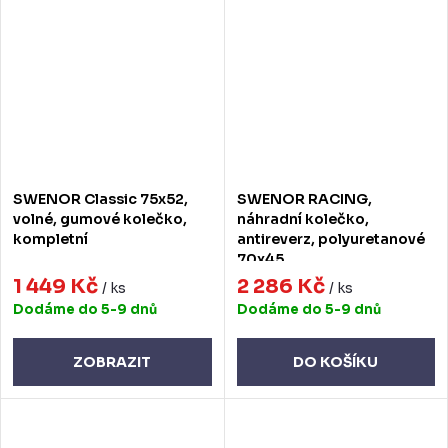
SWENOR Classic 75x52,
SWENOR RACING,
volné, gumové kolečko,
náhradní kolečko,
kompletní
antireverz, polyuretanové
70x45
1 449 Kč
2 286 Kč
/ ks
/ ks
Dodáme do 5-9 dnů
Dodáme do 5-9 dnů
ZOBRAZIT
DO KOŠÍKU