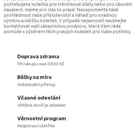
í
n
potřebujete kolečka pro tréninkové účely nebo pro závodní
p
k
nasazení, máme pro Vás to pravé. Nezapomeňte také
prohlédnout naše příslušenství a nářadí pro snadnou
r
o
výměnu a údržbu koleček. V případě nejasností neváhejte
v
v
kontaktovat naši zákaznickou podporu, která Vám ráda
pomůže s výběrem těch pravých koleček pro Vaše potřeby.
k
á
y
n
v
í
Doprava zdrama
ý
Při nákupu nad 2300 Kč
p
i
Běžky na míru
s
Individuální přístup
u
Včasné odeslání
Většina zboží je skladem
Věrnostní program
Registrací ušetříte