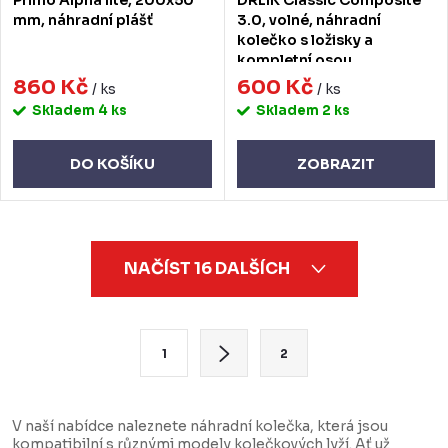
mm, náhradní plášť
3.0, volné, náhradní
kolečko s ložisky a
kompletní osou
860 Kč
600 Kč
/ ks
/ ks
Skladem
4 ks
Skladem
2 ks
DO KOŠÍKU
ZOBRAZIT
O
NAČÍST 16 DALŠÍCH
v
l
á
S
1
2
d
t
a
r
c
á
V naší nabídce naleznete náhradní kolečka, která jsou
kompatibilní s různými modely kolečkových lyží. Ať už