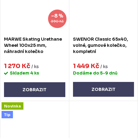
–8 %
390 Kč
MARWE Skating Urethane
SWENOR Classic 65x40,
Wheel 100x25 mm,
volné, gumové kolečko,
náhradní kolečko
kompletní
1 270 Kč
1 449 Kč
/ ks
/ ks
Skladem
4 ks
Dodáme do 5-9 dnů
ZOBRAZIT
ZOBRAZIT
Novinka
Tip