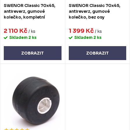
d
o
SWENOR Classic 70x45,
SWENOR Classic 70x45,
u
d
antireverz, gumové
antireverz, gumové
kolečko, kompletní
kolečko, bez osy
k
u
t
2 110 Kč
1 399 Kč
k
/ ks
/ ks
Skladem
2 ks
Skladem
2 ks
ů
t
ů
ZOBRAZIT
ZOBRAZIT