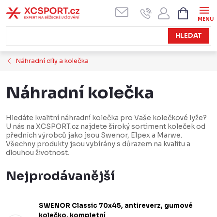
Přejít
NÁKUPN
KOŠÍK
na
obsah
HLEDAT
Náhradní díly a kolečka
Náhradní kolečka
Hledáte kvalitní náhradní kolečka pro Vaše kolečkové lyže?
U nás na XCSPORT.cz najdete široký sortiment koleček od
předních výrobců jako jsou Swenor, Elpex a Marwe.
Všechny produkty jsou vybírány s důrazem na kvalitu a
dlouhou životnost.
Nejprodávanější
SWENOR Classic 70x45, antireverz, gumové
kolečko, kompletní