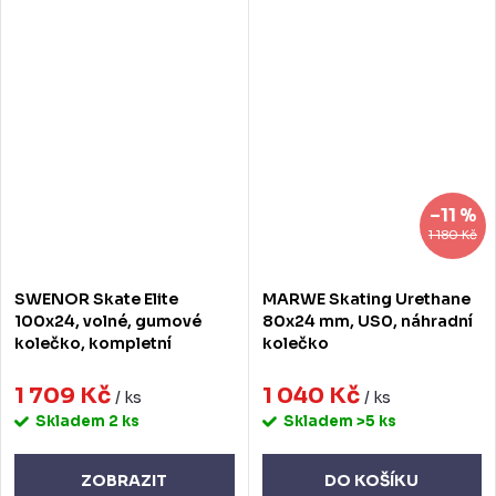
–11 %
1 180 Kč
SWENOR Skate Elite
MARWE Skating Urethane
100x24, volné, gumové
80x24 mm, US0, náhradní
kolečko, kompletní
kolečko
1 709 Kč
1 040 Kč
/ ks
/ ks
Skladem
2 ks
Skladem
>5 ks
ZOBRAZIT
DO KOŠÍKU