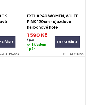
LACK
EXEL AP40 WOMEN, WHITE
dové
PINK 120cm - sjezdové
karbonové hole
1 590 Kč
/ pár
KOŠÍKU
DO KOŠÍKU
Skladem
1 pár
Kód:
ALP14104
Kód:
ALP14105