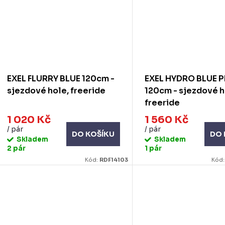
EXEL FLURRY BLUE 120cm -
EXEL HYDRO BLUE P
sjezdové hole, freeride
120cm - sjezdové h
freeride
1 020 Kč
1 560 Kč
/ pár
/ pár
DO KOŠÍKU
DO 
Skladem
Skladem
2 pár
1 pár
Kód:
RDF14103
Kód