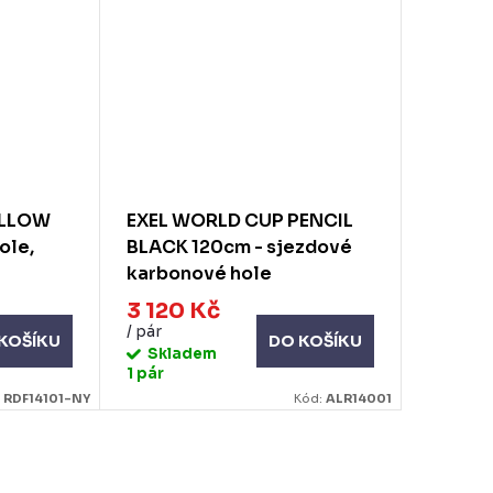
ELLOW
EXEL WORLD CUP PENCIL
ole,
BLACK 120cm - sjezdové
karbonové hole
3 120 Kč
/ pár
KOŠÍKU
DO KOŠÍKU
Skladem
1 pár
:
RDF14101-NY
Kód:
ALR14001