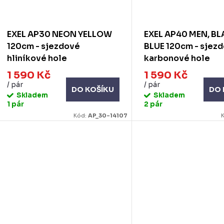
EXEL AP30 NEON YELLOW
EXEL AP40 MEN, B
120cm - sjezdové
BLUE 120cm - sjez
hliníkové hole
karbonové hole
1 590 Kč
1 590 Kč
/ pár
/ pár
DO KOŠÍKU
DO 
Skladem
Skladem
1 pár
2 pár
Kód:
AP_30-14107