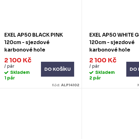
EXEL AP50 BLACK PINK
EXEL AP50 WHITE 
120cm - sjezdové
120cm - sjezdové
karbonové hole
karbonové hole
2 100 Kč
2 100 Kč
/ pár
/ pár
DO KOŠÍKU
DO 
Skladem
Skladem
1 pár
2 pár
Kód:
ALP14102