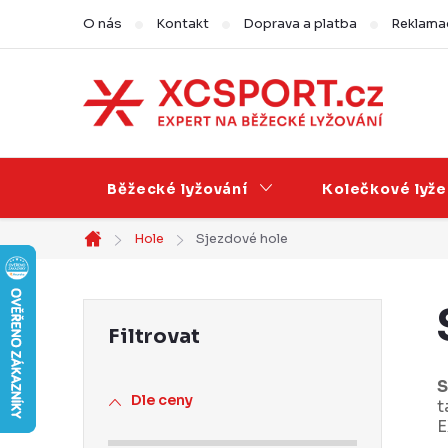
Přejít
O nás
Kontakt
Doprava a platba
Reklamac
na
obsah
Běžecké lyžování
Kolečkové lyže
Hole
Sjezdové hole
Domů
P
o
s
S
Dle ceny
t
t
E