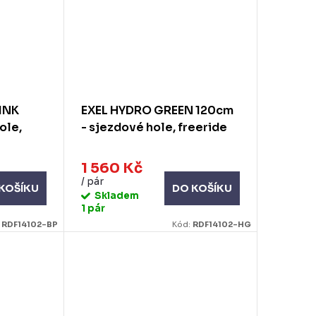
INK
EXEL HYDRO GREEN 120cm
ole,
- sjezdové hole, freeride
1 560 Kč
/ pár
KOŠÍKU
DO KOŠÍKU
Skladem
1 pár
:
RDF14102-BP
Kód:
RDF14102-HG