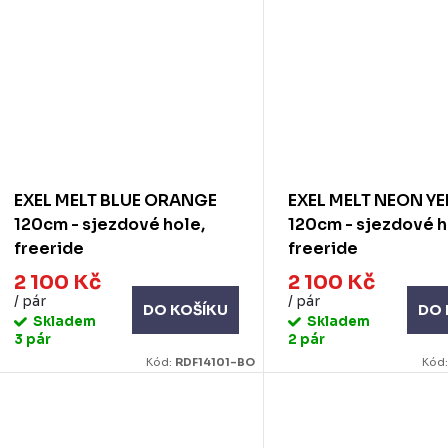
EXEL MELT BLUE ORANGE
EXEL MELT NEON Y
120cm - sjezdové hole,
120cm - sjezdové h
freeride
freeride
2 100 Kč
2 100 Kč
/ pár
/ pár
DO KOŠÍKU
DO 
Skladem
Skladem
3 pár
2 pár
Kód:
RDF14101-BO
Kód