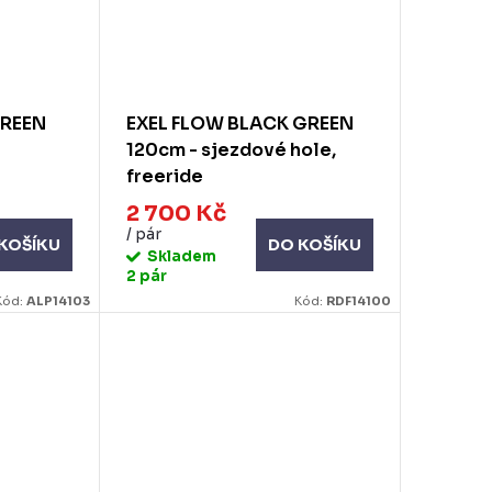
GREEN
EXEL FLOW BLACK GREEN
120cm - sjezdové hole,
freeride
2 700 Kč
/ pár
KOŠÍKU
DO KOŠÍKU
Skladem
2 pár
Kód:
ALP14103
Kód:
RDF14100