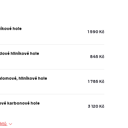
íkové hole
1 590 Kč
ové hliníkové hole
845 Kč
lomové, hliníkové hole
1 785 Kč
ové karbonové hole
3 120 Kč
uktů