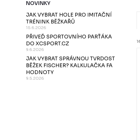
NOVINKY
JAK VYBRAT HOLE PRO IMITAČNÍ
TRÉNINK BĚŽKAŘŮ
15.6.2026
PŘIVEĎ SPORTOVNÍHO PARŤÁKA
1
DO XCSPORT.CZ
9.6.2026
JAK VYBRAT SPRÁVNOU TVRDOST
BĚŽEK FISCHER? KALKULAČKA FA
í
HODNOTY
9.5.2026
i
r
r