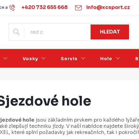
+420 732 655 668
info@xcsport.cz
e a vrácení
Obchodní podmínky
Ochrana osobních údajů
HLEDAT
Vosky
Servis
Hole
B
Sjezdové hole
jezdové hole
jsou základním prvkem pro každého lyžaře
aké zlepšují techniku jízdy. V naší nabídce najdete širo
XEL, které splní požadavky jak rekreačních, tak i pokročil