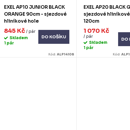
k
d
EXEL AP10 JUNIOR BLACK
EXEL AP20 BLACK 
u
ORANGE 90cm - sjezdové
sjezdové hliníkové
ů
hliníkové hole
120cm
k
845 Kč
1 070 Kč
/ pár
/ pár
DO KOŠÍKU
Skladem
DO 
ů
Skladem
1 pár
1 pár
Kód:
ALP14108
Kód:
ALP1