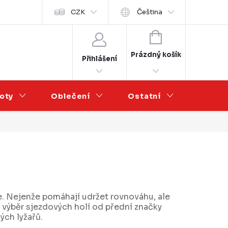
Velkoobchod
CZK
Čeština
NÁKUPNÍ
KOŠÍK
Prázdný košík
Přihlášení
oty
Oblečení
Ostatní
Výprod
. Nejenže pomáhají udržet rovnováhu, ale
ký výběr sjezdových holí od přední značky
ých lyžařů.